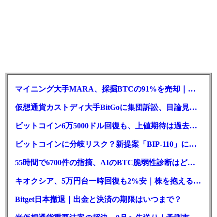
マイニング大手MARA、採掘BTCの91%を売却｜純損失6億ドル
仮想通貨カストディ大手BitGoに集団訴訟、目論見書が争点に
ビットコイン6万5000ドル回復も、上値期待は過去最低の23%
ビットコインに分岐リスク？新提案「BIP-110」に期限迫る
55時間で6700件の指摘、AIのBTC脆弱性診断はどこまで本物か
キオクシア、5万円台一時回復も2%安｜株を抱える東芝は純利益30倍
Bitget日本撤退｜出金と決済の期限はいつまで？