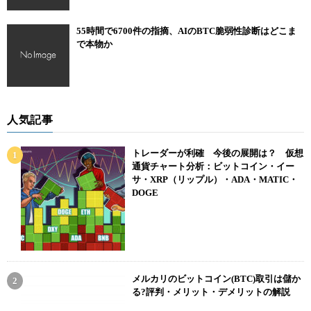
55時間で6700件の指摘、AIのBTC脆弱性診断はどこま
で本物か
人気記事
トレーダーが利確 今後の展開は？ 仮想
通貨チャート分析：ビットコイン・イー
サ・XRP（リップル）・ADA・MATIC・
DOGE
メルカリのビットコイン(BTC)取引は儲か
る?評判・メリット・デメリットの解説