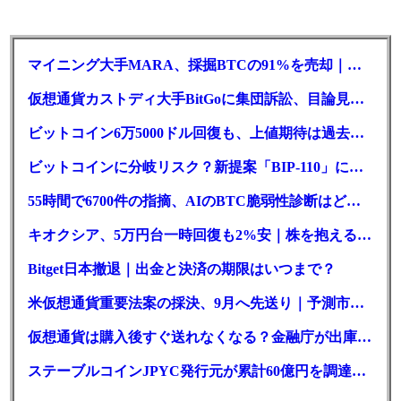
マイニング大手MARA、採掘BTCの91%を売却｜純損失6億ドル
仮想通貨カストディ大手BitGoに集団訴訟、目論見書が争点に
ビットコイン6万5000ドル回復も、上値期待は過去最低の23%
ビットコインに分岐リスク？新提案「BIP-110」に期限迫る
55時間で6700件の指摘、AIのBTC脆弱性診断はどこまで本物か
キオクシア、5万円台一時回復も2%安｜株を抱える東芝は純利益30倍
Bitget日本撤退｜出金と決済の期限はいつまで？
米仮想通貨重要法案の採決、9月へ先送り｜予測市場の成立確率は14%に
仮想通貨は購入後すぐ送れなくなる？金融庁が出庫制限を要請
ステーブルコインJPYC発行元が累計60億円を調達、物流大手も出資参画