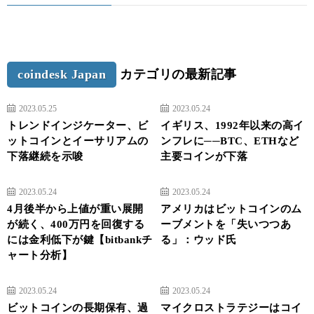
coindesk Japan
カテゴリの最新記事
2023.05.25
2023.05.24
トレンドインジケーター、ビ
イギリス、1992年以来の高イ
ットコインとイーサリアムの
ンフレに──BTC、ETHなど
下落継続を示唆
主要コインが下落
2023.05.24
2023.05.24
4月後半から上値が重い展開
アメリカはビットコインのム
が続く、400万円を回復する
ーブメントを「失いつつあ
には金利低下が鍵【bitbankチ
る」：ウッド氏
ャート分析】
2023.05.24
2023.05.24
ビットコインの長期保有、過
マイクロストラテジーはコイ