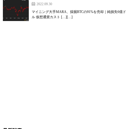
2022.09.30
マイニング大手MARA、採掘BTCの91%を売却｜純損失6億ド
ル 仮想通貨カスト […][…]