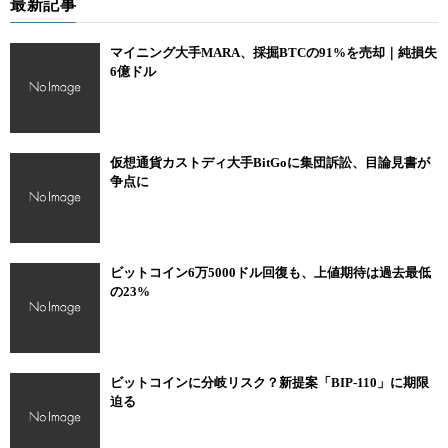
最新記事
マイニング大手MARA、採掘BTCの91%を売却｜純損失
6億ドル
仮想通貨カストディ大手BitGoに集団訴訟、目論見書が
争点に
ビットコイン6万5000ドル回復も、上値期待は過去最低
の23%
ビットコインに分岐リスク？新提案「BIP-110」に期限
迫る