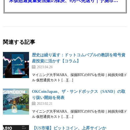
米仮想通貨重要法案の採決、9月へ先送り｜予測市場の成立確率は14%に
関連する記事
歴史は繰り返す：ドットコムバブルの教訓を暗号資
産投資に活かす【コラム】
2023.04.26
マイニング大手MARA、採掘BTCの91%を売却｜純損失6億ド
ル 仮想通貨カスト […][…]
OKCoinJapan、ザ・サンドボックス（SAND）の取
り扱い開始を発表
2023.02.21
マイニング大手MARA、採掘BTCの91%を売却｜純損失6億ド
ル 仮想通貨カスト […][…]
【US市場】ビットコイン、上昇サインか