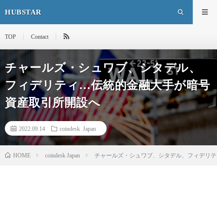
HUBSTAR
TOP
Contact
チャールズ・シュワブ、シタデル、
フィデリティ…伝統的金融大手が暗号
資産取引所開設へ
2022.09.14
coindesk Japan
HOME
coindesk Japan
チャールズ・シュワブ、シタデル、フィデリテ