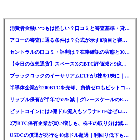
消費者金融いつもは怪しい？口コミと審査基準・貸付条件を調査
アローの審査に通る条件は？公式が示す8項目と審査時間
セントラルの口コミ・評判は？在籍確認の実態と30日金利0円の落とし穴
【今日の仮想通貨】スペースXのBTC評価減と9億株の解禁。208億円相当のBTCが盗難
ブラックロックのイーサリアムETFが3株を1株に｜年初来37%安
半導体企業が1200BTCを売却、負債ゼロもビットコイン戦略は後退
リップル保有が半年で55%減｜グレースケールのETF、純資産1.6億ドル減
ビットコインには2億ドル流入もソラナETFはゼロ｜5営業日連続で停止
2万BTC保有企業が買い増しも、株主の取り分は減少｜目標と逆行
USDCの償還が発行を40億ドル超過｜利回り低下も収益は増加