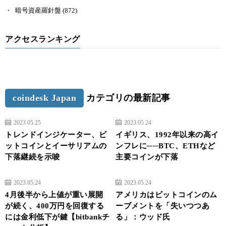
暗号資産羅針盤
(872)
アクセスランキング
coindesk Japan
カテゴリの最新記事
2023.05.25
2023.05.24
トレンドインジケーター、ビ
イギリス、1992年以来の高イ
ットコインとイーサリアムの
ンフレに──BTC、ETHなど
下落継続を示唆
主要コインが下落
2023.05.24
2023.05.24
4月後半から上値が重い展開
アメリカはビットコインのム
が続く、400万円を回復する
ーブメントを「失いつつあ
には金利低下が鍵【bitbankチ
る」：ウッド氏