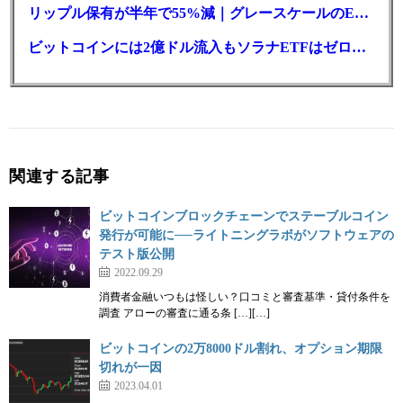
リップル保有が半年で55%減｜グレースケールのETF、純資産1.6億ドル減
ビットコインには2億ドル流入もソラナETFはゼロ｜5営業日連続で停止
関連する記事
ビットコインブロックチェーンでステーブルコイン
発行が可能に──ライトニングラボがソフトウェアの
テスト版公開
2022.09.29
消費者金融いつもは怪しい？口コミと審査基準・貸付条件を
調査 アローの審査に通る条 […][…]
ビットコインの2万8000ドル割れ、オプション期限
切れが一因
2023.04.01