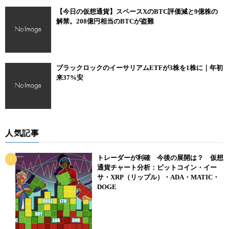
【今日の仮想通貨】スペースXのBTC評価減と9億株の
解禁。208億円相当のBTCが盗難
ブラックロックのイーサリアムETFが3株を1株に｜年初
来37%安
人気記事
トレーダーが利確 今後の展開は？ 仮想
通貨チャート分析：ビットコイン・イー
サ・XRP（リップル）・ADA・MATIC・
DOGE