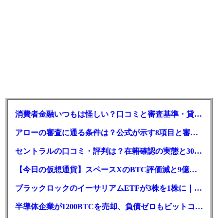
消費者金融いつもは怪しい？口コミと審査基準・貸付条件を調査
アローの審査に通る条件は？公式が示す8項目と審査時間
セントラルの口コミ・評判は？在籍確認の実態と30日金利0円の落とし穴
【今日の仮想通貨】スペースXのBTC評価減と9億株の解禁。208億円相当のBTCが盗難
ブラックロックのイーサリアムETFが3株を1株に｜年初来37%安
半導体企業が1200BTCを売却、負債ゼロもビットコイン戦略は後退