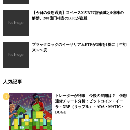
【今日の仮想通貨】スペースXのBTC評価減と9億株の
解禁。208億円相当のBTCが盗難
ブラックロックのイーサリアムETFが3株を1株に｜年初
来37%安
人気記事
トレーダーが利確 今後の展開は？ 仮想
通貨チャート分析：ビットコイン・イー
サ・XRP（リップル）・ADA・MATIC・
DOGE