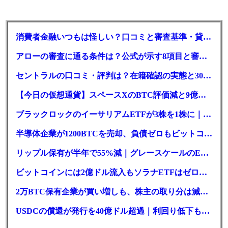
消費者金融いつもは怪しい？口コミと審査基準・貸付条件を調査
アローの審査に通る条件は？公式が示す8項目と審査時間
セントラルの口コミ・評判は？在籍確認の実態と30日金利0円の落とし穴
【今日の仮想通貨】スペースXのBTC評価減と9億株の解禁。208億円相当のBTCが盗難
ブラックロックのイーサリアムETFが3株を1株に｜年初来37%安
半導体企業が1200BTCを売却、負債ゼロもビットコイン戦略は後退
リップル保有が半年で55%減｜グレースケールのETF、純資産1.6億ドル減
ビットコインには2億ドル流入もソラナETFはゼロ｜5営業日連続で停止
2万BTC保有企業が買い増しも、株主の取り分は減少｜目標と逆行
USDCの償還が発行を40億ドル超過｜利回り低下も収益は増加