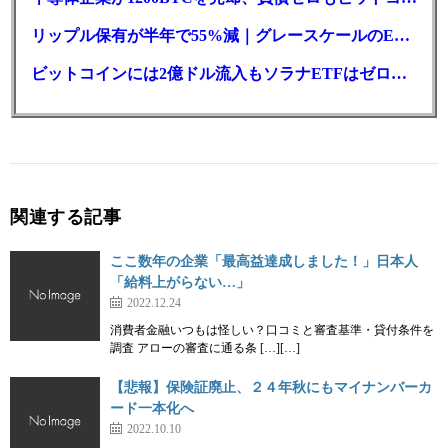
リップル保有が半年で55%減｜グレースケールのETF、純資産1.6億ドル減
ビットコインには2億ドル流入もソラナETFはゼロ｜5営業日連続で停止
関連する記事
ここ数年の企業「最高益達成しました！」日本人
「給料上がらない…」
2022.12.24
消費者金融いつもは怪しい？口コミと審査基準・貸付条件を
調査 アローの審査に通る条 […][…]
【悲報】保険証廃止、２４年秋にもマイナンバーカ
ード一本化へ
2022.10.10