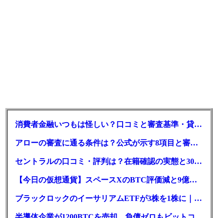
消費者金融いつもは怪しい？口コミと審査基準・貸付条件を調査
アローの審査に通る条件は？公式が示す8項目と審査時間
セントラルの口コミ・評判は？在籍確認の実態と30日金利0円の落とし穴
【今日の仮想通貨】スペースXのBTC評価減と9億株の解禁。208億円相当のBTCが盗難
ブラックロックのイーサリアムETFが3株を1株に｜年初来37%安
半導体企業が1200BTCを売却、負債ゼロもビットコイン戦略は後退