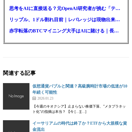
思考をAIに直接送る？元OpenAI研究者が挑む「テレパシー」開発とは
リップル、1ドル割れ目前｜レバレッジは現物出来高の6倍超
赤字転落のBTCマイニング大手はAIに賭ける｜長期負債17.8億ドル
関連する記事
仮想通貨バブルと関連？高級腕時計市場の低迷が10
年続く可能性
2026.01.23
【今週のキオクシア】止まらない株価下落、”メタプラネッ
ト化”の指摘は本当？ 【今 […][…]
イーサリアムの時代は終了か？ETFから大規模な資
金流出