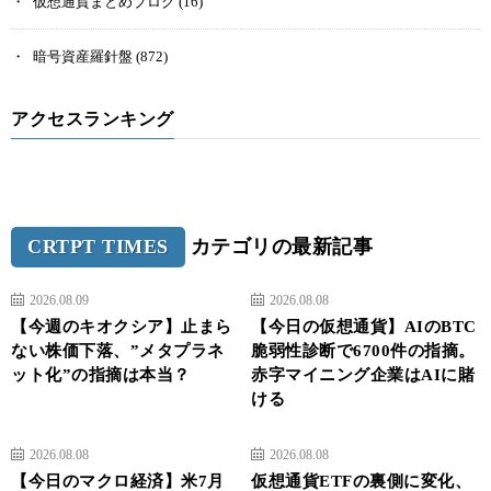
仮想通貨まとめブログ
(16)
暗号資産羅針盤
(872)
アクセスランキング
CRTPT TIMES
カテゴリの最新記事
2026.08.09
2026.08.08
【今週のキオクシア】止まら
【今日の仮想通貨】AIのBTC
ない株価下落、”メタプラネ
脆弱性診断で6700件の指摘。
ット化”の指摘は本当？
赤字マイニング企業はAIに賭
ける
2026.08.08
2026.08.08
【今日のマクロ経済】米7月
仮想通貨ETFの裏側に変化、