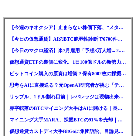
【今週のキオクシア】止まらない株価下落、”メタプラネット化”の指摘は本当？
【今日の仮想通貨】AIのBTC脆弱性診断で6700件の指摘。赤字マイニング企業はAIに賭ける
【今日のマクロ経済】米7月雇用「予想8万人増→2.3万人減」で利上げ観測後退
仮想通貨ETFの裏側に変化、1日100億ドルの新勢力がSEC登録
ビットコイン購入の原資は増資？保有8002枚の採掘企業の実態とは
思考をAIに直接送る？元OpenAI研究者が挑む「テレパシー」開発とは
リップル、1ドル割れ目前｜レバレッジは現物出来高の6倍超
赤字転落のBTCマイニング大手はAIに賭ける｜長期負債17.8億ドル
マイニング大手MARA、採掘BTCの91%を売却｜純損失6億ドル
仮想通貨カストディ大手BitGoに集団訴訟、目論見書が争点に