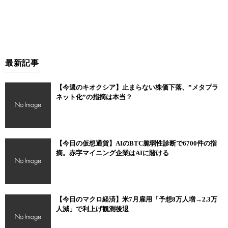
最新記事
【今週のキオクシア】止まらない株価下落、”メタプラ
ネット化”の指摘は本当？
【今日の仮想通貨】AIのBTC脆弱性診断で6700件の指
摘。赤字マイニング企業はAIに賭ける
【今日のマクロ経済】米7月雇用「予想8万人増→2.3万
人減」で利上げ観測後退