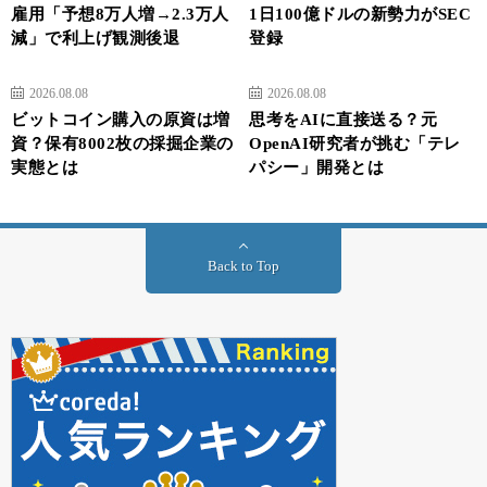
雇用「予想8万人増→2.3万人
1日100億ドルの新勢力がSEC
減」で利上げ観測後退
登録
2026.08.08
2026.08.08
ビットコイン購入の原資は増
思考をAIに直接送る？元
資？保有8002枚の採掘企業の
OpenAI研究者が挑む「テレ
実態とは
パシー」開発とは
Back to Top