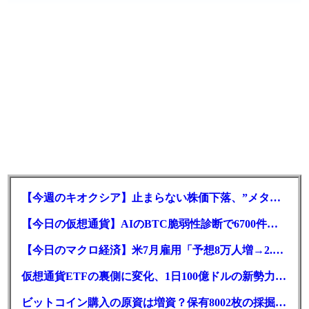
【今週のキオクシア】止まらない株価下落、”メタプラネット化”の指摘は本当？
【今日の仮想通貨】AIのBTC脆弱性診断で6700件の指摘。赤字マイニング企業はAIに賭ける
【今日のマクロ経済】米7月雇用「予想8万人増→2.3万人減」で利上げ観測後退
仮想通貨ETFの裏側に変化、1日100億ドルの新勢力がSEC登録
ビットコイン購入の原資は増資？保有8002枚の採掘企業の実態とは