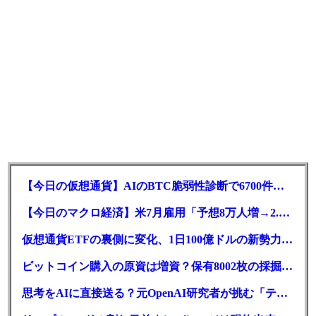
【今日の仮想通貨】AIのBTC脆弱性診断で6700件の指摘。赤字マイニング企業はAIに賭ける
【今日のマクロ経済】米7月雇用「予想8万人増→2.3万人減」で利上げ観測後退
仮想通貨ETFの裏側に変化、1日100億ドルの新勢力がSEC登録
ビットコイン購入の原資は増資？保有8002枚の採掘企業の実態とは
思考をAIに直接送る？元OpenAI研究者が挑む「テレパシー」開発とは