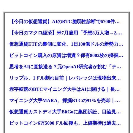
【今日の仮想通貨】AIのBTC脆弱性診断で6700件の指摘。赤字マイニング企業はAIに賭ける
【今日のマクロ経済】米7月雇用「予想8万人増→2.3万人減」で利上げ観測後退
仮想通貨ETFの裏側に変化、1日100億ドルの新勢力がSEC登録
ビットコイン購入の原資は増資？保有8002枚の採掘企業の実態とは
思考をAIに直接送る？元OpenAI研究者が挑む「テレパシー」開発とは
リップル、1ドル割れ目前｜レバレッジは現物出来高の6倍超
赤字転落のBTCマイニング大手はAIに賭ける｜長期負債17.8億ドル
マイニング大手MARA、採掘BTCの91%を売却｜純損失6億ドル
仮想通貨カストディ大手BitGoに集団訴訟、目論見書が争点に
ビットコイン6万5000ドル回復も、上値期待は過去最低の23%