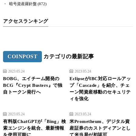
暗号資産羅針盤
(872)
アクセスランキング
COINPOST
カテゴリの最新記事
2023.05.24
2023.05.24
BOBG、エイチーム開発の
EclipseがIBC対応ロールアッ
BCG『Crypt Busters』で独
プ「Cascade」を紹介、チェ
自トークン発行へ
ーン間資産移動のセキュリテ
ィを強化
2023.05.24
2023.05.24
有料版ChatGPTが「Bing」検
米Prometheum、デジタル資
索エンジンを統合、最新情報
産証券のカストディアンとし
を使用可能に
て米当局が初認可