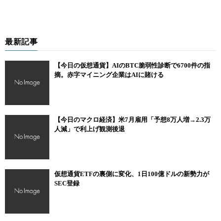
最新記事
【今日の仮想通貨】AIのBTC脆弱性診断で6700件の指
摘。赤字マイニング企業はAIに賭ける
【今日のマクロ経済】米7月雇用「予想8万人増→2.3万
人減」で利上げ観測後退
仮想通貨ETFの裏側に変化、1日100億ドルの新勢力が
SEC登録