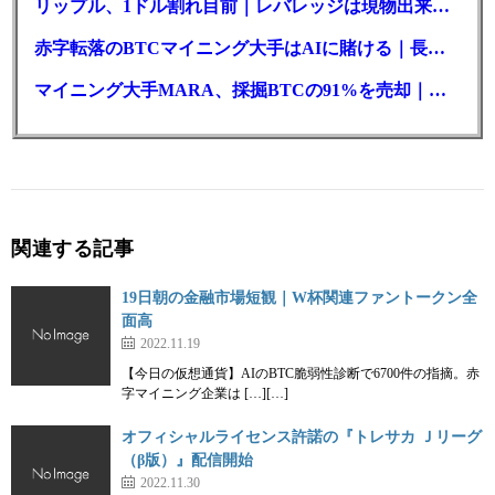
リップル、1ドル割れ目前｜レバレッジは現物出来高の6倍超
赤字転落のBTCマイニング大手はAIに賭ける｜長期負債17.8億ドル
マイニング大手MARA、採掘BTCの91%を売却｜純損失6億ドル
関連する記事
19日朝の金融市場短観｜W杯関連ファントークン全
面高
2022.11.19
【今日の仮想通貨】AIのBTC脆弱性診断で6700件の指摘。赤
字マイニング企業は […][…]
オフィシャルライセンス許諾の『トレサカ Ｊリーグ
（β版）』配信開始
2022.11.30