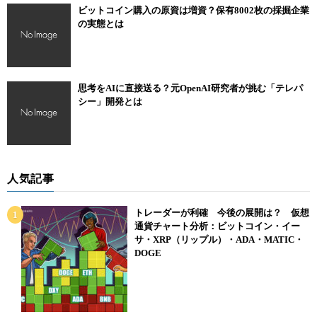
ビットコイン購入の原資は増資？保有8002枚の採掘企業
の実態とは
思考をAIに直接送る？元OpenAI研究者が挑む「テレパ
シー」開発とは
人気記事
トレーダーが利確 今後の展開は？ 仮想
通貨チャート分析：ビットコイン・イー
サ・XRP（リップル）・ADA・MATIC・
DOGE