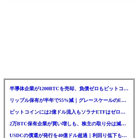
半導体企業が1200BTCを売却、負債ゼロもビットコイン戦略は後退
リップル保有が半年で55%減｜グレースケールのETF、純資産1.6億ドル減
ビットコインには2億ドル流入もソラナETFはゼロ｜5営業日連続で停止
2万BTC保有企業が買い増しも、株主の取り分は減少｜目標と逆行
USDCの償還が発行を40億ドル超過｜利回り低下も収益は増加