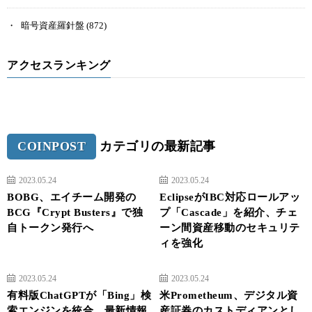
暗号資産羅針盤
(872)
アクセスランキング
COINPOST
カテゴリの最新記事
2023.05.24
2023.05.24
BOBG、エイチーム開発の
EclipseがIBC対応ロールアッ
BCG『Crypt Busters』で独
プ「Cascade」を紹介、チェ
自トークン発行へ
ーン間資産移動のセキュリテ
ィを強化
2023.05.24
2023.05.24
有料版ChatGPTが「Bing」検
米Prometheum、デジタル資
索エンジンを統合、最新情報
産証券のカストディアンとし