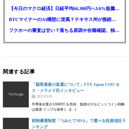
【今日のマクロ経済】日経平均66,300円へ3.6%急騰もAI投資回収懸念が再燃
BTCマイナーのAI構想に逆風？テキサス州が接続審査を厳格化
フクホーの審査は甘い？落ちる原因や在籍確認、独自の方式を徹底解説
関連する記事
「顧客資産の返還について」FTX Japan COO セ
ス・メラメド氏インタビュー
2023.03.03
半導体企業が1200BTCを売却、負債ゼロもビットコイン戦略
は後退 リップル保有 […][…]
税制優遇制度「つみたてNISA」で選べる投資信託ラ
ンキング