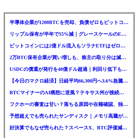
半導体企業が1200BTCを売却、負債ゼロもビットコイン戦略は後退
リップル保有が半年で55%減｜グレースケールのETF、純資産1.6億ドル減
ビットコインには2億ドル流入もソラナETFはゼロ｜5営業日連続で停止
2万BTC保有企業が買い増しも、株主の取り分は減少｜目標と逆行
USDCの償還が発行を40億ドル超過｜利回り低下も収益は増加
【今日のマクロ経済】日経平均66,300円へ3.6%急騰もAI投資回収懸念が再燃
BTCマイナーのAI構想に逆風？テキサス州が接続審査を厳格化
フクホーの審査は甘い？落ちる原因や在籍確認、独自の方式を徹底解説
予想超えでも売られたサンディスク｜メモリ高騰がDePINにも波及か
好決算でもなぜ売られた？スペースX、BTC評価減と9億株の解禁