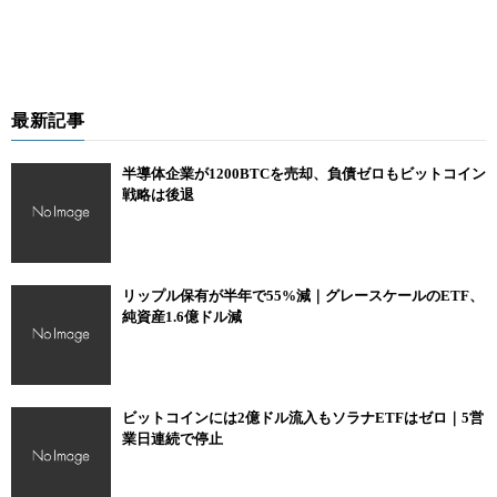
最新記事
半導体企業が1200BTCを売却、負債ゼロもビットコイン
戦略は後退
リップル保有が半年で55%減｜グレースケールのETF、
純資産1.6億ドル減
ビットコインには2億ドル流入もソラナETFはゼロ｜5営
業日連続で停止