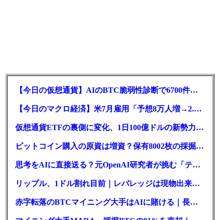
【今日の仮想通貨】AIのBTC脆弱性診断で6700件の指摘。赤字マイニング企業はAIに賭ける
【今日のマクロ経済】米7月雇用「予想8万人増→2.3万人減」で利上げ観測後退
仮想通貨ETFの裏側に変化、1日100億ドルの新勢力がSEC登録
ビットコイン購入の原資は増資？保有8002枚の採掘企業の実態とは
思考をAIに直接送る？元OpenAI研究者が挑む「テレパシー」開発とは
リップル、1ドル割れ目前｜レバレッジは現物出来高の6倍超
赤字転落のBTCマイニング大手はAIに賭ける｜長期負債17.8億ドル