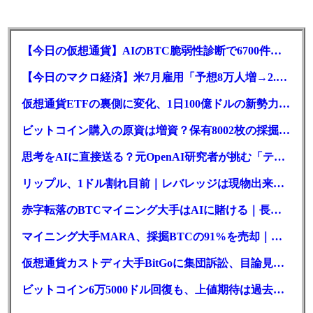
【今日の仮想通貨】AIのBTC脆弱性診断で6700件の指摘。赤字マイニング企業はAIに賭ける
【今日のマクロ経済】米7月雇用「予想8万人増→2.3万人減」で利上げ観測後退
仮想通貨ETFの裏側に変化、1日100億ドルの新勢力がSEC登録
ビットコイン購入の原資は増資？保有8002枚の採掘企業の実態とは
思考をAIに直接送る？元OpenAI研究者が挑む「テレパシー」開発とは
リップル、1ドル割れ目前｜レバレッジは現物出来高の6倍超
赤字転落のBTCマイニング大手はAIに賭ける｜長期負債17.8億ドル
マイニング大手MARA、採掘BTCの91%を売却｜純損失6億ドル
仮想通貨カストディ大手BitGoに集団訴訟、目論見書が争点に
ビットコイン6万5000ドル回復も、上値期待は過去最低の23%