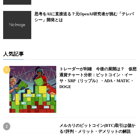
思考をAIに直接送る？元OpenAI研究者が挑む「テレパ
シー」開発とは
人気記事
トレーダーが利確 今後の展開は？ 仮想
通貨チャート分析：ビットコイン・イー
サ・XRP（リップル）・ADA・MATIC・
DOGE
メルカリのビットコイン(BTC)取引は儲か
る?評判・メリット・デメリットの解説