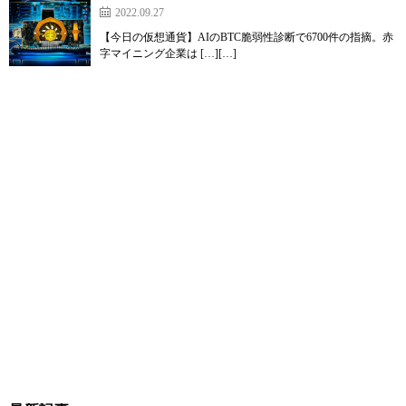
2022.09.27
【今日の仮想通貨】AIのBTC脆弱性診断で6700件の指摘。赤
字マイニング企業は […][…]