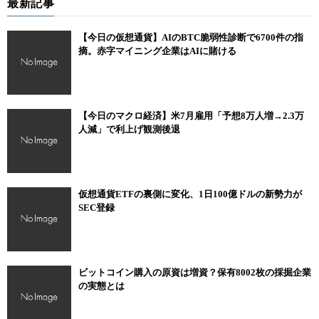
最新記事
【今日の仮想通貨】AIのBTC脆弱性診断で6700件の指
摘。赤字マイニング企業はAIに賭ける
【今日のマクロ経済】米7月雇用「予想8万人増→2.3万
人減」で利上げ観測後退
仮想通貨ETFの裏側に変化、1日100億ドルの新勢力が
SEC登録
ビットコイン購入の原資は増資？保有8002枚の採掘企業
の実態とは