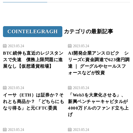
COINTELEGRAGH
カテゴリの最新記事
2023.05.24
2023.05.24
BTC続伸も直近のレジスタン
AI開発企業アンスロピク シ
スで失速 債務上限問題に進
リーズC資金調達で623億円調
展なし【仮想通貨相場】
達 ｜ グーグルやセールスフ
ォースなどが投資
2023.05.24
2023.05.24
イーサ（ETH）は証券か？そ
「Web3を大衆化させる」、
れとも商品か？ 「どちらにも
新興ベンチャーキャピタルが
なり得る」と元CFTC委員
4000万ドルのファンド立ち上
げ
2023.05.24
2023.05.24