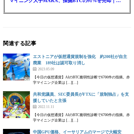
マイニング大手MARA、採掘BTCの91%を売却｜純損失6億ドル
関連する記事
エストニアが仮想通貨規制を強化 約200社が自主
廃業 189社は認可取り消し
2023.05.09
【今日の仮想通貨】AIのBTC脆弱性診断で6700件の指摘。赤
字マイニング企業は […][…]
共和党議員、SEC委員長がFTXに「規制独占」を支
援していたと主張
2022.11.11
【今日の仮想通貨】AIのBTC脆弱性診断で6700件の指摘。赤
字マイニング企業は […][…]
中国GPU価格、イーサリアムのマージで大幅安