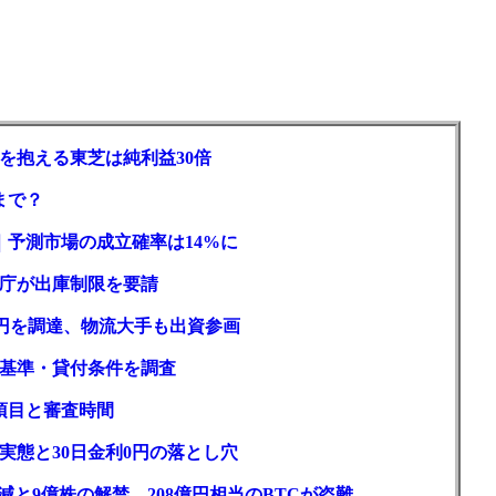
を抱える東芝は純利益30倍
まで？
｜予測市場の成立確率は14%に
庁が出庫制限を要請
億円を調達、物流大手も出資参画
基準・貸付条件を調査
項目と審査時間
実態と30日金利0円の落とし穴
と9億株の解禁。208億円相当のBTCが盗難