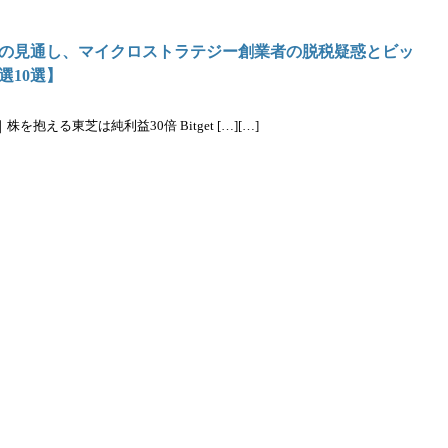
の見通し、マイクロストラテジー創業者の脱税疑惑とビッ
選10選】
抱える東芝は純利益30倍 Bitget […][…]