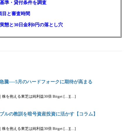
基準・貸付条件を調査
項目と審査時間
実態と30日金利0円の落とし穴
急騰──5月のハードフォークに期待が高まる
抱える東芝は純利益30倍 Bitget […][…]
ブルの教訓を暗号資産投資に活かす【コラム】
抱える東芝は純利益30倍 Bitget […][…]