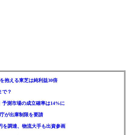
を抱える東芝は純利益30倍
まで？
｜予測市場の成立確率は14%に
庁が出庫制限を要請
億円を調達、物流大手も出資参画