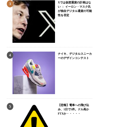
Xでは仮想通貨の計画はな
い ： イーロン・マスク氏
が独自デジタル通貨の可能
性を否定
ナイキ、デジタルスニーカ
ーのデザインコンテスト
【悲報】電車への飛び込
み、1日で5件。ドル高か
FTXか・・・・・