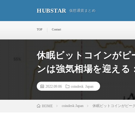
HUBSTAR
仮想通貨まとめ
TOP
Contact
休眠ビットコインがピ
ンは強気相場を迎える
2022.09.06
coindesk Japan
coindesk Japan
休眠ビットコインがピー
HOME