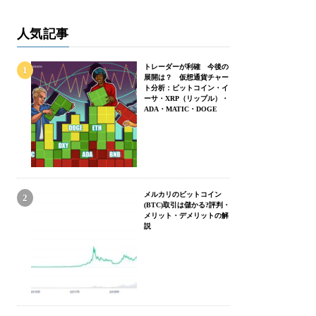
人気記事
トレーダーが利確 今後の
展開は？ 仮想通貨チャー
ト分析：ビットコイン・イ
ーサ・XRP（リップル）・
ADA・MATIC・DOGE
メルカリのビットコイン
(BTC)取引は儲かる?評判・
メリット・デメリットの解
説