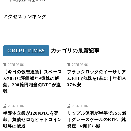
アクセスランキング
CRTPT TIMES
カテゴリの最新記事
2026.08.06
2026.08.06
【今日の仮想通貨】スペース
ブラックロックのイーサリア
XのBTC評価減と9億株の解
ムETFが3株を1株に｜年初来
禁。208億円相当のBTCが盗
37%安
難
2026.08.06
2026.08.06
半導体企業が1200BTCを売
リップル保有が半年で55%減
却、負債ゼロもビットコイン
｜グレースケールのETF、純
戦略は後退
資産1.6億ドル減