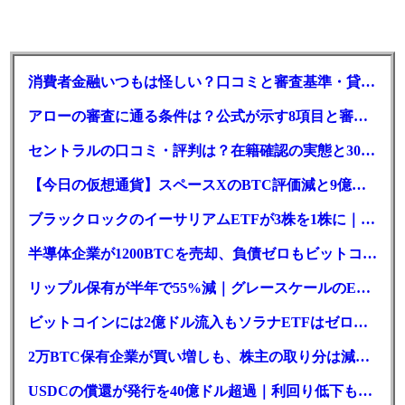
消費者金融いつもは怪しい？口コミと審査基準・貸付条件を調査
アローの審査に通る条件は？公式が示す8項目と審査時間
セントラルの口コミ・評判は？在籍確認の実態と30日金利0円の落とし穴
【今日の仮想通貨】スペースXのBTC評価減と9億株の解禁。208億円相当のBTCが盗難
ブラックロックのイーサリアムETFが3株を1株に｜年初来37%安
半導体企業が1200BTCを売却、負債ゼロもビットコイン戦略は後退
リップル保有が半年で55%減｜グレースケールのETF、純資産1.6億ドル減
ビットコインには2億ドル流入もソラナETFはゼロ｜5営業日連続で停止
2万BTC保有企業が買い増しも、株主の取り分は減少｜目標と逆行
USDCの償還が発行を40億ドル超過｜利回り低下も収益は増加