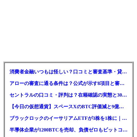
消費者金融いつもは怪しい？口コミと審査基準・貸付条件を調査
アローの審査に通る条件は？公式が示す8項目と審査時間
セントラルの口コミ・評判は？在籍確認の実態と30日金利0円の落とし穴
【今日の仮想通貨】スペースXのBTC評価減と9億株の解禁。208億円相当のBTCが盗難
ブラックロックのイーサリアムETFが3株を1株に｜年初来37%安
半導体企業が1200BTCを売却、負債ゼロもビットコイン戦略は後退