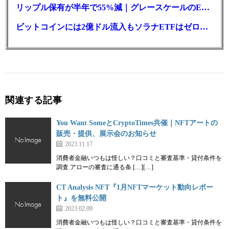
リップル保有が半年で55%減｜グレースケールのETF、純資産1.6億ドル減
ビットコインには2億ドル流入もソラナETFはゼロ｜5営業日連続で停止
関連する記事
You Want SomeとCryptoTimes共催｜NFTアートの
販売・提供、展示会のお知らせ
2023.11.17
消費者金融いつもは怪しい？口コミと審査基準・貸付条件を
調査 アローの審査に通る条 […][…]
CT Analysis NFT『1月NFTマーケット動向レポー
ト』を無料公開
2023.02.09
消費者金融いつもは怪しい？口コミと審査基準・貸付条件を