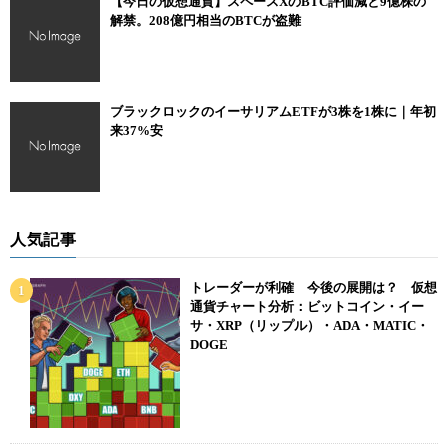
【今日の仮想通貨】スペースXのBTC評価減と9億株の
解禁。208億円相当のBTCが盗難
ブラックロックのイーサリアムETFが3株を1株に｜年初
来37%安
人気記事
トレーダーが利確 今後の展開は？ 仮想
通貨チャート分析：ビットコイン・イー
サ・XRP（リップル）・ADA・MATIC・
DOGE