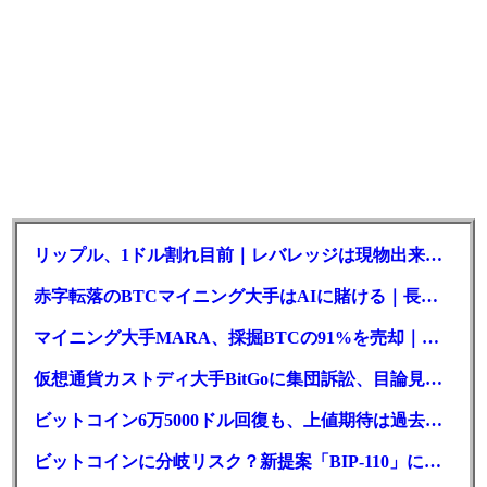
リップル、1ドル割れ目前｜レバレッジは現物出来高の6倍超
赤字転落のBTCマイニング大手はAIに賭ける｜長期負債17.8億ドル
マイニング大手MARA、採掘BTCの91%を売却｜純損失6億ドル
仮想通貨カストディ大手BitGoに集団訴訟、目論見書が争点に
ビットコイン6万5000ドル回復も、上値期待は過去最低の23%
ビットコインに分岐リスク？新提案「BIP-110」に期限迫る