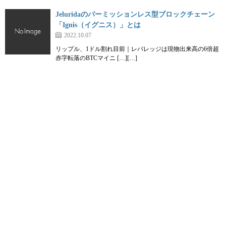
Jeluridaのパーミッションレス型ブロックチェーン
「Ignis（イグニス）」とは
2022.10.07
リップル、1ドル割れ目前｜レバレッジは現物出来高の6倍超
赤字転落のBTCマイニ […][…]