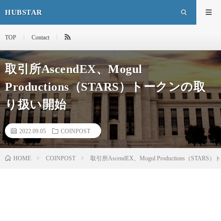
HUBSTAR
TOP
Contact
取引所AscendEX、Mogul
Productions（STARS）トークンの取
り扱い開始
2022.09.05
COINPOST
HOME
COINPOST
取引所AscendEX、Mogul Productions（ST