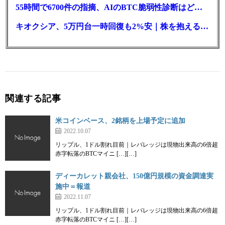
55時間で6700件の指摘、AIのBTC脆弱性診断はどこまで本物か
キオクシア、5万円台一時回復も2%安｜株を抱える東芝は純利益30倍
関連する記事
米コインベース、2銘柄を上場予定に追加
2022.10.07
リップル、1ドル割れ目前｜レバレッジは現物出来高の6倍超
赤字転落のBTCマイニ […][…]
ディーカレット親会社、150億円規模の資金調達実
施中＝報道
2022.11.07
リップル、1ドル割れ目前｜レバレッジは現物出来高の6倍超
赤字転落のBTCマイニ […][…]