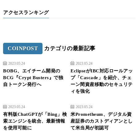
アクセスランキング
COINPOST
カテゴリの最新記事
2023.05.24
2023.05.24
BOBG、エイチーム開発の
EclipseがIBC対応ロールアッ
BCG『Crypt Busters』で独
プ「Cascade」を紹介、チェ
自トークン発行へ
ーン間資産移動のセキュリテ
ィを強化
2023.05.24
2023.05.24
有料版ChatGPTが「Bing」検
米Prometheum、デジタル資
索エンジンを統合、最新情報
産証券のカストディアンとし
を使用可能に
て米当局が初認可