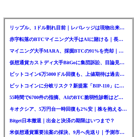
リップル、1ドル割れ目前｜レバレッジは現物出来高の6倍超
赤字転落のBTCマイニング大手はAIに賭ける｜長期負債17.8億ドル
マイニング大手MARA、採掘BTCの91%を売却｜純損失6億ドル
仮想通貨カストディ大手BitGoに集団訴訟、目論見書が争点に
ビットコイン6万5000ドル回復も、上値期待は過去最低の23%
ビットコインに分岐リスク？新提案「BIP-110」に期限迫る
55時間で6700件の指摘、AIのBTC脆弱性診断はどこまで本物か
キオクシア、5万円台一時回復も2%安｜株を抱える東芝は純利益30倍
Bitget日本撤退｜出金と決済の期限はいつまで？
米仮想通貨重要法案の採決、9月へ先送り｜予測市場の成立確率は14%に