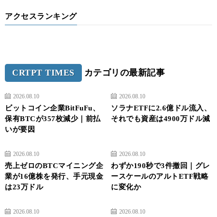
アクセスランキング
CRTPT TIMES
カテゴリの最新記事
2026.08.10
2026.08.10
ビットコイン企業BitFuFu、
ソラナETFに2.6億ドル流入、
保有BTCが357枚減少｜前払
それでも資産は4900万ドル減
いが要因
2026.08.10
2026.08.10
売上ゼロのBTCマイニング企
わずか190秒で3件撤回｜グレ
業が16億株を発行、手元現金
ースケールのアルトETF戦略
は23万ドル
に変化か
2026.08.10
2026.08.10