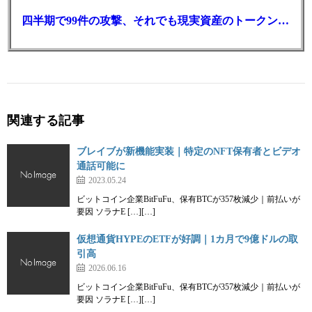
四半期で99件の攻撃、それでも現実資産のトークン化は最高値
関連する記事
ブレイブが新機能実装｜特定のNFT保有者とビデオ
通話可能に
2023.05.24
ビットコイン企業BitFuFu、保有BTCが357枚減少｜前払いが
要因 ソラナE […][…]
仮想通貨HYPEのETFが好調｜1カ月で9億ドルの取
引高
2026.06.16
ビットコイン企業BitFuFu、保有BTCが357枚減少｜前払いが
要因 ソラナE […][…]