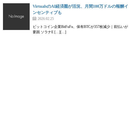
VirtualsのAI経済圏が活況、月間100万ドルの報酬イ
ンセンティブも
2026.02.25
ビットコイン企業BitFuFu、保有BTCが357枚減少｜前払いが
要因 ソラナE […][…]