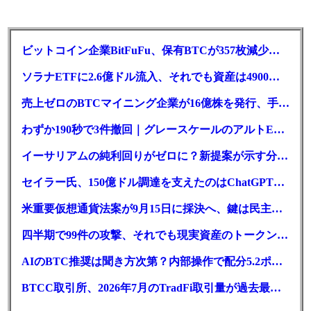
ビットコイン企業BitFuFu、保有BTCが357枚減少｜前払いが要因
ソラナETFに2.6億ドル流入、それでも資産は4900万ドル減
売上ゼロのBTCマイニング企業が16億株を発行、手元現金は23万ドル
わずか190秒で3件撤回｜グレースケールのアルトETF戦略に変化か
イーサリアムの純利回りがゼロに？新提案が示す分岐点とは
セイラー氏、150億ドル調達を支えたのはChatGPT｜新型優先株
米重要仮想通貨法案が9月15日に採決へ、鍵は民主党7人の賛成票
四半期で99件の攻撃、それでも現実資産のトークン化は最高値
AIのBTC推奨は聞き方次第？内部操作で配分5.2ポイント増
BTCC取引所、2026年7月のTradFi取引量が過去最高を記録！前月比3倍に急増