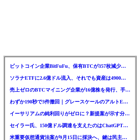
ビットコイン企業BitFuFu、保有BTCが357枚減少｜前払いが要因
ソラナETFに2.6億ドル流入、それでも資産は4900万ドル減
売上ゼロのBTCマイニング企業が16億株を発行、手元現金は23万ドル
わずか190秒で3件撤回｜グレースケールのアルトETF戦略に変化か
イーサリアムの純利回りがゼロに？新提案が示す分岐点とは
セイラー氏、150億ドル調達を支えたのはChatGPT｜新型優先株
米重要仮想通貨法案が9月15日に採決へ、鍵は民主党7人の賛成票