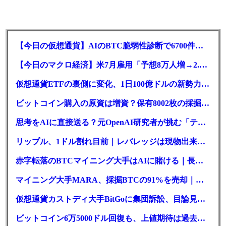
【今日の仮想通貨】AIのBTC脆弱性診断で6700件の指摘。赤字マイニング企業はAIに賭ける
【今日のマクロ経済】米7月雇用「予想8万人増→2.3万人減」で利上げ観測後退
仮想通貨ETFの裏側に変化、1日100億ドルの新勢力がSEC登録
ビットコイン購入の原資は増資？保有8002枚の採掘企業の実態とは
思考をAIに直接送る？元OpenAI研究者が挑む「テレパシー」開発とは
リップル、1ドル割れ目前｜レバレッジは現物出来高の6倍超
赤字転落のBTCマイニング大手はAIに賭ける｜長期負債17.8億ドル
マイニング大手MARA、採掘BTCの91%を売却｜純損失6億ドル
仮想通貨カストディ大手BitGoに集団訴訟、目論見書が争点に
ビットコイン6万5000ドル回復も、上値期待は過去最低の23%