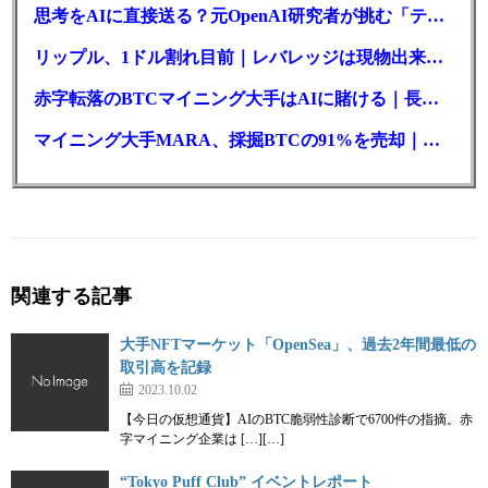
思考をAIに直接送る？元OpenAI研究者が挑む「テレパシー」開発とは
リップル、1ドル割れ目前｜レバレッジは現物出来高の6倍超
赤字転落のBTCマイニング大手はAIに賭ける｜長期負債17.8億ドル
マイニング大手MARA、採掘BTCの91%を売却｜純損失6億ドル
関連する記事
大手NFTマーケット「OpenSea」、過去2年間最低の
取引高を記録
2023.10.02
【今日の仮想通貨】AIのBTC脆弱性診断で6700件の指摘。赤
字マイニング企業は […][…]
“Tokyo Puff Club” イベントレポート