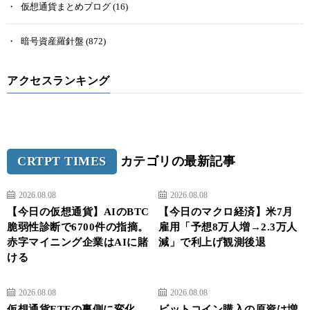
仮想通貨まとめブログ
(16)
暗号資産羅針盤
(872)
アクセスランキング
CRTPT TIMES
カテゴリの最新記事
2026.08.08
2026.08.08
【今日の仮想通貨】AIのBTC
【今日のマクロ経済】米7月
脆弱性診断で6700件の指摘。
雇用「予想8万人増→2.3万人
赤字マイニング企業はAIに賭
減」で利上げ観測後退
ける
2026.08.08
2026.08.08
仮想通貨ETFの裏側に変化、
ビットコイン購入の原資は増