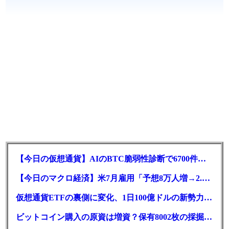
【今日の仮想通貨】AIのBTC脆弱性診断で6700件の指摘。赤字マイニング企業はAIに賭ける
【今日のマクロ経済】米7月雇用「予想8万人増→2.3万人減」で利上げ観測後退
仮想通貨ETFの裏側に変化、1日100億ドルの新勢力がSEC登録
ビットコイン購入の原資は増資？保有8002枚の採掘企業の実態とは