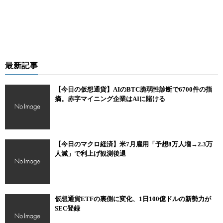
最新記事
【今日の仮想通貨】AIのBTC脆弱性診断で6700件の指
摘。赤字マイニング企業はAIに賭ける
【今日のマクロ経済】米7月雇用「予想8万人増→2.3万
人減」で利上げ観測後退
仮想通貨ETFの裏側に変化、1日100億ドルの新勢力が
SEC登録