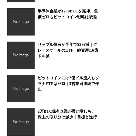
半導体企業が1200BTCを売却、負
債ゼロもビットコイン戦略は後退
リップル保有が半年で55%減｜グ
レースケールのETF、純資産1.6億
ドル減
ビットコインには2億ドル流入もソ
ラナETFはゼロ｜5営業日連続で停
止
2万BTC保有企業が買い増しも、
株主の取り分は減少｜目標と逆行