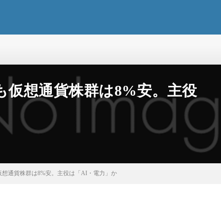
も仮想通貨株群は8%安。主役
仮想通貨株群は8%安。主役は「AI・電力」か