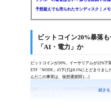
予想超えでも売られたサンディスク｜メモリ
ビットコイン20%暴落
「AI・電力」か
ビットコインが20%、イーサリアムが22%下落
ETF「NODE」の下げは8.1%にとどまり
んだこの事実は、仮想通貨関 […]
投稿
ビットコイン20%暴落も仮想通貨株群は
続きを
に表示されました。