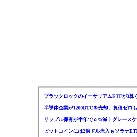
ブラックロックのイーサリアムETFが3株を
半導体企業が1200BTCを売却、負債ゼ
リップル保有が半年で55%減｜グレースケー
ビットコインには2億ドル流入もソラナET