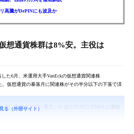
高騰がDePINにも波及か
も仮想通貨株群は8%安。主役は
した6月、米運用大手VanEckの仮想通貨関連株
ました。仮想通貨の暴落月に関連株がその半分以下の下落で済
8%安。主役は「AI・電力」か
は
CRYPTO TIMES
に最初
見る（外部サイト）