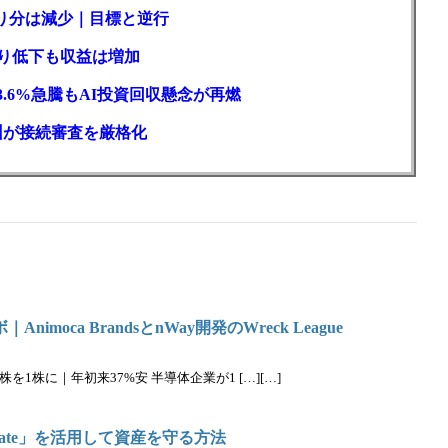
取り分は減少｜目標と逆行
回り低下も収益は増加
3.6%急騰もAI投資回収懸念が再燃
州が接続審査を厳格化
nimoca BrandsとnWay開発のWreck League
を1株に｜年初来37%安 半導体企業が1 […][…]
egate」を活用して資産を守る方法