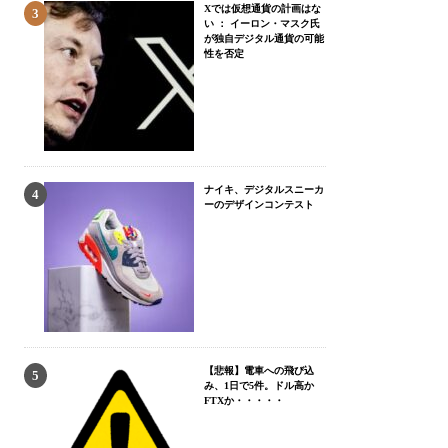
Xでは仮想通貨の計画はな
い ： イーロン・マスク氏
が独自デジタル通貨の可能
性を否定
ナイキ、デジタルスニーカ
ーのデザインコンテスト
【悲報】電車への飛び込
み、1日で5件。ドル高か
FTXか・・・・・