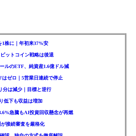
1株に｜年初来37%安
ロもビットコイン戦略は後退
ルのETF、純資産1.6億ドル減
Fはゼロ｜5営業日連続で停止
取り分は減少｜目標と逆行
回り低下も収益は増加
3.6%急騰もAI投資回収懸念が再燃
州が接続審査を厳格化
確認、独自の方式を徹底解説