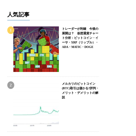
人気記事
トレーダーが利確 今後の
展開は？ 仮想通貨チャー
ト分析：ビットコイン・イ
ーサ・XRP（リップル）・
ADA・MATIC・DOGE
メルカリのビットコイン
(BTC)取引は儲かる?評判・
メリット・デメリットの解
説