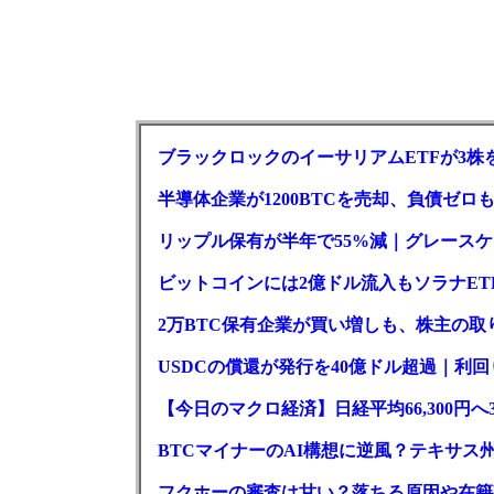
ブラックロックのイーサリアムETFが3株を
半導体企業が1200BTCを売却、負債ゼ
リップル保有が半年で55%減｜グレースケー
ビットコインには2億ドル流入もソラナET
2万BTC保有企業が買い増しも、株主の
USDCの償還が発行を40億ドル超過｜利
【今日のマクロ経済】日経平均66,300円へ
BTCマイナーのAI構想に逆風？テキサス
フクホーの審査は甘い？落ちる原因や在籍