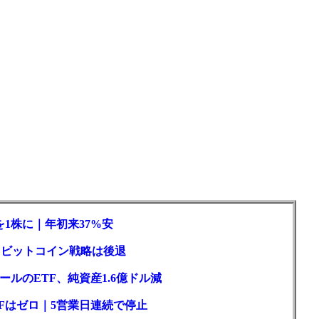
1株に｜年初来37%安
ロもビットコイン戦略は後退
ルのETF、純資産1.6億ドル減
Fはゼロ｜5営業日連続で停止