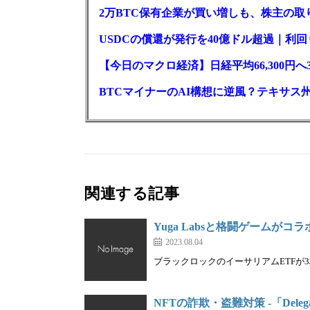
2万BTC保有企業が買い増しも、株主の
USDCの償還が発行を40億ドル超過｜利
【今日のマクロ経済】日経平均66,300円へ
BTCマイナーのAI構想に逆風？テキサス
関連する記事
Yuga Labsと格闘ゲームがコラボ｜A
2023.08.04
ブラックロックのイーサリアムETFが3株
NFTの詐欺・盗難対策 -「Del