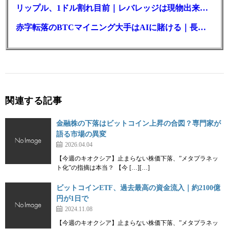
リップル、1ドル割れ目前｜レバレッジは現物出来高の6倍超
赤字転落のBTCマイニング大手はAIに賭ける｜長期負債17.8億ドル
関連する記事
金融株の下落はビットコイン上昇の合図？専門家が
語る市場の異変
2026.04.04
【今週のキオクシア】止まらない株価下落、”メタプラネッ
ト化”の指摘は本当？ 【今 […][…]
ビットコインETF、過去最高の資金流入｜約2100億
円が1日で
2024.11.08
【今週のキオクシア】止まらない株価下落、”メタプラネッ