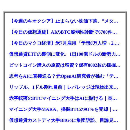
【今週のキオクシア】止まらない株価下落、”メタプラネット化”の指摘は本当？
【今日の仮想通貨】AIのBTC脆弱性診断で6700件の指摘。赤字マイニング企業はAIに賭ける
【今日のマクロ経済】米7月雇用「予想8万人増→2.3万人減」で利上げ観測後退
仮想通貨ETFの裏側に変化、1日100億ドルの新勢力がSEC登録
ビットコイン購入の原資は増資？保有8002枚の採掘企業の実態とは
思考をAIに直接送る？元OpenAI研究者が挑む「テレパシー」開発とは
リップル、1ドル割れ目前｜レバレッジは現物出来高の6倍超
赤字転落のBTCマイニング大手はAIに賭ける｜長期負債17.8億ドル
マイニング大手MARA、採掘BTCの91%を売却｜純損失6億ドル
仮想通貨カストディ大手BitGoに集団訴訟、目論見書が争点に