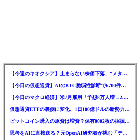
【今週のキオクシア】止まらない株価下落、”メタプラネット化”の指摘は本当？
【今日の仮想通貨】AIのBTC脆弱性診断で6700件の指摘。赤字マイニング企業はAIに賭ける
【今日のマクロ経済】米7月雇用「予想8万人増→2.3万人減」で利上げ観測後退
仮想通貨ETFの裏側に変化、1日100億ドルの新勢力がSEC登録
ビットコイン購入の原資は増資？保有8002枚の採掘企業の実態とは
思考をAIに直接送る？元OpenAI研究者が挑む「テレパシー」開発とは