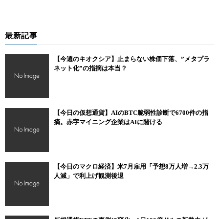
最新記事
【今週のキオクシア】止まらない株価下落、”メタプラ
ネット化”の指摘は本当？
【今日の仮想通貨】AIのBTC脆弱性診断で6700件の指
摘。赤字マイニング企業はAIに賭ける
【今日のマクロ経済】米7月雇用「予想8万人増→2.3万
人減」で利上げ観測後退