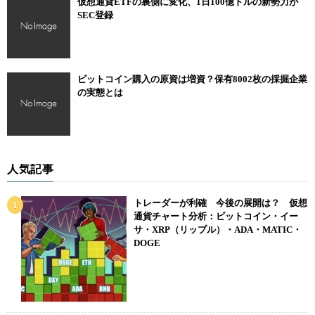
仮想通貨ETFの裏側に変化、1日100億ドルの新勢力が
SEC登録
ビットコイン購入の原資は増資？保有8002枚の採掘企業
の実態とは
人気記事
トレーダーが利確 今後の展開は？ 仮想
通貨チャート分析：ビットコイン・イー
サ・XRP（リップル）・ADA・MATIC・
DOGE