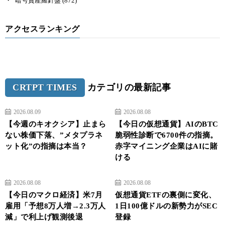
暗号資産羅針盤
(872)
アクセスランキング
CRTPT TIMES
カテゴリの最新記事
2026.08.09
2026.08.08
【今週のキオクシア】止まら
【今日の仮想通貨】AIのBTC
ない株価下落、”メタプラネ
脆弱性診断で6700件の指摘。
ット化”の指摘は本当？
赤字マイニング企業はAIに賭
ける
2026.08.08
2026.08.08
【今日のマクロ経済】米7月
仮想通貨ETFの裏側に変化、
雇用「予想8万人増→2.3万人
1日100億ドルの新勢力がSEC
減」で利上げ観測後退
登録