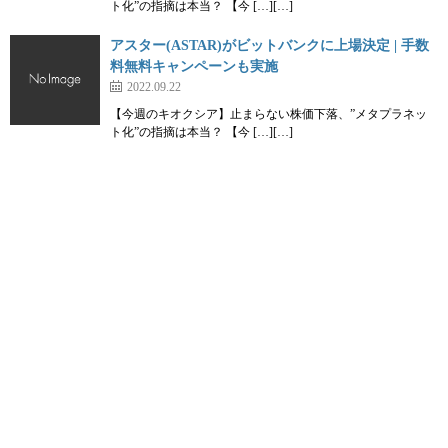
ト化”の指摘は本当？ 【今 […][…]
アスター(ASTAR)がビットバンクに上場決定 | 手数
料無料キャンペーンも実施
2022.09.22
【今週のキオクシア】止まらない株価下落、”メタプラネッ
ト化”の指摘は本当？ 【今 […][…]