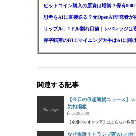
ビットコイン購入の原資は増資？保有800
思考をAIに直接送る？元OpenAI研究者
リップル、1ドル割れ目前｜レバレッジは
赤字転落のBTCマイニング大手はAIに賭け
関連する記事
【今日の仮想通貨ニュース】スト
気相場級
2026.06.30
【今週のキオクシア】止まらない株価下落
なぜ提訴？トランプ家WLFI