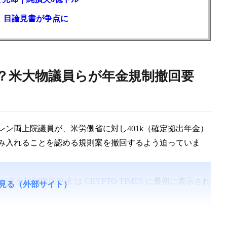
訟、目論見書が争点に
？米大物議員らが年金規制撤回要
ン両上院議員が、米労働省に対し401k（確定拠出年金）
み入れることを認める規則案を撤回するよう迫っていま
が年金規制撤回要求
は
CRYPTO TIMES
に最初に表示され
見る（外部サイト）