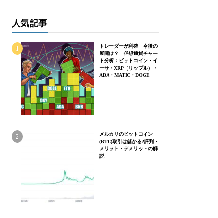
人気記事
トレーダーが利確 今後の
展開は？ 仮想通貨チャー
ト分析：ビットコイン・イ
ーサ・XRP（リップル）・
ADA・MATIC・DOGE
メルカリのビットコイン
(BTC)取引は儲かる?評判・
メリット・デメリットの解
説