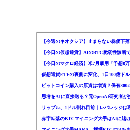
【今週のキオクシア】止まらない株価下落
【今日の仮想通貨】AIのBTC脆弱性診断で
【今日のマクロ経済】米7月雇用「予想8万
仮想通貨ETFの裏側に変化、1日100億ド
ビットコイン購入の原資は増資？保有800
思考をAIに直接送る？元OpenAI研究者
リップル、1ドル割れ目前｜レバレッジは
赤字転落のBTCマイニング大手はAIに賭け
マイニング大手MARA、採掘BTCの91%