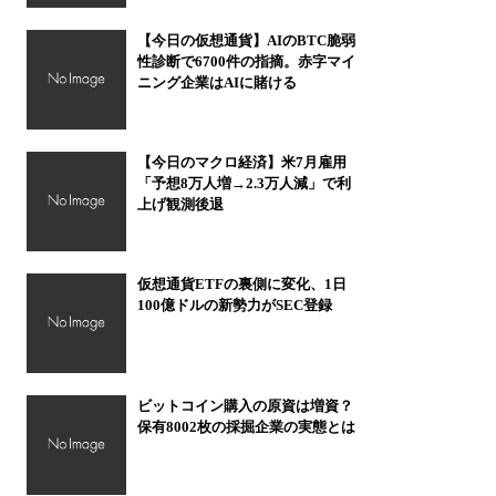
【今日の仮想通貨】AIのBTC脆弱
性診断で6700件の指摘。赤字マイ
ニング企業はAIに賭ける
【今日のマクロ経済】米7月雇用
「予想8万人増→2.3万人減」で利
上げ観測後退
仮想通貨ETFの裏側に変化、1日
100億ドルの新勢力がSEC登録
ビットコイン購入の原資は増資？
保有8002枚の採掘企業の実態とは