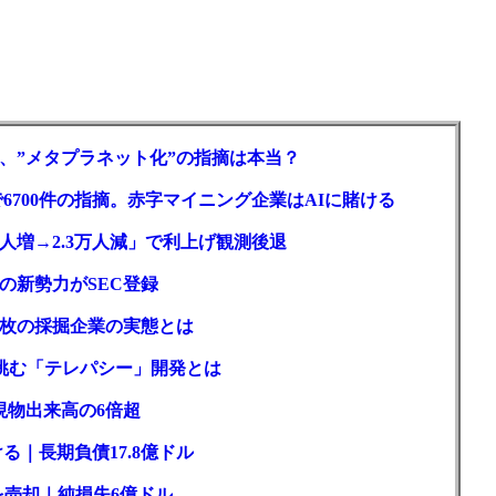
、”メタプラネット化”の指摘は本当？
6700件の指摘。赤字マイニング企業はAIに賭ける
人増→2.3万人減」で利上げ観測後退
ルの新勢力がSEC登録
2枚の採掘企業の実態とは
が挑む「テレパシー」開発とは
現物出来高の6倍超
る｜長期負債17.8億ドル
を売却｜純損失6億ドル