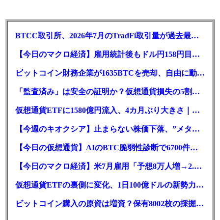
BTCC取引所、2026年7月のTradFi取引量が過去最高を記録！前月比3倍に急増
【今日のマクロ経済】雇用統計後もドル円158円目前へ。日経66,800円台に急伸
ビットコイン財務企業が1635BTCを売却、自由に動かせるのは325枚だけ
「監査済み」は安全の証明か？仮想通貨損失の5割が人的要因
仮想通貨ETFに1580億円流入、4カ月ぶり大きさ｜BTC・ETH
【今週のキオクシア】止まらない株価下落、”メタプラネット化”の指摘は本当？
【今日の仮想通貨】AIのBTC脆弱性診断で6700件の指摘。赤字マイニング企業はAIに賭ける
【今日のマクロ経済】米7月雇用「予想8万人増→2.3万人減」で利上げ観測後退
仮想通貨ETFの裏側に変化、1日100億ドルの新勢力がSEC登録
ビットコイン購入の原資は増資？保有8002枚の採掘企業の実態とは