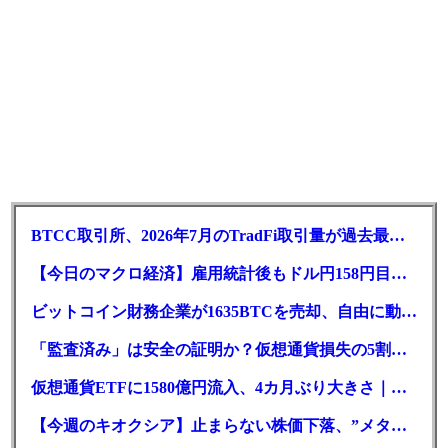
BTCC取引所、2026年7月のTradFi取引量が過去最高を記録！前月比3倍に急増
【今日のマクロ経済】雇用統計後もドル円158円目前へ。日経66,800円台に急伸
ビットコイン財務企業が1635BTCを売却、自由に動かせるのは325枚だけ
「監査済み」は安全の証明か？仮想通貨損失の5割が人的要因
仮想通貨ETFに1580億円流入、4カ月ぶり大きさ｜BTC・ETH
【今週のキオクシア】止まらない株価下落、”メタプラネット化”の指摘は本当？