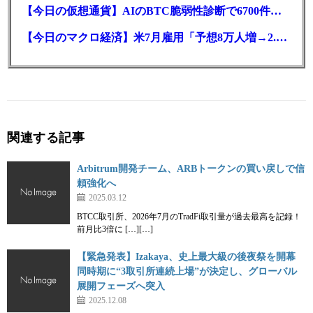
【今日の仮想通貨】AIのBTC脆弱性診断で6700件の指摘。赤字マイニング企業はAIに賭ける
【今日のマクロ経済】米7月雇用「予想8万人増→2.3万人減」で利上げ観測後退
関連する記事
Arbitrum開発チーム、ARBトークンの買い戻しで信
頼強化へ
2025.03.12
BTCC取引所、2026年7月のTradFi取引量が過去最高を記録！
前月比3倍に […][…]
【緊急発表】Izakaya、史上最大級の後夜祭を開幕
同時期に“3取引所連続上場”が決定し、グローバル
展開フェーズへ突入
2025.12.08