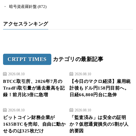
暗号資産羅針盤
(872)
アクセスランキング
CRTPT TIMES
カテゴリの最新記事
2026.08.10
2026.08.10
BTCC取引所、2026年7月の
【今日のマクロ経済】雇用統
TradFi取引量が過去最高を記
計後もドル円158円目前へ。
録！前月比3倍に急増
日経66,800円台に急伸
2026.08.10
2026.08.10
ビットコイン財務企業が
「監査済み」は安全の証明
1635BTCを売却、自由に動か
か？仮想通貨損失の5割が人
せるのは325枚だけ
的要因