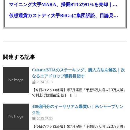
マイニング大手MARA、採掘BTCの91%を売却｜純損失6億ドル
仮想通貨カストディ大手BitGoに集団訴訟、目論見書が争点に
関連する記事
Celestia/$TIAのステーキング、購入方法を解説｜次
なるエアドロップ獲得目指す
2024.02.13
【今日のマクロ経済】米7月雇用「予想8万人増→2.3万人減」
で利上げ観測後退 仮 […][…]
430億円分のイーサリアム爆買い｜米シャープリン
ク社
2025.07.30
【今日のマクロ経済】米7月雇用「予想8万人増→2.3万人減」