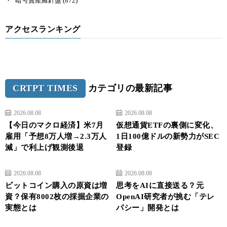
暗号資産羅針盤
(872)
アクセスランキング
CRTPT TIMES
カテゴリの最新記事
2026.08.08
2026.08.08
【今日のマクロ経済】米7月
仮想通貨ETFの裏側に変化、
雇用「予想8万人増→2.3万人
1日100億ドルの新勢力がSEC
減」で利上げ観測後退
登録
2026.08.08
2026.08.08
ビットコイン購入の原資は増
思考をAIに直接送る？元
資？保有8002枚の採掘企業の
OpenAI研究者が挑む「テレ
実態とは
パシー」開発とは