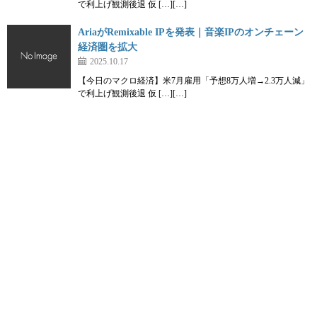
で利上げ観測後退 仮 […][…]
AriaがRemixable IPを発表｜音楽IPのオンチェーン
経済圏を拡大
2025.10.17
【今日のマクロ経済】米7月雇用「予想8万人増→2.3万人減」
で利上げ観測後退 仮 […][…]