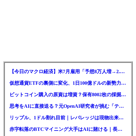
【今日のマクロ経済】米7月雇用「予想8万人増→2.3万人減」で利上げ観測後退
仮想通貨ETFの裏側に変化、1日100億ドルの新勢力がSEC登録
ビットコイン購入の原資は増資？保有8002枚の採掘企業の実態とは
思考をAIに直接送る？元OpenAI研究者が挑む「テレパシー」開発とは
リップル、1ドル割れ目前｜レバレッジは現物出来高の6倍超
赤字転落のBTCマイニング大手はAIに賭ける｜長期負債17.8億ドル