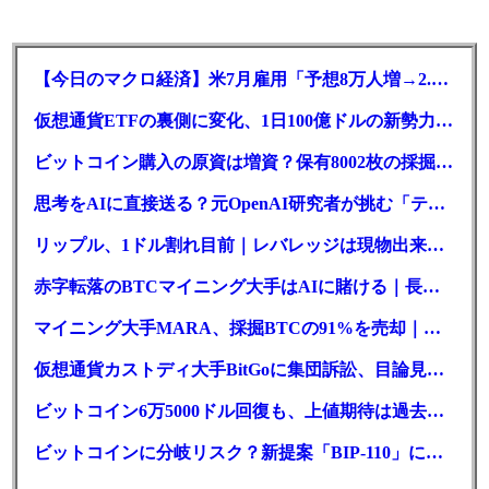
【今日のマクロ経済】米7月雇用「予想8万人増→2.3万人減」で利上げ観測後退
仮想通貨ETFの裏側に変化、1日100億ドルの新勢力がSEC登録
ビットコイン購入の原資は増資？保有8002枚の採掘企業の実態とは
思考をAIに直接送る？元OpenAI研究者が挑む「テレパシー」開発とは
リップル、1ドル割れ目前｜レバレッジは現物出来高の6倍超
赤字転落のBTCマイニング大手はAIに賭ける｜長期負債17.8億ドル
マイニング大手MARA、採掘BTCの91%を売却｜純損失6億ドル
仮想通貨カストディ大手BitGoに集団訴訟、目論見書が争点に
ビットコイン6万5000ドル回復も、上値期待は過去最低の23%
ビットコインに分岐リスク？新提案「BIP-110」に期限迫る