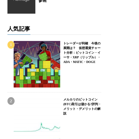
参画
人気記事
トレーダーが利確 今後の
展開は？ 仮想通貨チャー
ト分析：ビットコイン・イ
ーサ・XRP（リップル）・
ADA・MATIC・DOGE
メルカリのビットコイン
(BTC)取引は儲かる?評判・
メリット・デメリットの解
説