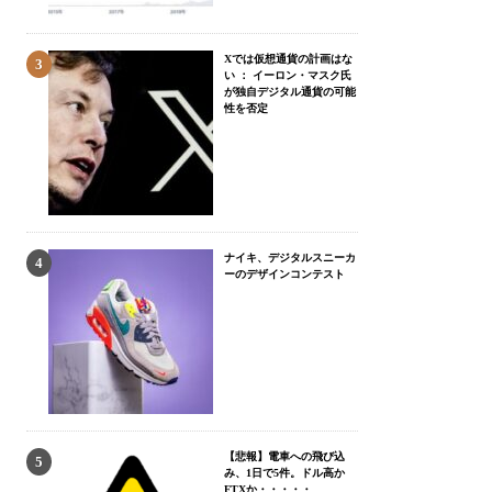
Xでは仮想通貨の計画はな
い ： イーロン・マスク氏
が独自デジタル通貨の可能
性を否定
ナイキ、デジタルスニーカ
ーのデザインコンテスト
【悲報】電車への飛び込
み、1日で5件。ドル高か
FTXか・・・・・