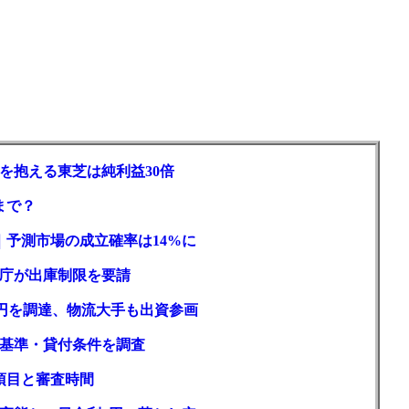
を抱える東芝は純利益30倍
まで？
｜予測市場の成立確率は14%に
庁が出庫制限を要請
億円を調達、物流大手も出資参画
基準・貸付条件を調査
項目と審査時間