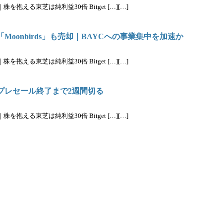
抱える東芝は純利益30倍 Bitget […][…]
ト「Moonbirds」も売却｜BAYCへの事業集中を加速か
抱える東芝は純利益30倍 Bitget […][…]
通貨プレセール終了まで2週間切る
抱える東芝は純利益30倍 Bitget […][…]