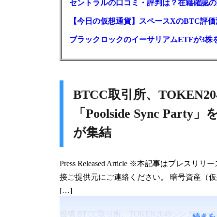
セントラルの口コミ・評判は？在籍確認の
【今日の仮想通貨】スペースXのBTC評価減
ブラックロックのイーサリアムETFが3株を
BTCC取引所、TOKEN
「Poolside Sync P
が集結
Press Released Article ※本記
接ご提供元にご連絡ください。 暗号資産（仮想
[…]
投稿
BTCC取引所、TOKEN2049シンガポールサイ
続きを