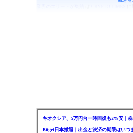
業界のエリートが集結
は
CRYPTO TIMES
に
キオクシア、5万円台一時回復も2%安｜株
Bitget日本撤退｜出金と決済の期限はいつ