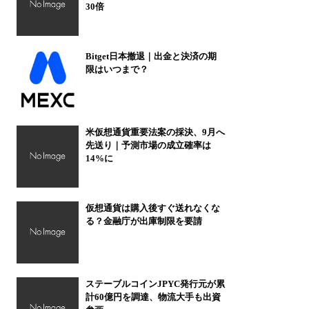
30倍
Bitget日本撤退｜出金と決済の期
限はいつまで？
米仮想通貨重要法案の採決、9月へ
先送り｜予測市場の成立確率は
14%に
仮想通貨は購入後すぐ送れなくな
る？金融庁が出庫制限を要請
ステーブルコインJPYC発行元が累
計60億円を調達、物流大手も出資