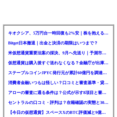
キオクシア、5万円台一時回復も2%安｜株を抱える東芝は純利益30倍
Bitget日本撤退｜出金と決済の期限はいつまで？
米仮想通貨重要法案の採決、9月へ先送り｜予測市場の成立確率は14%に
仮想通貨は購入後すぐ送れなくなる？金融庁が出庫制限を要請
ステーブルコインJPYC発行元が累計60億円を調達、物流大手も出資参画
消費者金融いつもは怪しい？口コミと審査基準・貸付条件を調査
アローの審査に通る条件は？公式が示す8項目と審査時間
セントラルの口コミ・評判は？在籍確認の実態と30日金利0円の落とし穴
【今日の仮想通貨】スペースXのBTC評価減と9億株の解禁。208億円相当のBTCが盗難