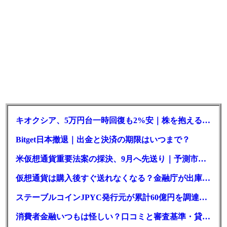
キオクシア、5万円台一時回復も2%安｜株を抱える東芝は純利益30倍
Bitget日本撤退｜出金と決済の期限はいつまで？
米仮想通貨重要法案の採決、9月へ先送り｜予測市場の成立確率は14%に
仮想通貨は購入後すぐ送れなくなる？金融庁が出庫制限を要請
ステーブルコインJPYC発行元が累計60億円を調達、物流大手も出資参画
消費者金融いつもは怪しい？口コミと審査基準・貸付条件を調査