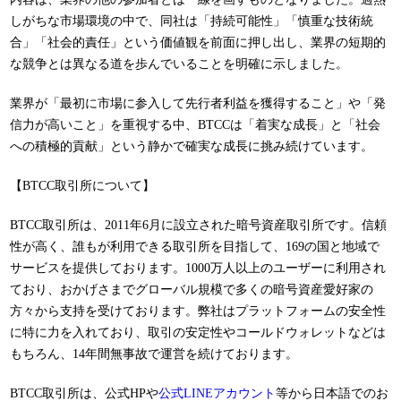
しがちな市場環境の中で、同社は「持続可能性」「慎重な技術統
合」「社会的責任」という価値観を前面に押し出し、業界の短期的
な競争とは異なる道を歩んでいることを明確に示しました。
業界が「最初に市場に参入して先行者利益を獲得すること」や「発
信力が高いこと」を重視する中、BTCCは「着実な成長」と「社会
への積極的貢献」という静かで確実な成長に挑み続けています。
【BTCC取引所について】
BTCC取引所は、2011年6月に設立された暗号資産取引所です。信頼
性が高く、誰もが利用できる取引所を目指して、169の国と地域で
サービスを提供しております。1000万人以上のユーザーに利用され
ており、おかげさまでグローバル規模で多くの暗号資産愛好家の
方々から支持を受けております。弊社はプラットフォームの安全性
に特に力を入れており、取引の安定性やコールドウォレットなどは
もちろん、14年間無事故で運営を続けております。
BTCC取引所は、公式HPや
公式LINEアカウント
等から日本語でのお