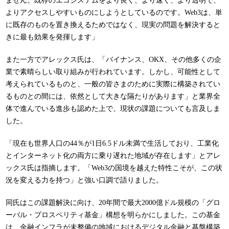
ません。既存のエコシステムをより良く、より速く、より透明で、
よりアクセスしやすいものにしようとしているのです。Web3は、単
に既存のものを置き換えるためではなく、現実の問題を解決すると
きに最も効果を発揮します」
また一方でアレックス氏は、「バイナンス、OKX、その他多くの企
業で素晴らしい取り組みが行われています。しかし、可能性として
考えられているものと、一般の皆さまのために実際に構築されてい
るものとの間には、依然として大きな隔たりがあります」と業界全
体で進んでいる進歩も認めた上で、現状の課題についても言及しま
した。
「現在も世界人口の44％が1日6.5ドル未満で生活しており、工業化
とインターネット化の両方に乗り遅れた地域が存在します」とアレ
ックス氏は指摘します。「Web3の国境を越えた特性こそが、この状
況を変える力を持つ」と強い口調で語りました。
同氏はこの課題解決に向け、20年間で最大2000億ドル規模の「グロ
ーバル・プロスペリティ基金」構想を明らかにしました。この基金
は、金融インフラが未整備の地域におけるデジタル金融と基盤構築