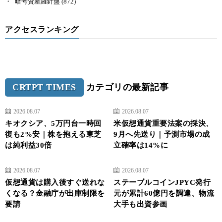
暗号資産羅針盤
(872)
アクセスランキング
CRTPT TIMES
カテゴリの最新記事
2026.08.07
2026.08.07
キオクシア、5万円台一時回
米仮想通貨重要法案の採決、
復も2%安｜株を抱える東芝
9月へ先送り｜予測市場の成
は純利益30倍
立確率は14%に
2026.08.07
2026.08.07
仮想通貨は購入後すぐ送れな
ステーブルコインJPYC発行
くなる？金融庁が出庫制限を
元が累計60億円を調達、物流
要請
大手も出資参画