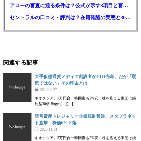
アローの審査に通る条件は？公式が示す8項目と審査時間
セントラルの口コミ・評判は？在籍確認の実態と30日金利0円の落とし穴
関連する記事
大手仮想通貨メディア創設者がETH売却、だが「弱
気ではない」その理由とは
2026.05.27
キオクシア、5万円台一時回復も2%安｜株を抱える東芝は純
利益30倍 Bitget […][…]
暗号資産トレジャリー企業規制報道、メタプラネッ
ト直撃｜株価6%下落
2025.11.14
キオクシア、5万円台一時回復も2%安｜株を抱える東芝は純