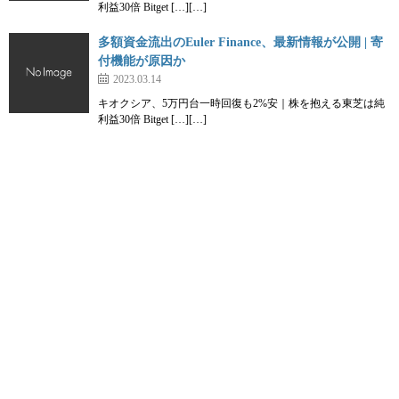
利益30倍 Bitget […][…]
多額資金流出のEuler Finance、最新情報が公開 | 寄
付機能が原因か
2023.03.14
キオクシア、5万円台一時回復も2%安｜株を抱える東芝は純
利益30倍 Bitget […][…]