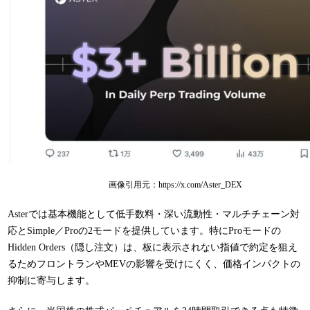
画像引用元：https://x.com/Aster_DEX
Asterでは基本機能として
低手数料・深い流動性・マルチチェーン対
応
と
Simple／Proの2モード
を提供しています。特にProモードの
Hidden Orders（隠し注文）は、板に表示されない指値で約定を狙え
るためフロントランやMEVの影響を受けにくく、価格インパクトの
抑制に寄与します。