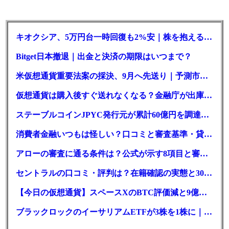
キオクシア、5万円台一時回復も2%安｜株を抱える東芝は純利益30倍
Bitget日本撤退｜出金と決済の期限はいつまで？
米仮想通貨重要法案の採決、9月へ先送り｜予測市場の成立確率は14%に
仮想通貨は購入後すぐ送れなくなる？金融庁が出庫制限を要請
ステーブルコインJPYC発行元が累計60億円を調達、物流大手も出資参画
消費者金融いつもは怪しい？口コミと審査基準・貸付条件を調査
アローの審査に通る条件は？公式が示す8項目と審査時間
セントラルの口コミ・評判は？在籍確認の実態と30日金利0円の落とし穴
【今日の仮想通貨】スペースXのBTC評価減と9億株の解禁。208億円相当のBTCが盗難
ブラックロックのイーサリアムETFが3株を1株に｜年初来37%安