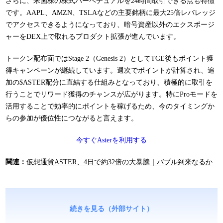
さらに、
米国株の株式パーペチュアル
を24時間取引できる点も特徴
です。AAPL、AMZN、TSLAなどの主要銘柄に最大25倍レバレッジ
でアクセスできるようになっており、暗号資産以外のエクスポージ
ャーをDEX上で取れるプロダクト拡張が進んでいます。
トークン配布面ではStage 2（Genesis 2）としてTGE後もポイント獲
得キャンペーンが継続しています。
週次でポイントが計算され、追
加の$ASTER配分に直結する仕組み
となっており、積極的に取引を
行うことでリワード獲得のチャンスが広がります。特にProモードを
活用することで効率的にポイントを稼げるため、今のタイミングか
らの参加が優位性につながると言えます。
今すぐAsterを利用する
関連：
仮想通貨ASTER、4日で約32倍の大暴騰｜バブル到来なるか
続きを見る（外部サイト）