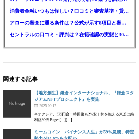
消費者金融いつもは怪しい？口コミと審査基準・貸付条件を調査
アローの審査に通る条件は？公式が示す8項目と審査時間
セントラルの口コミ・評判は？在籍確認の実態と30日金利0円の落とし穴
関連する記事
【地方創生】鎌倉インターナショナル、『鎌倉スタ
ジアムNFTプロジェクト』を実施
2025.09.17
キオクシア、5万円台一時回復も2%安｜株を抱える東芝は純
利益30倍 Bitget […][…]
ミームコイン「バイナンス人生」が59%急騰、特定
勢力が14.6%を支配か