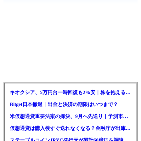
キオクシア、5万円台一時回復も2%安｜株を抱える東芝は純利益30倍
Bitget日本撤退｜出金と決済の期限はいつまで？
米仮想通貨重要法案の採決、9月へ先送り｜予測市場の成立確率は14%に
仮想通貨は購入後すぐ送れなくなる？金融庁が出庫制限を要請
ステーブルコインJPYC発行元が累計60億円を調達、物流大手も出資参画