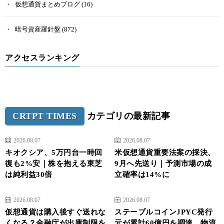
仮想通貨まとめブログ
(16)
暗号資産羅針盤
(872)
アクセスランキング
CRTPT TIMES
カテゴリの最新記事
2026.08.07
2026.08.07
キオクシア、5万円台一時回
米仮想通貨重要法案の採決、
復も2%安｜株を抱える東芝
9月へ先送り｜予測市場の成
は純利益30倍
立確率は14%に
2026.08.07
2026.08.07
仮想通貨は購入後すぐ送れな
ステーブルコインJPYC発行
くなる？金融庁が出庫制限を
元が累計60億円を調達、物流