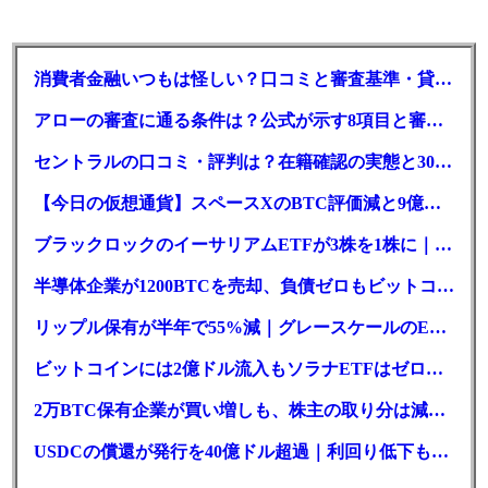
消費者金融いつもは怪しい？口コミと審査基準・貸付条件を調査
アローの審査に通る条件は？公式が示す8項目と審査時間
セントラルの口コミ・評判は？在籍確認の実態と30日金利0円の落とし穴
【今日の仮想通貨】スペースXのBTC評価減と9億株の解禁。208億円相当のBTCが盗難
ブラックロックのイーサリアムETFが3株を1株に｜年初来37%安
半導体企業が1200BTCを売却、負債ゼロもビットコイン戦略は後退
リップル保有が半年で55%減｜グレースケールのETF、純資産1.6億ドル減
ビットコインには2億ドル流入もソラナETFはゼロ｜5営業日連続で停止
2万BTC保有企業が買い増しも、株主の取り分は減少｜目標と逆行
USDCの償還が発行を40億ドル超過｜利回り低下も収益は増加