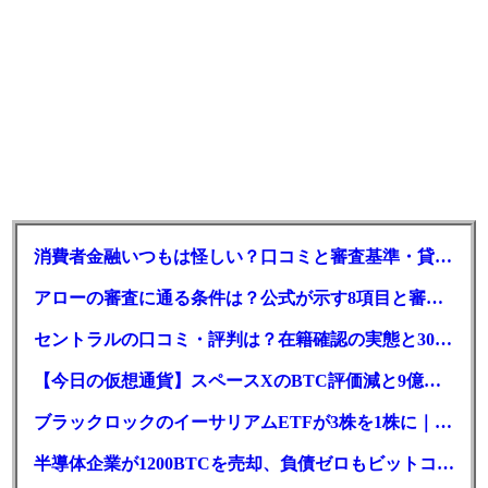
消費者金融いつもは怪しい？口コミと審査基準・貸付条件を調査
アローの審査に通る条件は？公式が示す8項目と審査時間
セントラルの口コミ・評判は？在籍確認の実態と30日金利0円の落とし穴
【今日の仮想通貨】スペースXのBTC評価減と9億株の解禁。208億円相当のBTCが盗難
ブラックロックのイーサリアムETFが3株を1株に｜年初来37%安
半導体企業が1200BTCを売却、負債ゼロもビットコイン戦略は後退