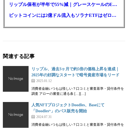
リップル保有が半年で55%減｜グレースケールのETF、純資産1.6億ドル減
ビットコインには2億ドル流入もソラナETFはゼロ｜5営業日連続で停止
関連する記事
リップル、過去3ヶ月で約5倍の価格上昇を達成｜
2025年の好調なスタートで暗号資産市場をリード
2025.01.12
消費者金融いつもは怪しい？口コミと審査基準・貸付条件を
調査 アローの審査に通る条 […][…]
人気NFTプロジェクトDoodles、Baseにて
「Doodlesᵗᵛ」のパス販売を開始
2024.07.31
消費者金融いつもは怪しい？口コミと審査基準・貸付条件を