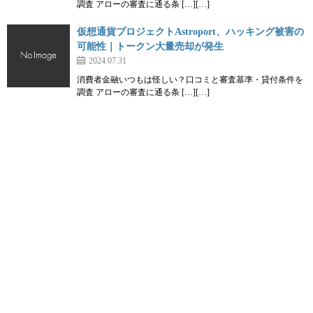
調査 アローの審査に通る条 […][…]
仮想通貨プロジェクトAstroport、ハッキング被害の
可能性｜トークン大量売却が発生
2024.07.31
消費者金融いつもは怪しい？口コミと審査基準・貸付条件を
調査 アローの審査に通る条 […][…]