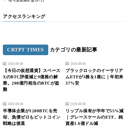
暗号資産羅針盤
(872)
アクセスランキング
CRTPT TIMES
カテゴリの最新記事
2026.08.06
2026.08.06
【今日の仮想通貨】スペース
ブラックロックのイーサリア
XのBTC評価減と9億株の解
ムETFが3株を1株に｜年初来
禁。208億円相当のBTCが盗
37%安
難
2026.08.06
2026.08.06
半導体企業が1200BTCを売
リップル保有が半年で55%減
却、負債ゼロもビットコイン
｜グレースケールのETF、純
戦略は後退
資産1.6億ドル減