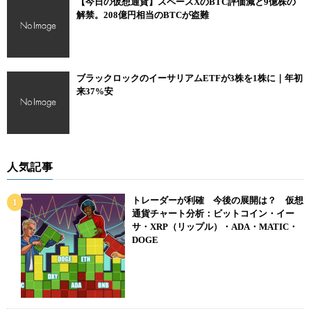
【今日の仮想通貨】スペースXのBTC評価減と9億株の
解禁。208億円相当のBTCが盗難
ブラックロックのイーサリアムETFが3株を1株に｜年初
来37%安
人気記事
トレーダーが利確 今後の展開は？ 仮想
通貨チャート分析：ビットコイン・イー
サ・XRP（リップル）・ADA・MATIC・
DOGE