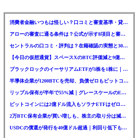
消費者金融いつもは怪しい？口コミと審査基準・貸付条件を調査
アローの審査に通る条件は？公式が示す8項目と審査時間
セントラルの口コミ・評判は？在籍確認の実態と30日金利0円の落とし穴
【今日の仮想通貨】スペースXのBTC評価減と9億株の解禁。208億円相当のBTCが盗難
ブラックロックのイーサリアムETFが3株を1株に｜年初来37%安
半導体企業が1200BTCを売却、負債ゼロもビットコイン戦略は後退
リップル保有が半年で55%減｜グレースケールのETF、純資産1.6億ドル減
ビットコインには2億ドル流入もソラナETFはゼロ｜5営業日連続で停止
2万BTC保有企業が買い増しも、株主の取り分は減少｜目標と逆行
USDCの償還が発行を40億ドル超過｜利回り低下も収益は増加