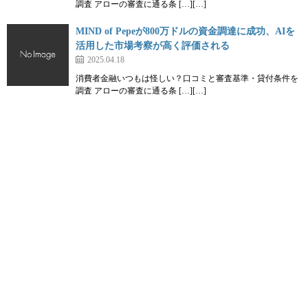
調査 アローの審査に通る条 […][…]
MIND of Pepeが800万ドルの資金調達に成功、AIを
活用した市場考察が高く評価される
2025.04.18
消費者金融いつもは怪しい？口コミと審査基準・貸付条件を
調査 アローの審査に通る条 […][…]