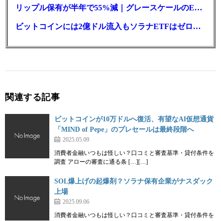
リップル保有が半年で55%減｜グレースケールのETF、純資産1.6億ドル減
ビットコインには2億ドル流入もソラナETFはゼロ｜5営業日連続で停止
関連する記事
ビットコインが10万ドルへ復活、有望なAI仮想通貨
「MIND of Pepe」のプレセールは最終段階へ
2025.05.09
消費者金融いつもは怪しい？口コミと審査基準・貸付条件を
調査 アローの審査に通る条 […][…]
SOL爆上げの起爆剤？ソラナ保有企業がナスダック
上場
2025.09.06
消費者金融いつもは怪しい？口コミと審査基準・貸付条件を