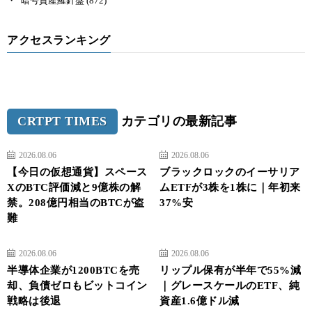
暗号資産羅針盤
(872)
アクセスランキング
CRTPT TIMES
カテゴリの最新記事
2026.08.06
2026.08.06
【今日の仮想通貨】スペース
ブラックロックのイーサリア
XのBTC評価減と9億株の解
ムETFが3株を1株に｜年初来
禁。208億円相当のBTCが盗
37%安
難
2026.08.06
2026.08.06
半導体企業が1200BTCを売
リップル保有が半年で55%減
却、負債ゼロもビットコイン
｜グレースケールのETF、純
戦略は後退
資産1.6億ドル減