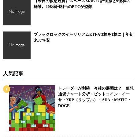
【今日の仮想通貨】スペースXのBTC評価減と9億株の
解禁。208億円相当のBTCが盗難
ブラックロックのイーサリアムETFが3株を1株に｜年初
来37%安
人気記事
トレーダーが利確 今後の展開は？ 仮想
通貨チャート分析：ビットコイン・イー
サ・XRP（リップル）・ADA・MATIC・
DOGE