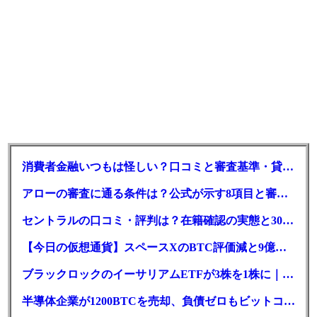
消費者金融いつもは怪しい？口コミと審査基準・貸付条件を調査
アローの審査に通る条件は？公式が示す8項目と審査時間
セントラルの口コミ・評判は？在籍確認の実態と30日金利0円の落とし穴
【今日の仮想通貨】スペースXのBTC評価減と9億株の解禁。208億円相当のBTCが盗難
ブラックロックのイーサリアムETFが3株を1株に｜年初来37%安
半導体企業が1200BTCを売却、負債ゼロもビットコイン戦略は後退