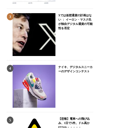
Xでは仮想通貨の計画はな
い ： イーロン・マスク氏
が独自デジタル通貨の可能
性を否定
ナイキ、デジタルスニーカ
ーのデザインコンテスト
【悲報】電車への飛び込
み、1日で5件。ドル高か
FTXか・・・・・