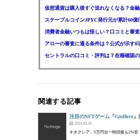
仮想通貨は購入後すぐ送れなくなる？金融
ステーブルコインJPYC発行元が累計60
消費者金融いつもは怪しい？口コミと審査
アローの審査に通る条件は？公式が示す8
セントラルの口コミ・評判は？在籍確認の
関連する記事
注目のNFTゲーム『GasHero』
2024.02.26
キオクシア、5万円台一時回復も2%安｜株を