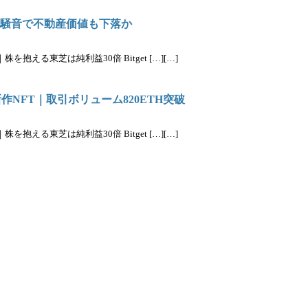
？騒音で不動産価値も下落か
抱える東芝は純利益30倍 Bitget […][…]
fro、新作NFT｜取引ボリューム820ETH突破
抱える東芝は純利益30倍 Bitget […][…]