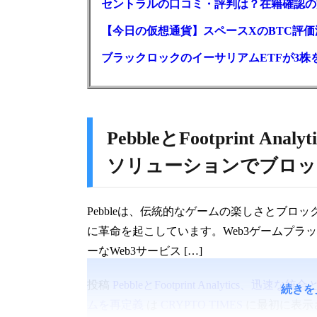
セントラルの口コミ・評判は？在籍確認の
【今日の仮想通貨】スペースXのBTC評価減
ブラックロックのイーサリアムETFが3株を
PebbleとFootprint 
ソリューションでブロッ
Pebbleは、伝統的なゲームの楽しさとブ
に革命を起こしています。Web3ゲームプラッ
ーなWeb3サービス […]
投稿
PebbleとFootprint Analyti
続きを
ムを再定義
は
CRYPTO TIMES
に最初に表示