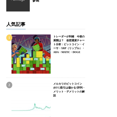
参画
人気記事
トレーダーが利確 今後の
展開は？ 仮想通貨チャー
ト分析：ビットコイン・イ
ーサ・XRP（リップル）・
ADA・MATIC・DOGE
メルカリのビットコイン
(BTC)取引は儲かる?評判・
メリット・デメリットの解
説