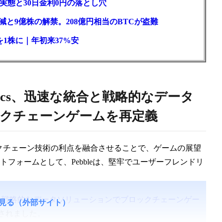
実態と30日金利0円の落とし穴
と9億株の解禁。208億円相当のBTCが盗難
1株に｜年初来37%安
Analytics、迅速な統合と戦略的なデータ
クチェーンゲームを再定義
ロックチェーン技術の利点を融合させることで、ゲームの展望
トフォームとして、Pebbleは、堅牢でユーザーフレンドリ
cs、迅速な統合と戦略的なデータソリューションでブロックチェーンゲー
見る（外部サイト）
されました。