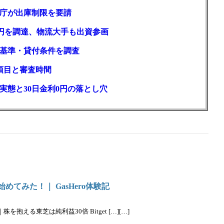
庁が出庫制限を要請
億円を調達、物流大手も出資参画
基準・貸付条件を調査
項目と審査時間
実態と30日金利0円の落とし穴
始めてみた！｜ GasHero体験記
抱える東芝は純利益30倍 Bitget […][…]