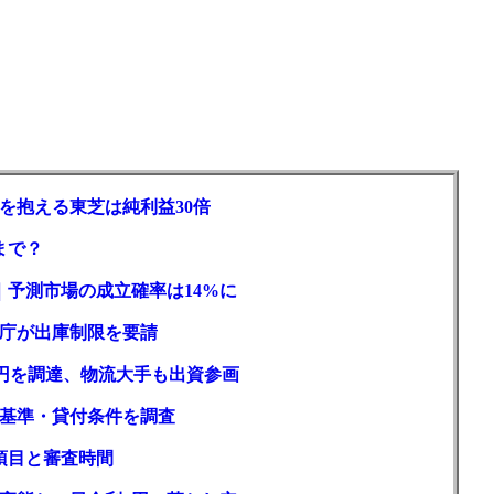
を抱える東芝は純利益30倍
まで？
｜予測市場の成立確率は14%に
庁が出庫制限を要請
億円を調達、物流大手も出資参画
基準・貸付条件を調査
項目と審査時間