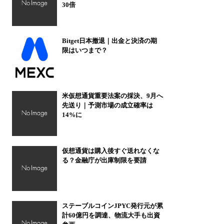
30倍
Bitget日本撤退｜出金と決済の期
限はいつまで？
米仮想通貨重要法案の採決、9月へ
先送り｜予測市場の成立確率は
14%に
仮想通貨は購入後すぐ送れなくな
る？金融庁が出庫制限を要請
ステーブルコインJPYC発行元が累
計60億円を調達、物流大手も出資