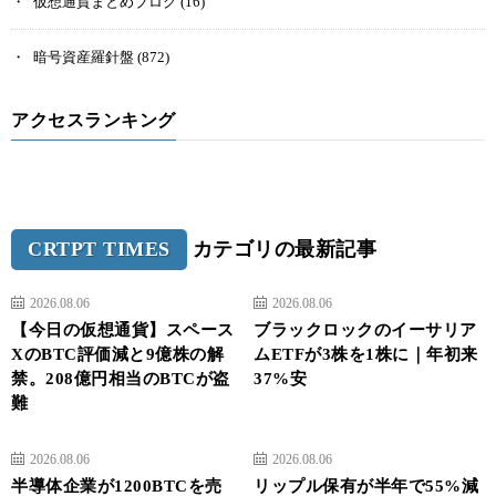
仮想通貨まとめブログ
(16)
暗号資産羅針盤
(872)
アクセスランキング
CRTPT TIMES
カテゴリの最新記事
2026.08.06
2026.08.06
【今日の仮想通貨】スペース
ブラックロックのイーサリア
XのBTC評価減と9億株の解
ムETFが3株を1株に｜年初来
禁。208億円相当のBTCが盗
37%安
難
2026.08.06
2026.08.06
半導体企業が1200BTCを売
リップル保有が半年で55%減