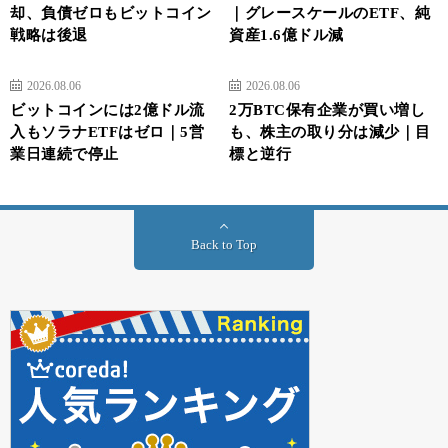
却、負債ゼロもビットコイン
｜グレースケールのETF、純
戦略は後退
資産1.6億ドル減
2026.08.06
2026.08.06
ビットコインには2億ドル流
2万BTC保有企業が買い増し
入もソラナETFはゼロ｜5営
も、株主の取り分は減少｜目
業日連続で停止
標と逆行
Back to Top