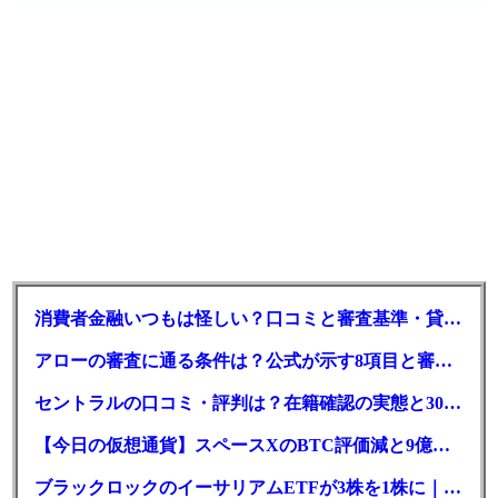
消費者金融いつもは怪しい？口コミと審査基準・貸付条件を調査
アローの審査に通る条件は？公式が示す8項目と審査時間
セントラルの口コミ・評判は？在籍確認の実態と30日金利0円の落とし穴
【今日の仮想通貨】スペースXのBTC評価減と9億株の解禁。208億円相当のBTCが盗難
ブラックロックのイーサリアムETFが3株を1株に｜年初来37%安