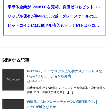
半導体企業が1200BTCを売却、負債ゼロもビットコイン戦略は後退
リップル保有が半年で55%減｜グレースケールのETF、純資産1.6億ドル減
ビットコインには2億ドル流入もソラナETFはゼロ｜5営業日連続で停止
関連する記事
INTMAX、イーサリアム上で初のステートレスな
Layer2ソリューションを発表
2024.12.16
消費者金融いつもは怪しい？口コミと審査基準・貸付条件を
調査 アローの審査に通る条 […][…]
自民党、AI×ブロックチェーンの新PT設立へ｜
JPYCが鍵となるか