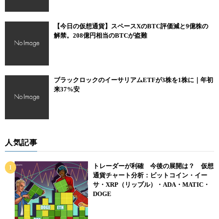
【今日の仮想通貨】スペースXのBTC評価減と9億株の
解禁。208億円相当のBTCが盗難
ブラックロックのイーサリアムETFが3株を1株に｜年初
来37%安
人気記事
トレーダーが利確 今後の展開は？ 仮想
通貨チャート分析：ビットコイン・イー
サ・XRP（リップル）・ADA・MATIC・
DOGE