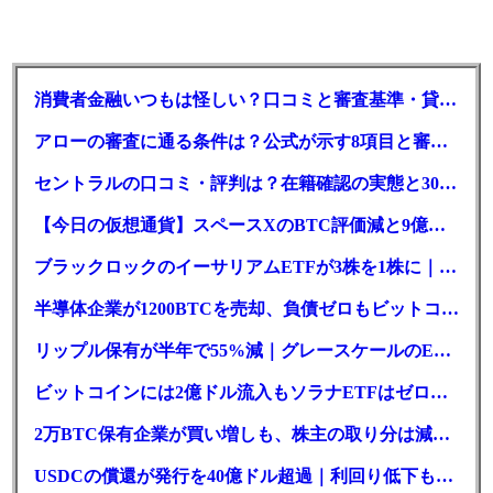
消費者金融いつもは怪しい？口コミと審査基準・貸付条件を調査
アローの審査に通る条件は？公式が示す8項目と審査時間
セントラルの口コミ・評判は？在籍確認の実態と30日金利0円の落とし穴
【今日の仮想通貨】スペースXのBTC評価減と9億株の解禁。208億円相当のBTCが盗難
ブラックロックのイーサリアムETFが3株を1株に｜年初来37%安
半導体企業が1200BTCを売却、負債ゼロもビットコイン戦略は後退
リップル保有が半年で55%減｜グレースケールのETF、純資産1.6億ドル減
ビットコインには2億ドル流入もソラナETFはゼロ｜5営業日連続で停止
2万BTC保有企業が買い増しも、株主の取り分は減少｜目標と逆行
USDCの償還が発行を40億ドル超過｜利回り低下も収益は増加