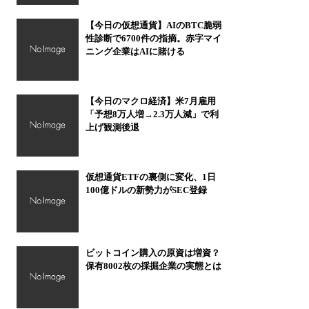
【今日の仮想通貨】AIのBTC脆弱
性診断で6700件の指摘。赤字マイ
ニング企業はAIに賭ける
【今日のマクロ経済】米7月雇用
「予想8万人増→2.3万人減」で利
上げ観測後退
仮想通貨ETFの裏側に変化、1日
100億ドルの新勢力がSEC登録
ビットコイン購入の原資は増資？
保有8002枚の採掘企業の実態とは