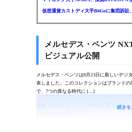
仮想通貨カストディ大手BitGoに集団訴
メルセデス・ベンツ N
ビジュアル公開
メルセデス・ベンツは8月23日に新しいデジタル
表しました。このコレクションはブランドの
で、7つの異なる時代に […]
投稿
メルセデス・ベンツ NXTが新コレク
続きを
初に表示されました。