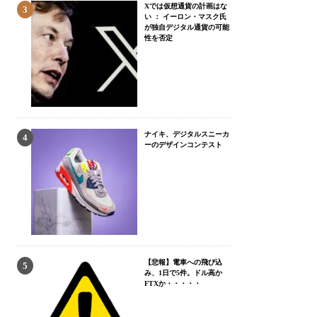
Xでは仮想通貨の計画はな
い ： イーロン・マスク氏
が独自デジタル通貨の可能
性を否定
ナイキ、デジタルスニーカ
ーのデザインコンテスト
【悲報】電車への飛び込
み、1日で5件。ドル高か
FTXか・・・・・