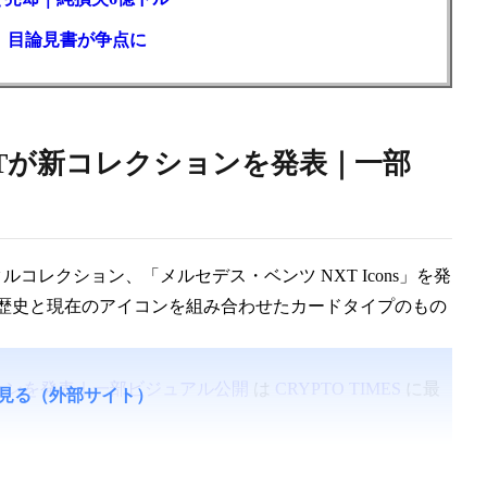
訟、目論見書が争点に
XTが新コレクションを発表｜一部
コレクション、「メルセデス・ベンツ NXT Icons」を発
歴史と現在のアイコンを組み合わせたカードタイプのもの
ションを発表｜一部ビジュアル公開
は
CRYPTO TIMES
に最
見る（外部サイト）