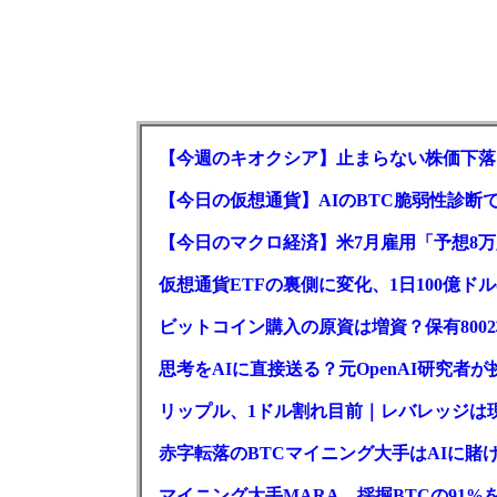
【今週のキオクシア】止まらない株価下落
【今日の仮想通貨】AIのBTC脆弱性診断で
【今日のマクロ経済】米7月雇用「予想8万
仮想通貨ETFの裏側に変化、1日100億ド
ビットコイン購入の原資は増資？保有800
思考をAIに直接送る？元OpenAI研究者
リップル、1ドル割れ目前｜レバレッジは
赤字転落のBTCマイニング大手はAIに賭け
マイニング大手MARA、採掘BTCの91%