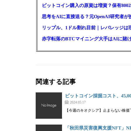
ビットコイン購入の原資は増資？保有800
思考をAIに直接送る？元OpenAI研究者
リップル、1ドル割れ目前｜レバレッジは
赤字転落のBTCマイニング大手はAIに賭け
関連する記事
ビットコイン採掘コスト、45,0
2024.05.17
【今週のキオクシア】止まらない株価下落
「秋田県災害復興支援NFT」NF