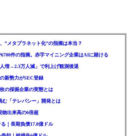
、”メタプラネット化”の指摘は本当？
6700件の指摘。赤字マイニング企業はAIに賭ける
人増→2.3万人減」で利上げ観測後退
ルの新勢力がSEC登録
2枚の採掘企業の実態とは
が挑む「テレパシー」開発とは
現物出来高の6倍超
る｜長期負債17.8億ドル
を売却｜純損失6億ドル