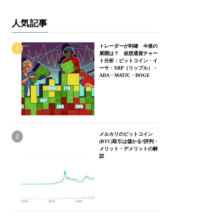
人気記事
トレーダーが利確 今後の
展開は？ 仮想通貨チャー
ト分析：ビットコイン・イ
ーサ・XRP（リップル）・
ADA・MATIC・DOGE
メルカリのビットコイン
(BTC)取引は儲かる?評判・
メリット・デメリットの解
説