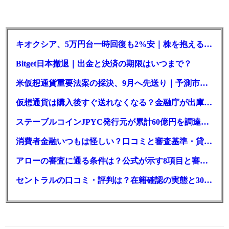
キオクシア、5万円台一時回復も2%安｜株を抱える東芝は純利益30倍
Bitget日本撤退｜出金と決済の期限はいつまで？
米仮想通貨重要法案の採決、9月へ先送り｜予測市場の成立確率は14%に
仮想通貨は購入後すぐ送れなくなる？金融庁が出庫制限を要請
ステーブルコインJPYC発行元が累計60億円を調達、物流大手も出資参画
消費者金融いつもは怪しい？口コミと審査基準・貸付条件を調査
アローの審査に通る条件は？公式が示す8項目と審査時間
セントラルの口コミ・評判は？在籍確認の実態と30日金利0円の落とし穴