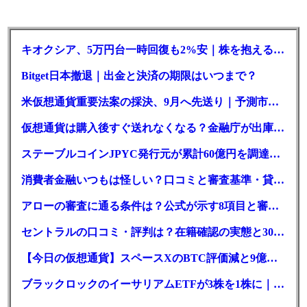
キオクシア、5万円台一時回復も2%安｜株を抱える東芝は純利益30倍
Bitget日本撤退｜出金と決済の期限はいつまで？
米仮想通貨重要法案の採決、9月へ先送り｜予測市場の成立確率は14%に
仮想通貨は購入後すぐ送れなくなる？金融庁が出庫制限を要請
ステーブルコインJPYC発行元が累計60億円を調達、物流大手も出資参画
消費者金融いつもは怪しい？口コミと審査基準・貸付条件を調査
アローの審査に通る条件は？公式が示す8項目と審査時間
セントラルの口コミ・評判は？在籍確認の実態と30日金利0円の落とし穴
【今日の仮想通貨】スペースXのBTC評価減と9億株の解禁。208億円相当のBTCが盗難
ブラックロックのイーサリアムETFが3株を1株に｜年初来37%安