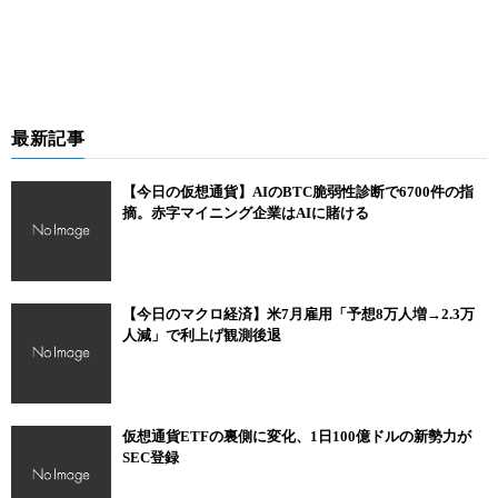
最新記事
【今日の仮想通貨】AIのBTC脆弱性診断で6700件の指
摘。赤字マイニング企業はAIに賭ける
【今日のマクロ経済】米7月雇用「予想8万人増→2.3万
人減」で利上げ観測後退
仮想通貨ETFの裏側に変化、1日100億ドルの新勢力が
SEC登録