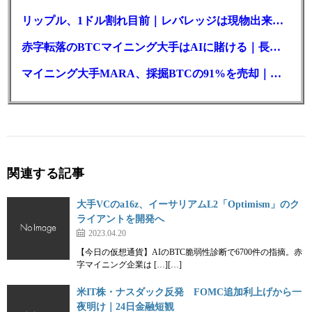
リップル、1ドル割れ目前｜レバレッジは現物出来高の6倍超
赤字転落のBTCマイニング大手はAIに賭ける｜長期負債17.8億ドル
マイニング大手MARA、採掘BTCの91%を売却｜純損失6億ドル
関連する記事
大手VCのa16z、イーサリアムL2「Optimism」のク
ライアントを開発へ
2023.04.20
【今日の仮想通貨】AIのBTC脆弱性診断で6700件の指摘。赤
字マイニング企業は […][…]
米IT株・ナスダック反発 FOMC追加利上げから一
夜明け｜24日金融短観