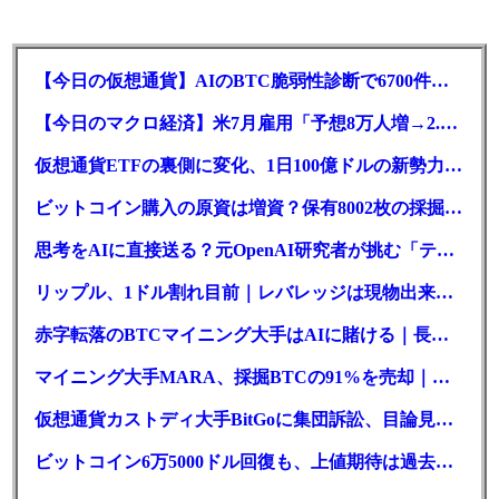
【今日の仮想通貨】AIのBTC脆弱性診断で6700件の指摘。赤字マイニング企業はAIに賭ける
【今日のマクロ経済】米7月雇用「予想8万人増→2.3万人減」で利上げ観測後退
仮想通貨ETFの裏側に変化、1日100億ドルの新勢力がSEC登録
ビットコイン購入の原資は増資？保有8002枚の採掘企業の実態とは
思考をAIに直接送る？元OpenAI研究者が挑む「テレパシー」開発とは
リップル、1ドル割れ目前｜レバレッジは現物出来高の6倍超
赤字転落のBTCマイニング大手はAIに賭ける｜長期負債17.8億ドル
マイニング大手MARA、採掘BTCの91%を売却｜純損失6億ドル
仮想通貨カストディ大手BitGoに集団訴訟、目論見書が争点に
ビットコイン6万5000ドル回復も、上値期待は過去最低の23%