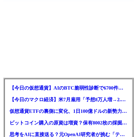
【今日の仮想通貨】AIのBTC脆弱性診断で6700件の指摘。赤字マイニング企業はAIに賭ける
【今日のマクロ経済】米7月雇用「予想8万人増→2.3万人減」で利上げ観測後退
仮想通貨ETFの裏側に変化、1日100億ドルの新勢力がSEC登録
ビットコイン購入の原資は増資？保有8002枚の採掘企業の実態とは
思考をAIに直接送る？元OpenAI研究者が挑む「テレパシー」開発とは