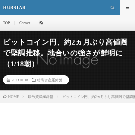
HUBSTAR
TOP
Contact
ビットコイン円、約2ヵ月ぶり高値圏
で堅調推移。地合いの強さが鮮明に
（1/18朝）
2023.01.18
暗号資産羅針盤
HOME
暗号資産羅針盤
ビットコイン円、約2ヵ月ぶり高値圏で堅調推