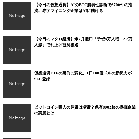
【今日の仮想通貨】AIのBTC脆弱性診断で6700件の指
摘。赤字マイニング企業はAIに賭ける
【今日のマクロ経済】米7月雇用「予想8万人増→2.3万
人減」で利上げ観測後退
仮想通貨ETFの裏側に変化、1日100億ドルの新勢力が
SEC登録
ビットコイン購入の原資は増資？保有8002枚の採掘企業
の実態とは