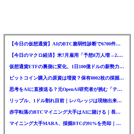
【今日の仮想通貨】AIのBTC脆弱性診断で6700件の指摘。赤字マイニング企業はAIに賭ける
【今日のマクロ経済】米7月雇用「予想8万人増→2.3万人減」で利上げ観測後退
仮想通貨ETFの裏側に変化、1日100億ドルの新勢力がSEC登録
ビットコイン購入の原資は増資？保有8002枚の採掘企業の実態とは
思考をAIに直接送る？元OpenAI研究者が挑む「テレパシー」開発とは
リップル、1ドル割れ目前｜レバレッジは現物出来高の6倍超
赤字転落のBTCマイニング大手はAIに賭ける｜長期負債17.8億ドル
マイニング大手MARA、採掘BTCの91%を売却｜純損失6億ドル