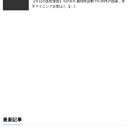
【今日の仮想通貨】AIのBTC脆弱性診断で6700件の指摘。赤
字マイニング企業は […][…]
最新記事