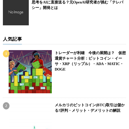
思考をAIに直接送る？元OpenAI研究者が挑む「テレパ
シー」開発とは
人気記事
トレーダーが利確 今後の展開は？ 仮想
通貨チャート分析：ビットコイン・イー
サ・XRP（リップル）・ADA・MATIC・
DOGE
メルカリのビットコイン(BTC)取引は儲か
る?評判・メリット・デメリットの解説