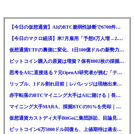
【今日の仮想通貨】AIのBTC脆弱性診断で6700件の指摘。赤字マイニング企業はAIに賭ける
【今日のマクロ経済】米7月雇用「予想8万人増→2.3万人減」で利上げ観測後退
仮想通貨ETFの裏側に変化、1日100億ドルの新勢力がSEC登録
ビットコイン購入の原資は増資？保有8002枚の採掘企業の実態とは
思考をAIに直接送る？元OpenAI研究者が挑む「テレパシー」開発とは
リップル、1ドル割れ目前｜レバレッジは現物出来高の6倍超
赤字転落のBTCマイニング大手はAIに賭ける｜長期負債17.8億ドル
マイニング大手MARA、採掘BTCの91%を売却｜純損失6億ドル
仮想通貨カストディ大手BitGoに集団訴訟、目論見書が争点に
ビットコイン6万5000ドル回復も、上値期待は過去最低の23%