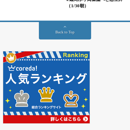
（1/30朝）
Back to Top