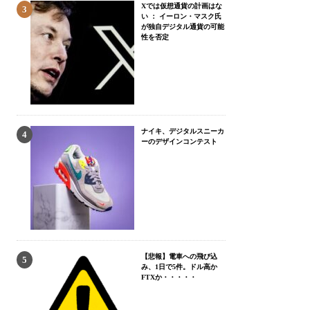
Xでは仮想通貨の計画はな
い ： イーロン・マスク氏
が独自デジタル通貨の可能
性を否定
ナイキ、デジタルスニーカ
ーのデザインコンテスト
【悲報】電車への飛び込
み、1日で5件。ドル高か
FTXか・・・・・