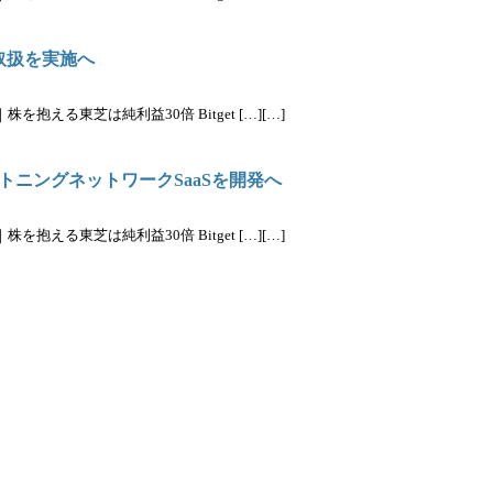
取扱を実施へ
抱える東芝は純利益30倍 Bitget […][…]
ニングネットワークSaaSを開発へ
抱える東芝は純利益30倍 Bitget […][…]