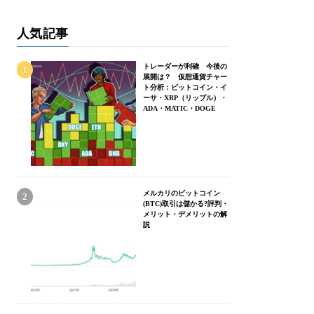
人気記事
トレーダーが利確 今後の
展開は？ 仮想通貨チャー
ト分析：ビットコイン・イ
ーサ・XRP（リップル）・
ADA・MATIC・DOGE
メルカリのビットコイン
(BTC)取引は儲かる?評判・
メリット・デメリットの解
説