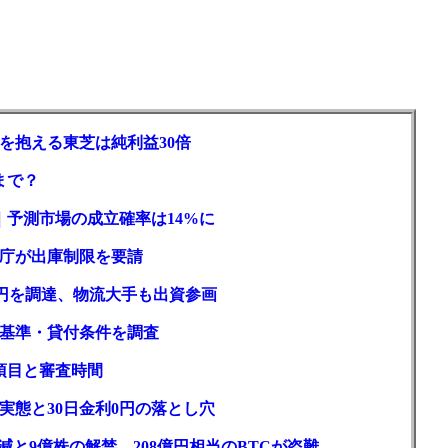
を抱える東芝は純利益30倍
まで？
｜予測市場の成立確率は14%に
庁が出庫制限を要請
億円を調達、物流大手も出資参画
基準・貸付条件を調査
項目と審査時間
実態と30日金利0円の落とし穴
と9億株の解禁。208億円相当のBTCが盗難