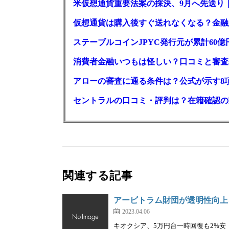
米仮想通貨重要法案の採決、9月へ先送り
仮想通貨は購入後すぐ送れなくなる？金融
ステーブルコインJPYC発行元が累計60
消費者金融いつもは怪しい？口コミと審査
アローの審査に通る条件は？公式が示す8
セントラルの口コミ・評判は？在籍確認の
関連する記事
アービトラム財団が透明性向上
2023.04.06
キオクシア、5万円台一時回復も2%安｜株を