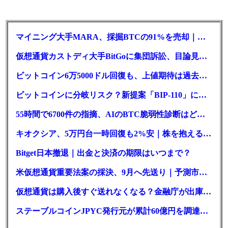
マイニング大手MARA、採掘BTCの91%を売却｜純損失6億ドル
仮想通貨カストディ大手BitGoに集団訴訟、目論見書が争点に
ビットコイン6万5000ドル回復も、上値期待は過去最低の23%
ビットコインに分岐リスク？新提案「BIP-110」に期限迫る
55時間で6700件の指摘、AIのBTC脆弱性診断はどこまで本物か
キオクシア、5万円台一時回復も2%安｜株を抱える東芝は純利益30倍
Bitget日本撤退｜出金と決済の期限はいつまで？
米仮想通貨重要法案の採決、9月へ先送り｜予測市場の成立確率は14%に
仮想通貨は購入後すぐ送れなくなる？金融庁が出庫制限を要請
ステーブルコインJPYC発行元が累計60億円を調達、物流大手も出資参画