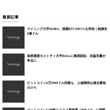
最新記事
マイニング大手MARA、採掘BTCの91%を売却｜純損失
6億ドル
仮想通貨カストディ大手BitGoに集団訴訟、目論見書が
争点に
ビットコイン6万5000ドル回復も、上値期待は過去最低
の23%
ビットコインに分岐リスク？新提案「BIP-110」に期限