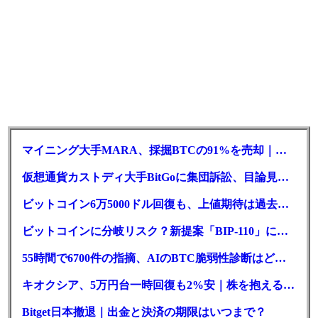
マイニング大手MARA、採掘BTCの91%を売却｜純損失6億ドル
仮想通貨カストディ大手BitGoに集団訴訟、目論見書が争点に
ビットコイン6万5000ドル回復も、上値期待は過去最低の23%
ビットコインに分岐リスク？新提案「BIP-110」に期限迫る
55時間で6700件の指摘、AIのBTC脆弱性診断はどこまで本物か
キオクシア、5万円台一時回復も2%安｜株を抱える東芝は純利益30倍
Bitget日本撤退｜出金と決済の期限はいつまで？