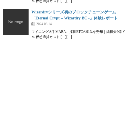
ル 仮想通貨カスト […][…]
Wizardryシリーズ初のブロックチェーンゲーム
「Eternal Crypt – Wizardry BC -」体験レポート
2024.03.14
マイニング大手MARA、採掘BTCの91%を売却｜純損失6億ド
ル 仮想通貨カスト […][…]