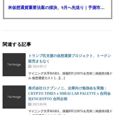
米仮想通貨重要法案の採決、9月へ先送り｜予測市場の成立確率は14%に
関連する記事
トランプ氏支援の仮想通貨プロジェクト、トークン
販売まもなく
2024.09.17
マイニング大手MARA、採掘BTCの91%を売却｜純損失6億ド
ル 仮想通貨カスト […][…]
株式会社ロクブンノニ、企業向け勉強会を実施：
CRYPTO TIMES x MIRAI LAB PALETTE x 合同会
社ENCRYPTO 合同企画
2023.06.06
マイニング大手MARA、採掘BTCの91%を売却｜純損失6億ド