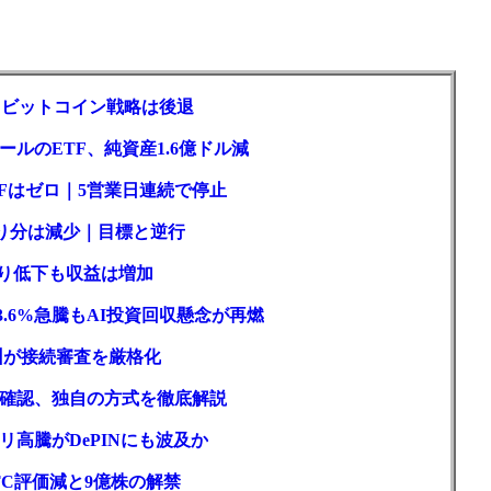
ロもビットコイン戦略は後退
ルのETF、純資産1.6億ドル減
Fはゼロ｜5営業日連続で停止
取り分は減少｜目標と逆行
回り低下も収益は増加
3.6%急騰もAI投資回収懸念が再燃
州が接続審査を厳格化
確認、独自の方式を徹底解説
高騰がDePINにも波及か
C評価減と9億株の解禁