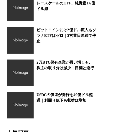
レースケールのETF、純資産1.6億
ドル減
ビットコインには2億ドル流入もソ
ラナETFはゼロ｜5営業日連続で停
止
2万BTC保有企業が買い増しも、
株主の取り分は減少｜目標と逆行
USDCの償還が発行を40億ドル超
過｜利回り低下も収益は増加