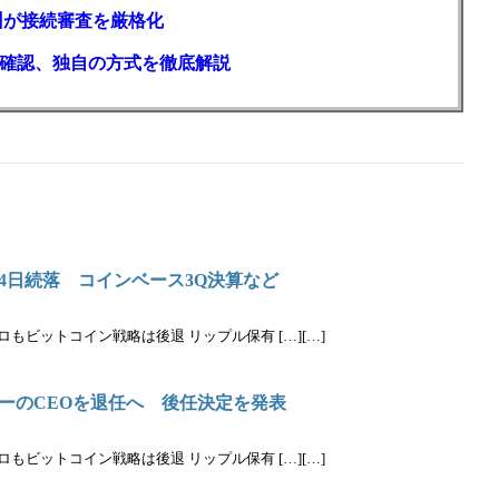
州が接続審査を厳格化
確認、独自の方式を徹底解説
4日続落 コインベース3Q決算など
ロもビットコイン戦略は後退 リップル保有 […][…]
ーのCEOを退任へ 後任決定を発表
ロもビットコイン戦略は後退 リップル保有 […][…]