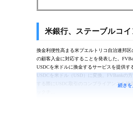
米銀行、ステーブルコイ
換金利便性高まる米プエルトリコ自治連邦区の銀
の顧客入金に対応することを発表した。FVBan
USDCを米ドルに換金するサービスを提供する。
USDCを米ドル（USD）に変換。FVBan
する際にUSDC取引のコンプライアンスを
続きを
ックチ…