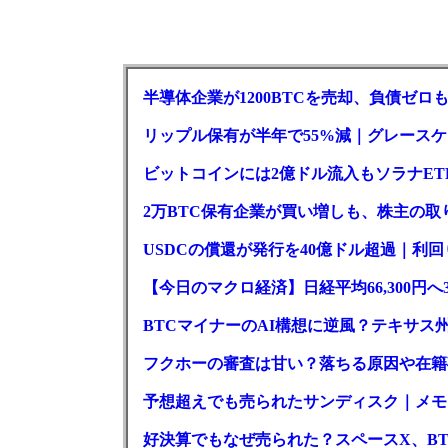
半導体企業が1200BTCを売却、負債ゼ
リップル保有が半年で55%減｜グレースケー
ビットコインには2億ドル流入もソラナET
2万BTC保有企業が買い増しも、株主の
USDCの償還が発行を40億ドル超過｜利
【今日のマクロ経済】日経平均66,300円へ
BTCマイナーのAI構想に逆風？テキサス
フクホーの審査は甘い？落ちる原因や在籍
予想超えでも売られたサンディスク｜メモリ
好決算でもなぜ売られた？スペースX、BT