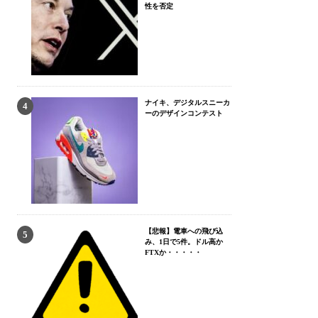
性を否定
ナイキ、デジタルスニーカ
ーのデザインコンテスト
【悲報】電車への飛び込
み、1日で5件。ドル高か
FTXか・・・・・