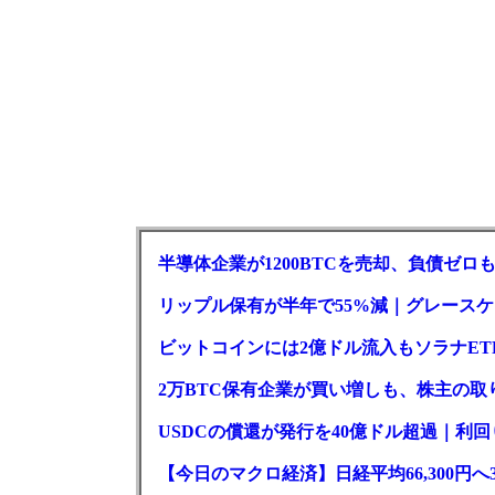
半導体企業が1200BTCを売却、負債ゼ
リップル保有が半年で55%減｜グレースケー
ビットコインには2億ドル流入もソラナET
2万BTC保有企業が買い増しも、株主の
USDCの償還が発行を40億ドル超過｜利
【今日のマクロ経済】日経平均66,300円へ