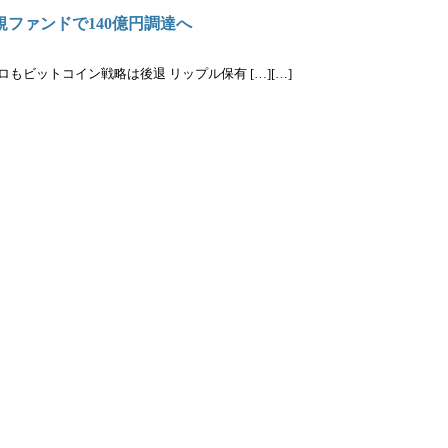
e、新規ファンドで140億円調達へ
ロもビットコイン戦略は後退 リップル保有 […][…]