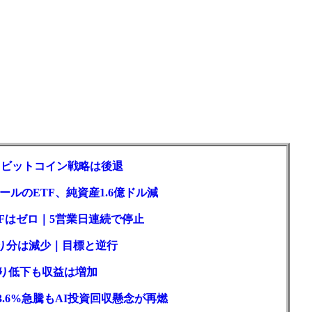
ロもビットコイン戦略は後退
ルのETF、純資産1.6億ドル減
Fはゼロ｜5営業日連続で停止
取り分は減少｜目標と逆行
回り低下も収益は増加
3.6%急騰もAI投資回収懸念が再燃