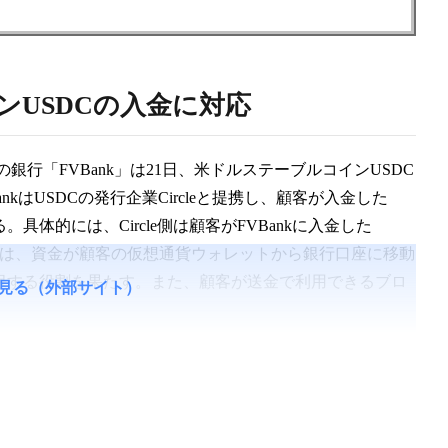
ンUSDCの入金に対応
行「FVBank」は21日、米ドルステーブルコインUSDC
kはUSDCの発行企業Circleと提携し、顧客が入金した
具体的には、Circle側は顧客がFVBankに入金した
kの方は、資金が顧客の仮想通貨ウォレットから銀行口座に移動
確保する役割を果たす。また、顧客が送金で利用できるブロ
見る（外部サイト）