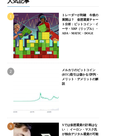
人気記事
トレーダーが利確 今後の
展開は？ 仮想通貨チャー
ト分析：ビットコイン・イ
ーサ・XRP（リップル）・
ADA・MATIC・DOGE
メルカリのビットコイン
(BTC)取引は儲かる?評判・
メリット・デメリットの解
説
Xでは仮想通貨の計画はな
い ： イーロン・マスク氏
が独自デジタル通貨の可能