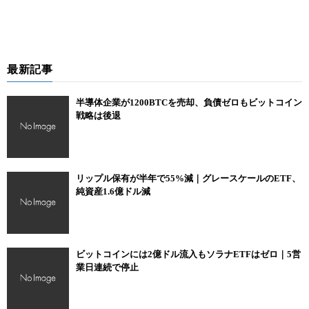
最新記事
半導体企業が1200BTCを売却、負債ゼロもビットコイン
戦略は後退
リップル保有が半年で55%減｜グレースケールのETF、
純資産1.6億ドル減
ビットコインには2億ドル流入もソラナETFはゼロ｜5営
業日連続で停止