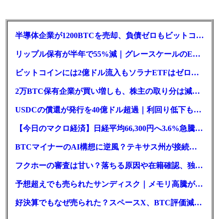
半導体企業が1200BTCを売却、負債ゼロもビットコイン戦略は後退
リップル保有が半年で55%減｜グレースケールのETF、純資産1.6億ドル減
ビットコインには2億ドル流入もソラナETFはゼロ｜5営業日連続で停止
2万BTC保有企業が買い増しも、株主の取り分は減少｜目標と逆行
USDCの償還が発行を40億ドル超過｜利回り低下も収益は増加
【今日のマクロ経済】日経平均66,300円へ3.6%急騰もAI投資回収懸念が再燃
BTCマイナーのAI構想に逆風？テキサス州が接続審査を厳格化
フクホーの審査は甘い？落ちる原因や在籍確認、独自の方式を徹底解説
予想超えでも売られたサンディスク｜メモリ高騰がDePINにも波及か
好決算でもなぜ売られた？スペースX、BTC評価減と9億株の解禁