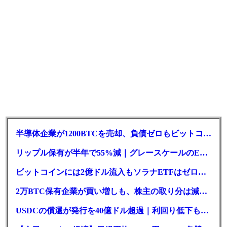
半導体企業が1200BTCを売却、負債ゼロもビットコイン戦略は後退
リップル保有が半年で55%減｜グレースケールのETF、純資産1.6億ドル減
ビットコインには2億ドル流入もソラナETFはゼロ｜5営業日連続で停止
2万BTC保有企業が買い増しも、株主の取り分は減少｜目標と逆行
USDCの償還が発行を40億ドル超過｜利回り低下も収益は増加