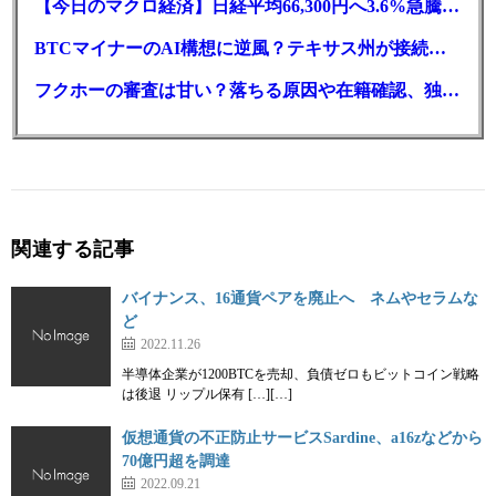
【今日のマクロ経済】日経平均66,300円へ3.6%急騰もAI投資回収懸念が再燃
BTCマイナーのAI構想に逆風？テキサス州が接続審査を厳格化
フクホーの審査は甘い？落ちる原因や在籍確認、独自の方式を徹底解説
関連する記事
バイナンス、16通貨ペアを廃止へ ネムやセラムな
ど
2022.11.26
半導体企業が1200BTCを売却、負債ゼロもビットコイン戦略
は後退 リップル保有 […][…]
仮想通貨の不正防止サービスSardine、a16zなどから
70億円超を調達
2022.09.21