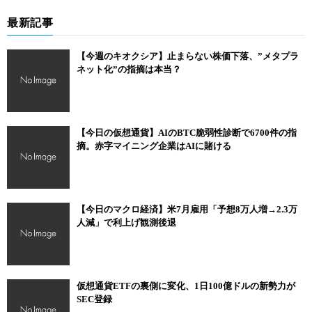
最新記事
【今週のキオクシア】止まらない株価下落、”メタプラ
ネット化”の指摘は本当？
【今日の仮想通貨】AIのBTC脆弱性診断で6700件の指
摘。赤字マイニング企業はAIに賭ける
【今日のマクロ経済】米7月雇用「予想8万人増→2.3万
人減」で利上げ観測後退
仮想通貨ETFの裏側に変化、1日100億ドルの新勢力が
SEC登録