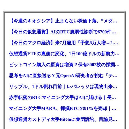
【今週のキオクシア】止まらない株価下落、”メタプラネット化”の指摘は本当？
【今日の仮想通貨】AIのBTC脆弱性診断で6700件の指摘。赤字マイニング企業はAIに賭ける
【今日のマクロ経済】米7月雇用「予想8万人増→2.3万人減」で利上げ観測後退
仮想通貨ETFの裏側に変化、1日100億ドルの新勢力がSEC登録
ビットコイン購入の原資は増資？保有8002枚の採掘企業の実態とは
思考をAIに直接送る？元OpenAI研究者が挑む「テレパシー」開発とは
リップル、1ドル割れ目前｜レバレッジは現物出来高の6倍超
赤字転落のBTCマイニング大手はAIに賭ける｜長期負債17.8億ドル
マイニング大手MARA、採掘BTCの91%を売却｜純損失6億ドル
仮想通貨カストディ大手BitGoに集団訴訟、目論見書が争点に