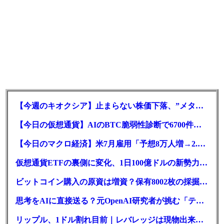
【今週のキオクシア】止まらない株価下落、”メタプラネット化”の指摘は本当？
【今日の仮想通貨】AIのBTC脆弱性診断で6700件の指摘。赤字マイニング企業はAIに賭ける
【今日のマクロ経済】米7月雇用「予想8万人増→2.3万人減」で利上げ観測後退
仮想通貨ETFの裏側に変化、1日100億ドルの新勢力がSEC登録
ビットコイン購入の原資は増資？保有8002枚の採掘企業の実態とは
思考をAIに直接送る？元OpenAI研究者が挑む「テレパシー」開発とは
リップル、1ドル割れ目前｜レバレッジは現物出来高の6倍超