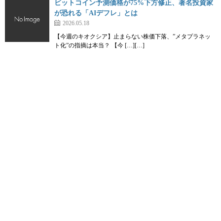
ビットコイン予測価格が75%下方修正、著名投資家
が恐れる「AIデフレ」とは
2026.05.18
【今週のキオクシア】止まらない株価下落、”メタプラネッ
ト化”の指摘は本当？ 【今 […][…]