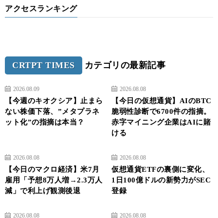
アクセスランキング
CRTPT TIMES
カテゴリの最新記事
2026.08.09
2026.08.08
【今週のキオクシア】止まら
【今日の仮想通貨】AIのBTC
ない株価下落、”メタプラネ
脆弱性診断で6700件の指摘。
ット化”の指摘は本当？
赤字マイニング企業はAIに賭
ける
2026.08.08
2026.08.08
【今日のマクロ経済】米7月
仮想通貨ETFの裏側に変化、
雇用「予想8万人増→2.3万人
1日100億ドルの新勢力がSEC
減」で利上げ観測後退
登録
2026.08.08
2026.08.08