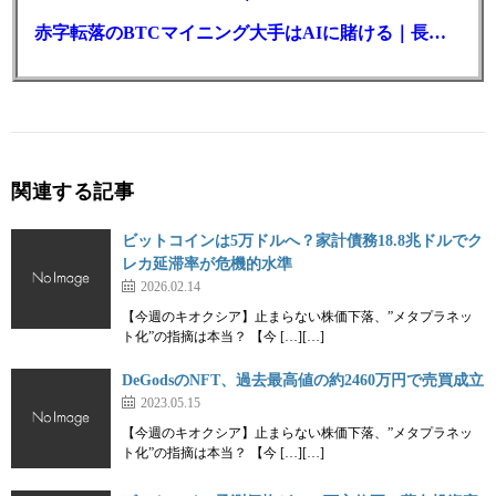
赤字転落のBTCマイニング大手はAIに賭ける｜長期負債17.8億ドル
関連する記事
ビットコインは5万ドルへ？家計債務18.8兆ドルでク
レカ延滞率が危機的水準
2026.02.14
【今週のキオクシア】止まらない株価下落、”メタプラネッ
ト化”の指摘は本当？ 【今 […][…]
DeGodsのNFT、過去最高値の約2460万円で売買成立
2023.05.15
【今週のキオクシア】止まらない株価下落、”メタプラネッ
ト化”の指摘は本当？ 【今 […][…]