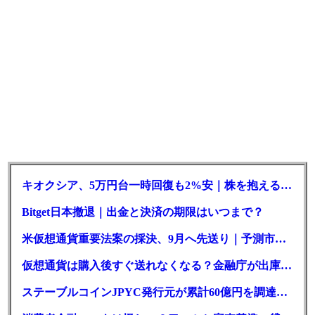
キオクシア、5万円台一時回復も2%安｜株を抱える東芝は純利益30倍
Bitget日本撤退｜出金と決済の期限はいつまで？
米仮想通貨重要法案の採決、9月へ先送り｜予測市場の成立確率は14%に
仮想通貨は購入後すぐ送れなくなる？金融庁が出庫制限を要請
ステーブルコインJPYC発行元が累計60億円を調達、物流大手も出資参画