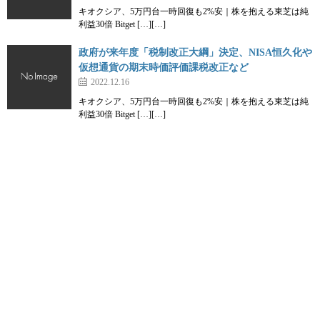
キオクシア、5万円台一時回復も2%安｜株を抱える東芝は純
利益30倍 Bitget […][…]
政府が来年度「税制改正大綱」決定、NISA恒久化や
仮想通貨の期末時価評価課税改正など
2022.12.16
キオクシア、5万円台一時回復も2%安｜株を抱える東芝は純
利益30倍 Bitget […][…]