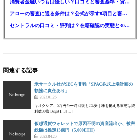
消費者金融いつもは怪しい？口コミと審査基準・貸付条件を調査
アローの審査に通る条件は？公式が示す8項目と審査時間
セントラルの口コミ・評判は？在籍確認の実態と30日金利0円の落とし穴
関連する記事
米サークル社がSECを非難「SPAC株式上場計画の
頓挫に責任あり」
2023.01.26
キオクシア、5万円台一時回復も2%安｜株を抱える東芝は純
利益30倍 Bitget […][…]
仮想通貨ウォレットで原因不明の資産流出か、被害
総額は推定13億円（5,000ETH）
2023.04.20