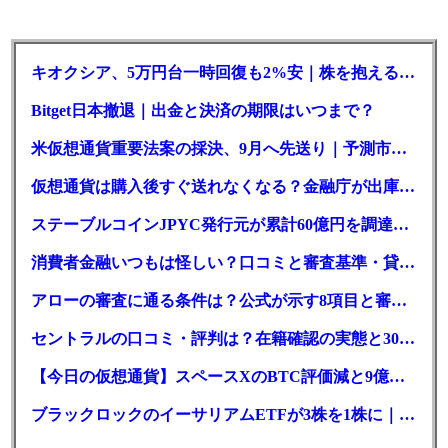
キオクシア、5万円台一時回復も2%安｜株を抱える東芝は純利益30倍
Bitget日本撤退｜出金と決済の期限はいつまで？
米仮想通貨重要法案の採決、9月へ先送り｜予測市場の成立確率は14%に
仮想通貨は購入後すぐ送れなくなる？金融庁が出庫制限を要請
ステーブルコインJPYC発行元が累計60億円を調達、物流大手も出資参画
消費者金融いつもは怪しい？口コミと審査基準・貸付条件を調査
アローの審査に通る条件は？公式が示す8項目と審査時間
セントラルの口コミ・評判は？在籍確認の実態と30日金利0円の落とし穴
【今日の仮想通貨】スペースXのBTC評価減と9億株の解禁。208億円相当のBTCが盗難
ブラックロックのイーサリアムETFが3株を1株に｜年初来37%安