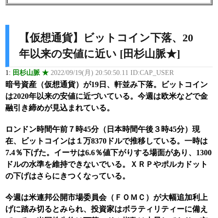
【仮想通貨】ビットコイン下落、20
年以来の安値に近い [田杉山脈★]
1:
田杉山脈 ★
2022/09/19(月) 20:50:50.11 ID:CAP_USER
暗号資産（仮想通貨）が19日、軒並み下落。ビットコイン
は2020年以来の安値に近づいている。今週は欧米などで金
融引き締めが見込まれている。
ロンドン時間午前７時45分（日本時間午後３時45分）現
在、ビットコインは１万8370ドルで推移している。一時は
7.4％下げた。イーサは6.6％値下がりする場面があり、1300
ドルの水準を維持できないでいる。ＸＲＰやポルカドット
の下げはさらにきつくなっている。
今週は米連邦公開市場委員会（ＦＯＭＣ）が大幅追加利上
げに踏み切るとみられ、投資家はボラティリティーに備え