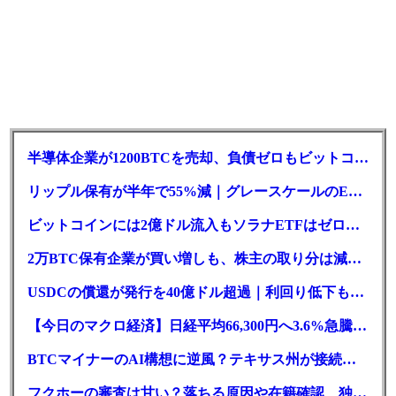
半導体企業が1200BTCを売却、負債ゼロもビットコイン戦略は後退
リップル保有が半年で55%減｜グレースケールのETF、純資産1.6億ドル減
ビットコインには2億ドル流入もソラナETFはゼロ｜5営業日連続で停止
2万BTC保有企業が買い増しも、株主の取り分は減少｜目標と逆行
USDCの償還が発行を40億ドル超過｜利回り低下も収益は増加
【今日のマクロ経済】日経平均66,300円へ3.6%急騰もAI投資回収懸念が再燃
BTCマイナーのAI構想に逆風？テキサス州が接続審査を厳格化
フクホーの審査は甘い？落ちる原因や在籍確認、独自の方式を徹底解説