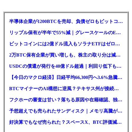
半導体企業が1200BTCを売却、負債ゼロもビットコイン戦略は後退
リップル保有が半年で55%減｜グレースケールのETF、純資産1.6億ドル減
ビットコインには2億ドル流入もソラナETFはゼロ｜5営業日連続で停止
2万BTC保有企業が買い増しも、株主の取り分は減少｜目標と逆行
USDCの償還が発行を40億ドル超過｜利回り低下も収益は増加
【今日のマクロ経済】日経平均66,300円へ3.6%急騰もAI投資回収懸念が再燃
BTCマイナーのAI構想に逆風？テキサス州が接続審査を厳格化
フクホーの審査は甘い？落ちる原因や在籍確認、独自の方式を徹底解説
予想超えでも売られたサンディスク｜メモリ高騰がDePINにも波及か
好決算でもなぜ売られた？スペースX、BTC評価減と9億株の解禁