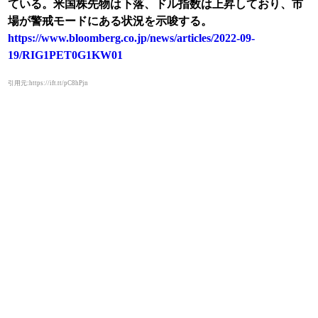
ている。米国株先物は下落、ドル指数は上昇しており、市
場が警戒モードにある状況を示唆する。
https://www.bloomberg.co.jp/news/articles/2022-09-
19/RIG1PET0G1KW01
引用元:https://ift.tt/pC8hPjn