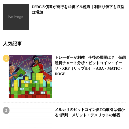
USDCの償還が発行を40億ドル超過｜利回り低下も収益
は増加
人気記事
トレーダーが利確 今後の展開は？ 仮想
通貨チャート分析：ビットコイン・イー
サ・XRP（リップル）・ADA・MATIC・
DOGE
メルカリのビットコイン(BTC)取引は儲か
る?評判・メリット・デメリットの解説