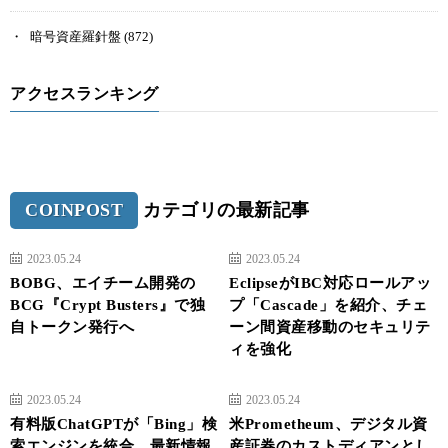
暗号資産羅針盤
(872)
アクセスランキング
COINPOST
カテゴリの最新記事
2023.05.24
2023.05.24
BOBG、エイチーム開発の
EclipseがIBC対応ロールアッ
BCG『Crypt Busters』で独
プ「Cascade」を紹介、チェ
自トークン発行へ
ーン間資産移動のセキュリテ
ィを強化
2023.05.24
2023.05.24
有料版ChatGPTが「Bing」検
米Prometheum、デジタル資
索エンジンを統合、最新情報
産証券のカストディアンとし