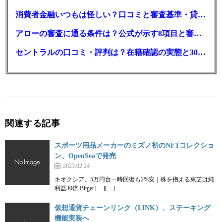
消費者金融いつもは怪しい？口コミと審査基準・貸付条件を調査
アローの審査に通る条件は？公式が示す8項目と審査時間
セントラルの口コミ・評判は？在籍確認の実態と30日金利0円の落とし穴
関連する記事
スポーツ用品メーカーのミズノ初のNFTコレクショ
ン、OpenSeaで発売
2023.02.24
キオクシア、5万円台一時回復も2%安｜株を抱える東芝は純
利益30倍 Bitget […][…]
仮想通貨チェーンリンク（LINK）、ステーキング
機能実装へ