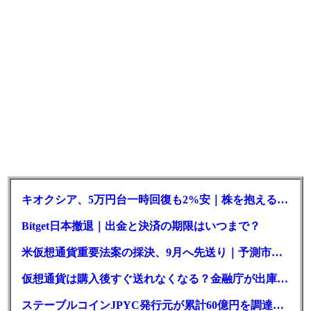
キオクシア、5万円台一時回復も2%安｜株を抱える東芝は純利益30倍
Bitget日本撤退｜出金と決済の期限はいつまで？
米仮想通貨重要法案の採決、9月へ先送り｜予測市場の成立確率は14%に
仮想通貨は購入後すぐ送れなくなる？金融庁が出庫制限を要請
ステーブルコインJPYC発行元が累計60億円を調達、物流大手も出資参画