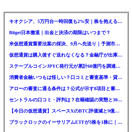
キオクシア、5万円台一時回復も2%安｜株を抱える東芝は純利益30倍
Bitget日本撤退｜出金と決済の期限はいつまで？
米仮想通貨重要法案の採決、9月へ先送り｜予測市場の成立確率は14%に
仮想通貨は購入後すぐ送れなくなる？金融庁が出庫制限を要請
ステーブルコインJPYC発行元が累計60億円を調達、物流大手も出資参画
消費者金融いつもは怪しい？口コミと審査基準・貸付条件を調査
アローの審査に通る条件は？公式が示す8項目と審査時間
セントラルの口コミ・評判は？在籍確認の実態と30日金利0円の落とし穴
【今日の仮想通貨】スペースXのBTC評価減と9億株の解禁。208億円相当のBTCが盗難
ブラックロックのイーサリアムETFが3株を1株に｜年初来37%安