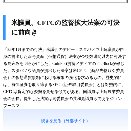
米議員、CFTCの監督拡大法案の可決
に前向き
「23年1月までの可決」米議会のデビー・スタバノウ上院議員が自
身の提出した暗号資産（仮想通貨）法案が今後数週間以内に可決す
る見込みを明らかにした。CoinPost提携メディアのTheBlockが報じ
た。スタバノウ議員が提出した法案は米CFTC（商品先物取引委員
会）の仮想通貨規制における権限の強化を求めるもの。歴史的に
は、有価証券を取り締まるSEC（証券取引委員会）とは対照的に、
CFTCは肯定的な姿勢を見せる傾向がある。同議員は上院農業委員
会の会長。提出した法案は同委員会の共和党議員らであるジョン・
ブーズマ…
続きを見る（外部サイト）