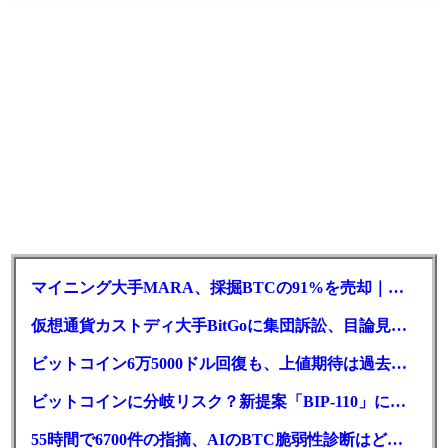
マイニング大手MARA、採掘BTCの91%を売却｜純損失6億ドル
仮想通貨カストディ大手BitGoに集団訴訟、目論見書が争点に
ビットコイン6万5000ドル回復も、上値期待は過去最低の23%
ビットコインに分岐リスク？新提案「BIP-110」に期限迫る
55時間で6700件の指摘、AIのBTC脆弱性診断はどこまで本物か