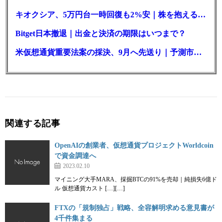
キオクシア、5万円台一時回復も2%安｜株を抱える東芝は純利益30倍
Bitget日本撤退｜出金と決済の期限はいつまで？
米仮想通貨重要法案の採決、9月へ先送り｜予測市場の成立確率は14%に
関連する記事
OpenAIの創業者、仮想通貨プロジェクトWorldcoin
で資金調達へ
2023.02.10
マイニング大手MARA、採掘BTCの91%を売却｜純損失6億ド
ル 仮想通貨カスト […][…]
FTXの「規制独占」戦略、全容解明求める意見書が
4千件集まる