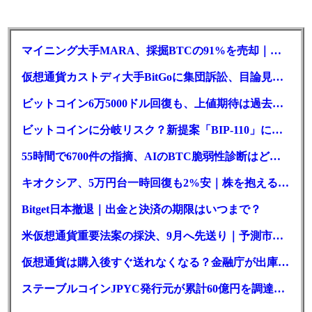
マイニング大手MARA、採掘BTCの91%を売却｜純損失6億ドル
仮想通貨カストディ大手BitGoに集団訴訟、目論見書が争点に
ビットコイン6万5000ドル回復も、上値期待は過去最低の23%
ビットコインに分岐リスク？新提案「BIP-110」に期限迫る
55時間で6700件の指摘、AIのBTC脆弱性診断はどこまで本物か
キオクシア、5万円台一時回復も2%安｜株を抱える東芝は純利益30倍
Bitget日本撤退｜出金と決済の期限はいつまで？
米仮想通貨重要法案の採決、9月へ先送り｜予測市場の成立確率は14%に
仮想通貨は購入後すぐ送れなくなる？金融庁が出庫制限を要請
ステーブルコインJPYC発行元が累計60億円を調達、物流大手も出資参画