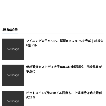
最新記事
マイニング大手MARA、採掘BTCの91%を売却｜純損失
6億ドル
仮想通貨カストディ大手BitGoに集団訴訟、目論見書が
争点に
ビットコイン6万5000ドル回復も、上値期待は過去最低
の23%