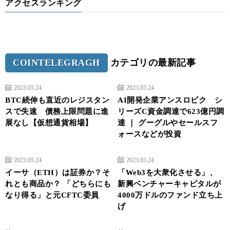
アクセスランキング
COINTELEGRAGH
カテゴリの最新記事
2023.05.24
2023.05.24
BTC続伸も直近のレジスタン
AI開発企業アンスロピク シ
スで失速 債務上限問題に進
リーズC資金調達で623億円調
展なし【仮想通貨相場】
達 ｜ グーグルやセールスフ
ォースなどが投資
2023.05.24
2023.05.24
イーサ（ETH）は証券か？そ
「Web3を大衆化させる」、
れとも商品か？ 「どちらにも
新興ベンチャーキャピタルが
なり得る」と元CFTC委員
4000万ドルのファンド立ち上
げ