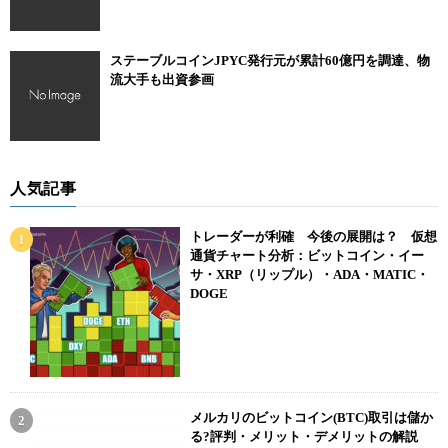
ステーブルコインJPYC発行元が累計60億円を調達、物
流大手も出資参画
人気記事
トレーダーが利確 今後の展開は？ 仮想
通貨チャート分析：ビットコイン・イー
サ・XRP（リップル）・ADA・MATIC・
DOGE
メルカリのビットコイン(BTC)取引は儲か
る?評判・メリット・デメリットの解説