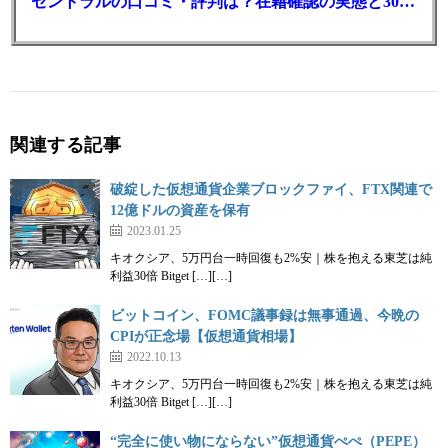
セントラルの口コミ・評判は？在籍確認の実態と30日金利0円の落とし穴
関連する記事
破綻した仮想通貨企業ブロックファイ、FTX関連で
12億ドルの資産を保有
2023.01.25
キオクシア、5万円台一時回復も2%安｜株を抱える東芝は純
利益30倍 Bitget […][…]
ビットコイン、FOMC議事録は無事通過、今晩の
CPIが正念場【仮想通貨相場】
2022.10.13
キオクシア、5万円台一時回復も2%安｜株を抱える東芝は純
利益30倍 Bitget […][…]
“完全に使い物にならない”仮想通貨ぺぺ（PEPE）