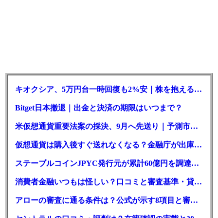
キオクシア、5万円台一時回復も2%安｜株を抱える東芝は純利益30倍
Bitget日本撤退｜出金と決済の期限はいつまで？
米仮想通貨重要法案の採決、9月へ先送り｜予測市場の成立確率は14%に
仮想通貨は購入後すぐ送れなくなる？金融庁が出庫制限を要請
ステーブルコインJPYC発行元が累計60億円を調達、物流大手も出資参画
消費者金融いつもは怪しい？口コミと審査基準・貸付条件を調査
アローの審査に通る条件は？公式が示す8項目と審査時間