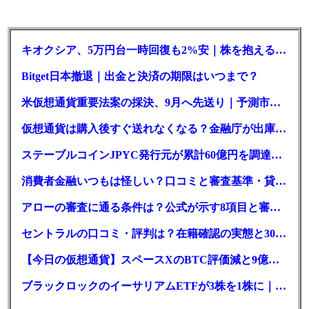
キオクシア、5万円台一時回復も2%安｜株を抱える東芝は純利益30倍
Bitget日本撤退｜出金と決済の期限はいつまで？
米仮想通貨重要法案の採決、9月へ先送り｜予測市場の成立確率は14%に
仮想通貨は購入後すぐ送れなくなる？金融庁が出庫制限を要請
ステーブルコインJPYC発行元が累計60億円を調達、物流大手も出資参画
消費者金融いつもは怪しい？口コミと審査基準・貸付条件を調査
アローの審査に通る条件は？公式が示す8項目と審査時間
セントラルの口コミ・評判は？在籍確認の実態と30日金利0円の落とし穴
【今日の仮想通貨】スペースXのBTC評価減と9億株の解禁。208億円相当のBTCが盗難
ブラックロックのイーサリアムETFが3株を1株に｜年初来37%安