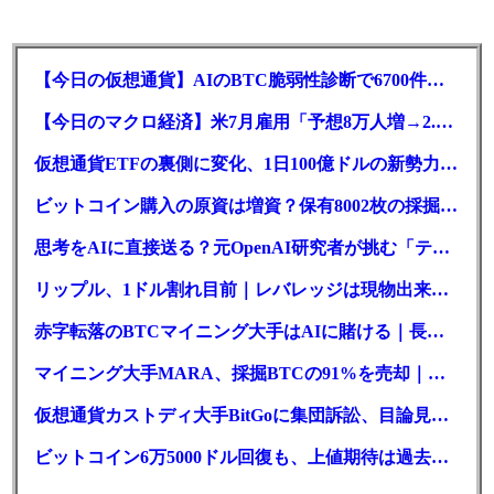
【今日の仮想通貨】AIのBTC脆弱性診断で6700件の指摘。赤字マイニング企業はAIに賭ける
【今日のマクロ経済】米7月雇用「予想8万人増→2.3万人減」で利上げ観測後退
仮想通貨ETFの裏側に変化、1日100億ドルの新勢力がSEC登録
ビットコイン購入の原資は増資？保有8002枚の採掘企業の実態とは
思考をAIに直接送る？元OpenAI研究者が挑む「テレパシー」開発とは
リップル、1ドル割れ目前｜レバレッジは現物出来高の6倍超
赤字転落のBTCマイニング大手はAIに賭ける｜長期負債17.8億ドル
マイニング大手MARA、採掘BTCの91%を売却｜純損失6億ドル
仮想通貨カストディ大手BitGoに集団訴訟、目論見書が争点に
ビットコイン6万5000ドル回復も、上値期待は過去最低の23%