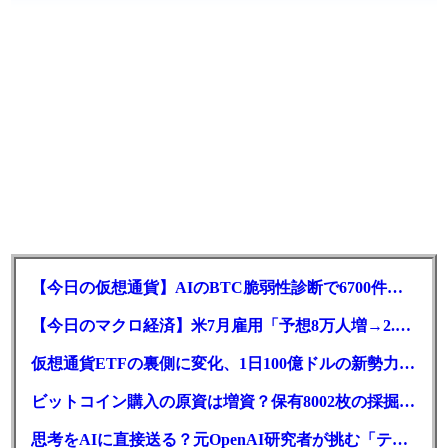
【今日の仮想通貨】AIのBTC脆弱性診断で6700件の指摘。赤字マイニング企業はAIに賭ける
【今日のマクロ経済】米7月雇用「予想8万人増→2.3万人減」で利上げ観測後退
仮想通貨ETFの裏側に変化、1日100億ドルの新勢力がSEC登録
ビットコイン購入の原資は増資？保有8002枚の採掘企業の実態とは
思考をAIに直接送る？元OpenAI研究者が挑む「テレパシー」開発とは