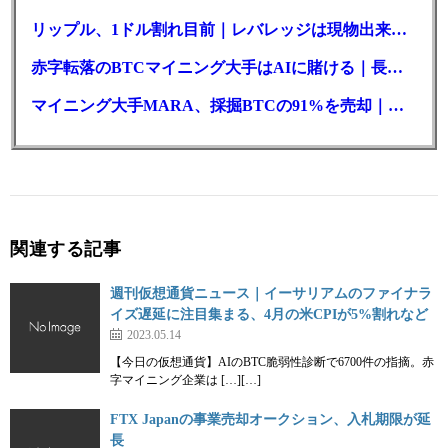
リップル、1ドル割れ目前｜レバレッジは現物出来高の6倍超
赤字転落のBTCマイニング大手はAIに賭ける｜長期負債17.8億ドル
マイニング大手MARA、採掘BTCの91%を売却｜純損失6億ドル
関連する記事
週刊仮想通貨ニュース｜イーサリアムのファイナラ
イズ遅延に注目集まる、4月の米CPIが5%割れなど
2023.05.14
【今日の仮想通貨】AIのBTC脆弱性診断で6700件の指摘。赤
字マイニング企業は […][…]
FTX Japanの事業売却オークション、入札期限が延
長