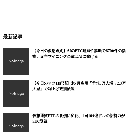
最新記事
【今日の仮想通貨】AIのBTC脆弱性診断で6700件の指
摘。赤字マイニング企業はAIに賭ける
【今日のマクロ経済】米7月雇用「予想8万人増→2.3万
人減」で利上げ観測後退
仮想通貨ETFの裏側に変化、1日100億ドルの新勢力が
SEC登録