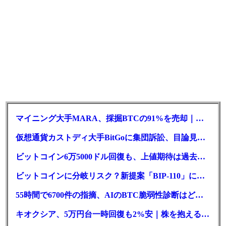
マイニング大手MARA、採掘BTCの91%を売却｜純損失6億ドル
仮想通貨カストディ大手BitGoに集団訴訟、目論見書が争点に
ビットコイン6万5000ドル回復も、上値期待は過去最低の23%
ビットコインに分岐リスク？新提案「BIP-110」に期限迫る
55時間で6700件の指摘、AIのBTC脆弱性診断はどこまで本物か
キオクシア、5万円台一時回復も2%安｜株を抱える東芝は純利益30倍