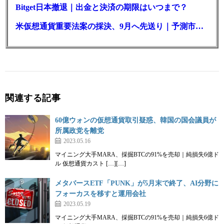
Bitget日本撤退｜出金と決済の期限はいつまで？
米仮想通貨重要法案の採決、9月へ先送り｜予測市場の成立確率は14%に
関連する記事
60億ウォンの仮想通貨取引疑惑、韓国の国会議員が
所属政党を離党
2023.05.16
マイニング大手MARA、採掘BTCの91%を売却｜純損失6億ド
ル 仮想通貨カスト […][…]
メタバースETF「PUNK」が5月末で終了、AI分野に
フォーカスを移すと運用会社
2023.05.19
マイニング大手MARA、採掘BTCの91%を売却｜純損失6億ド