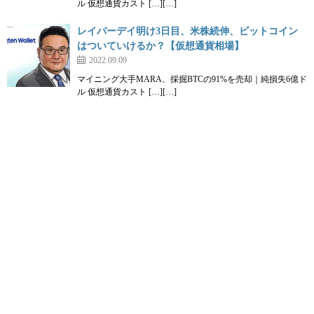
ル 仮想通貨カスト […][…]
レイバーデイ明け3日目、米株続伸、ビットコイン
はついていけるか？【仮想通貨相場】
2022.09.09
マイニング大手MARA、採掘BTCの91%を売却｜純損失6億ド
ル 仮想通貨カスト […][…]