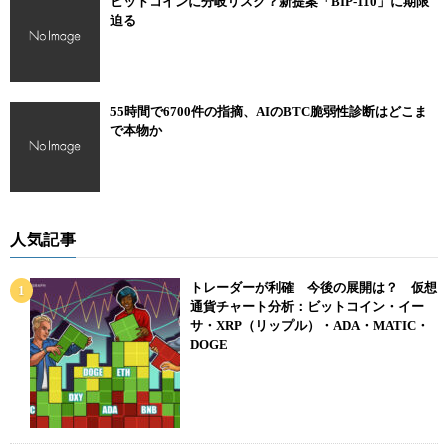
ビットコインに分岐リスク？新提案「BIP-110」に期限
迫る
55時間で6700件の指摘、AIのBTC脆弱性診断はどこま
で本物か
人気記事
トレーダーが利確 今後の展開は？ 仮想
通貨チャート分析：ビットコイン・イー
サ・XRP（リップル）・ADA・MATIC・
DOGE