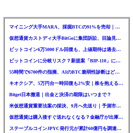
マイニング大手MARA、採掘BTCの91%を売却｜純損失6億ドル
仮想通貨カストディ大手BitGoに集団訴訟、目論見書が争点に
ビットコイン6万5000ドル回復も、上値期待は過去最低の23%
ビットコインに分岐リスク？新提案「BIP-110」に期限迫る
55時間で6700件の指摘、AIのBTC脆弱性診断はどこまで本物か
キオクシア、5万円台一時回復も2%安｜株を抱える東芝は純利益30倍
Bitget日本撤退｜出金と決済の期限はいつまで？
米仮想通貨重要法案の採決、9月へ先送り｜予測市場の成立確率は14%に
仮想通貨は購入後すぐ送れなくなる？金融庁が出庫制限を要請
ステーブルコインJPYC発行元が累計60億円を調達、物流大手も出資参画