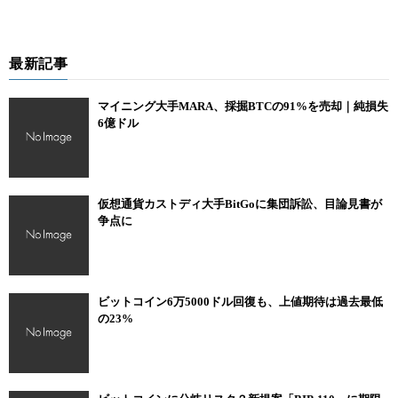
最新記事
マイニング大手MARA、採掘BTCの91%を売却｜純損失
6億ドル
仮想通貨カストディ大手BitGoに集団訴訟、目論見書が
争点に
ビットコイン6万5000ドル回復も、上値期待は過去最低
の23%