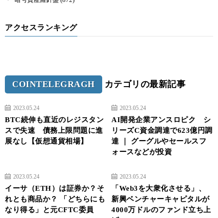
アクセスランキング
COINTELEGRAGH
カテゴリの最新記事
2023.05.24
2023.05.24
BTC続伸も直近のレジスタン
AI開発企業アンスロピク シ
スで失速 債務上限問題に進
リーズC資金調達で623億円調
展なし【仮想通貨相場】
達 ｜ グーグルやセールスフ
ォースなどが投資
2023.05.24
2023.05.24
イーサ（ETH）は証券か？そ
「Web3を大衆化させる」、
れとも商品か？ 「どちらにも
新興ベンチャーキャピタルが
なり得る」と元CFTC委員
4000万ドルのファンド立ち上