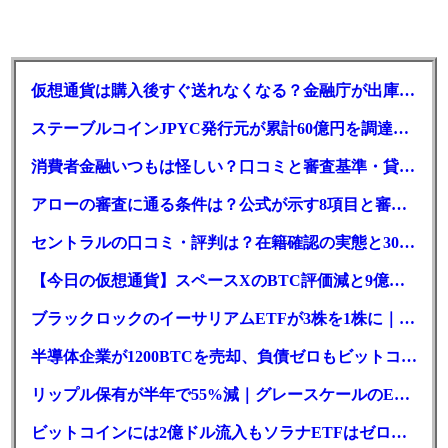
仮想通貨は購入後すぐ送れなくなる？金融庁が出庫制限を要請
ステーブルコインJPYC発行元が累計60億円を調達、物流大手も出資参画
消費者金融いつもは怪しい？口コミと審査基準・貸付条件を調査
アローの審査に通る条件は？公式が示す8項目と審査時間
セントラルの口コミ・評判は？在籍確認の実態と30日金利0円の落とし穴
【今日の仮想通貨】スペースXのBTC評価減と9億株の解禁。208億円相当のBTCが盗難
ブラックロックのイーサリアムETFが3株を1株に｜年初来37%安
半導体企業が1200BTCを売却、負債ゼロもビットコイン戦略は後退
リップル保有が半年で55%減｜グレースケールのETF、純資産1.6億ドル減
ビットコインには2億ドル流入もソラナETFはゼロ｜5営業日連続で停止