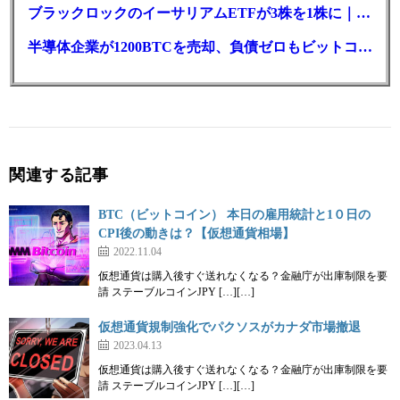
ブラックロックのイーサリアムETFが3株を1株に｜年初来37%安
半導体企業が1200BTCを売却、負債ゼロもビットコイン戦略は後退
関連する記事
BTC（ビットコイン） 本日の雇用統計と1０日の
CPI後の動きは？【仮想通貨相場】
2022.11.04
仮想通貨は購入後すぐ送れなくなる？金融庁が出庫制限を要
請 ステーブルコインJPY […][…]
仮想通貨規制強化でパクソスがカナダ市場撤退
2023.04.13
仮想通貨は購入後すぐ送れなくなる？金融庁が出庫制限を要
請 ステーブルコインJPY […][…]