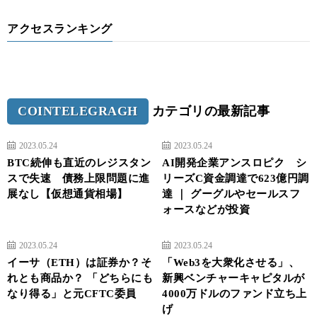
アクセスランキング
COINTELEGRAGH
カテゴリの最新記事
2023.05.24
2023.05.24
BTC続伸も直近のレジスタン
AI開発企業アンスロピク シ
スで失速 債務上限問題に進
リーズC資金調達で623億円調
展なし【仮想通貨相場】
達 ｜ グーグルやセールスフ
ォースなどが投資
2023.05.24
2023.05.24
イーサ（ETH）は証券か？そ
「Web3を大衆化させる」、
れとも商品か？ 「どちらにも
新興ベンチャーキャピタルが
なり得る」と元CFTC委員
4000万ドルのファンド立ち上
げ