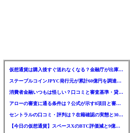
仮想通貨は購入後すぐ送れなくなる？金融庁が出庫制限を要請
ステーブルコインJPYC発行元が累計60億円を調達、物流大手も出資参画
消費者金融いつもは怪しい？口コミと審査基準・貸付条件を調査
アローの審査に通る条件は？公式が示す8項目と審査時間
セントラルの口コミ・評判は？在籍確認の実態と30日金利0円の落とし穴
【今日の仮想通貨】スペースXのBTC評価減と9億株の解禁。208億円相当のBTCが盗難