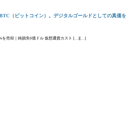
BTC（ビットコイン）。デジタルゴールドとしての真価を
%を売却｜純損失6億ドル 仮想通貨カスト […][…]