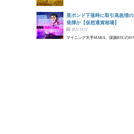
英ポンド下落時に取引高急増の
発揮か【仮想通貨相場】
2022.10.12
マイニング大手MARA、採掘BTCの91