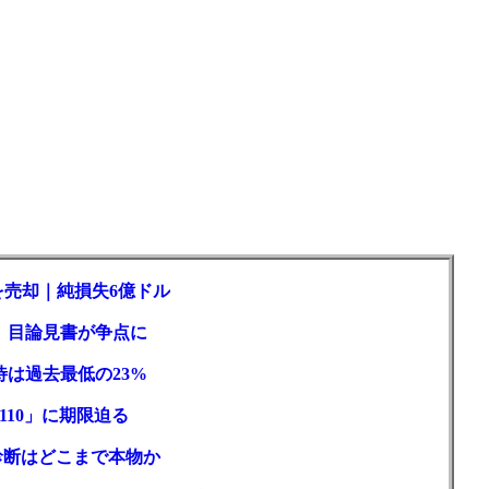
を売却｜純損失6億ドル
訟、目論見書が争点に
待は過去最低の23%
110」に期限迫る
性診断はどこまで本物か