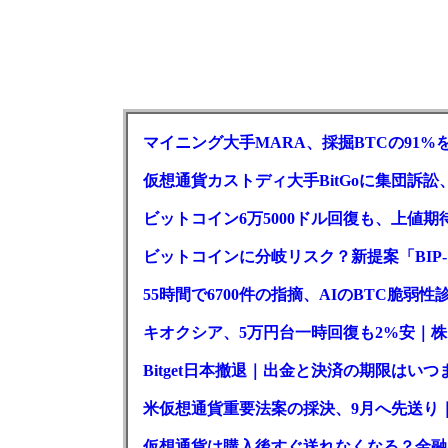
マイニング大手MARA、採掘BTCの91%
仮想通貨カストディ大手BitGoに集団訴
ビットコイン6万5000ドル回復も、上値期
ビットコインに分岐リスク？新提案「BIP-
55時間で6700件の指摘、AIのBTC脆弱
キオクシア、5万円台一時回復も2%安｜株
Bitget日本撤退｜出金と決済の期限はいつ
米仮想通貨重要法案の採決、9月へ先送り
仮想通貨は購入後すぐ送れなくなる？金融