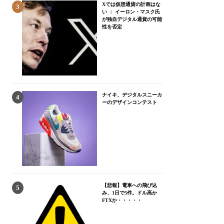
Xでは仮想通貨の計画はな
い ： イーロン・マスク氏
が独自デジタル通貨の可能
性を否定
ナイキ、デジタルスニーカ
ーのデザインコンテスト
【悲報】電車への飛び込
み、1日で5件。ドル高か
FTXか・・・・・