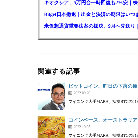
キオクシア、5万円台一時回復も2%安｜株
Bitget日本撤退｜出金と決済の期限はいつ
米仮想通貨重要法案の採決、9月へ先送り
関連する記事
ビットコイン、昨日の下落の原
2022.09.20
マイニング大手MARA、採掘BTCの91
コインベース、オーストラリア
2022.10.05
マイニング大手MARA、採掘BTCの91