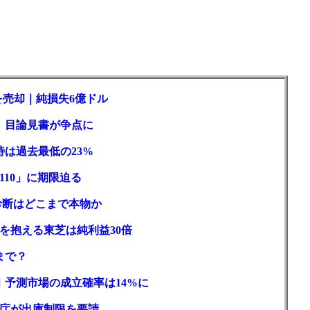
を売却｜純損失6億ドル
訟、目論見書が争点に
待は過去最低の23%
110」に期限迫る
性診断はどこまで本物か
を抱える東芝は純利益30倍
まで？
｜予測市場の成立確率は14%に
庁が出庫制限を要請