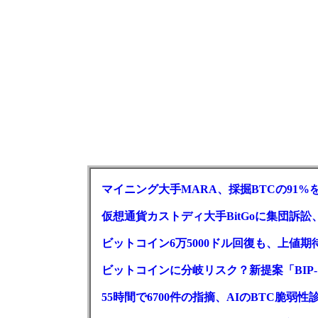
マイニング大手MARA、採掘BTCの91%
仮想通貨カストディ大手BitGoに集団訴
ビットコイン6万5000ドル回復も、上値期
ビットコインに分岐リスク？新提案「BIP-
55時間で6700件の指摘、AIのBTC脆弱