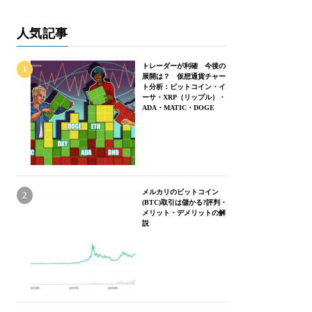
人気記事
トレーダーが利確 今後の
展開は？ 仮想通貨チャー
ト分析：ビットコイン・イ
ーサ・XRP（リップル）・
ADA・MATIC・DOGE
メルカリのビットコイン
(BTC)取引は儲かる?評判・
メリット・デメリットの解
説