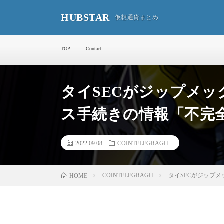
HUBSTAR
仮想通貨まとめ
TOP
Contact
タイSECがジップメ
ス手続きの情報「不完
2022.09.08
COINTELEGRAGH
COINTELEGRAGH
タイSECがジップ
HOME