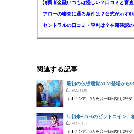
消費者金融いつもは怪しい？口コミと審査
アローの審査に通る条件は？公式が示す8
セントラルの口コミ・評判は？在籍確認の
関連する記事
最初の仮想通貨ATM登場から9
2022.11.01
キオクシア、5万円台一時回復も2%安｜株を
年初来+25%のビットコイン、
2023.01.17
キオクシア、5万円台一時回復も2%安｜株を