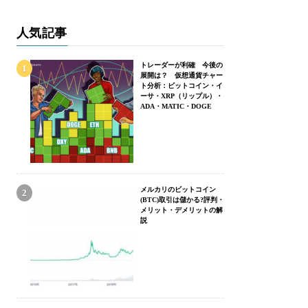
人気記事
トレーダーが利確 今後の
展開は？ 仮想通貨チャー
ト分析：ビットコイン・イ
ーサ・XRP（リップル）・
ADA・MATIC・DOGE
メルカリのビットコイン
(BTC)取引は儲かる?評判・
メリット・デメリットの解
説