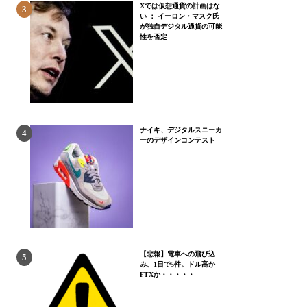
Xでは仮想通貨の計画はな
い ： イーロン・マスク氏
が独自デジタル通貨の可能
性を否定
ナイキ、デジタルスニーカ
ーのデザインコンテスト
【悲報】電車への飛び込
み、1日で5件。ドル高か
FTXか・・・・・