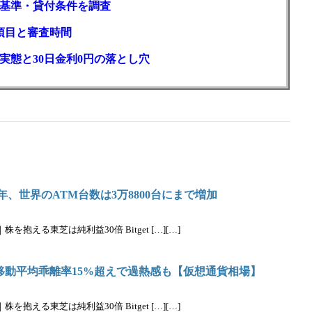
基準・貸付条件を調査
項目と審査時間
実態と30日金利0円の落とし穴
年、世界のATM台数は3万8800台にまで増加
抱える東芝は純利益30倍 Bitget […][…]
移動平均乖離率15%超えで過熱感も【仮想通貨相場】
抱える東芝は純利益30倍 Bitget […][…]