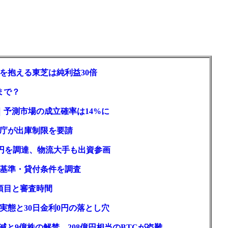
を抱える東芝は純利益30倍
まで？
｜予測市場の成立確率は14%に
庁が出庫制限を要請
億円を調達、物流大手も出資参画
基準・貸付条件を調査
項目と審査時間
実態と30日金利0円の落とし穴
と9億株の解禁。208億円相当のBTCが盗難