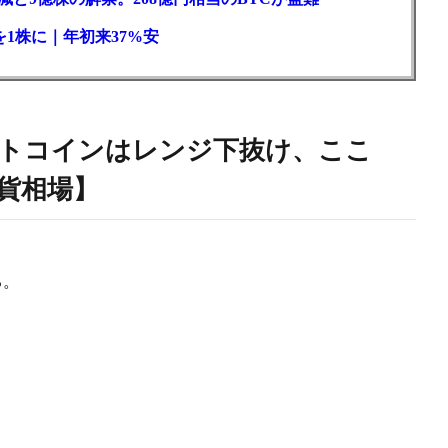
1株に｜年初来37%安
トコインはレンジ下抜け、ここ
貨相場】
る。