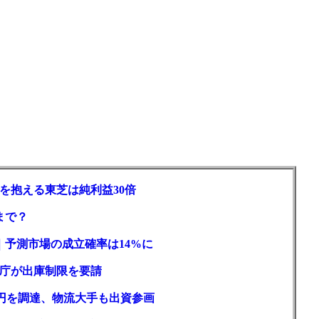
を抱える東芝は純利益30倍
まで？
｜予測市場の成立確率は14%に
庁が出庫制限を要請
億円を調達、物流大手も出資参画