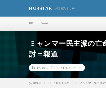
HUBSTAR
仮想通貨まとめ
TOP
Contact
ミャンマー民主派の亡
討＝報道
2022.09.07
COINTELEGRAGH
COINTELEGRAGH
ミャンマー民主派の
HOME