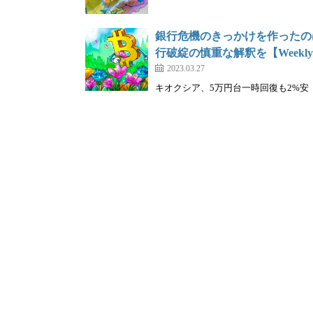
銀行危機のきっかけを作ったの
行破綻の慎重な解釈を【Weekly D
2023.03.27
キオクシア、5万円台一時回復も2%安｜株を