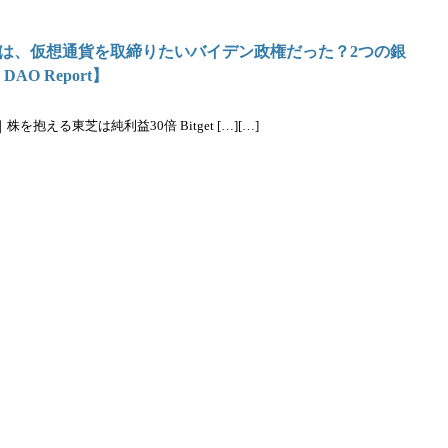
は、仮想通貨を取締りたいバイデン政権だった？2つの銀
AO Report】
抱える東芝は純利益30倍 Bitget […][…]