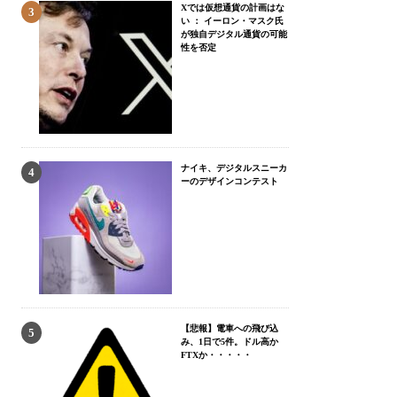
Xでは仮想通貨の計画はな
い ： イーロン・マスク氏
が独自デジタル通貨の可能
性を否定
ナイキ、デジタルスニーカ
ーのデザインコンテスト
【悲報】電車への飛び込
み、1日で5件。ドル高か
FTXか・・・・・