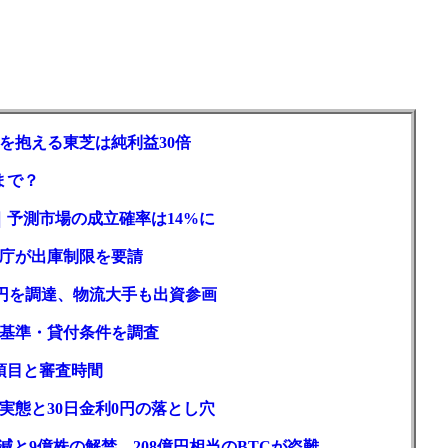
を抱える東芝は純利益30倍
まで？
｜予測市場の成立確率は14%に
庁が出庫制限を要請
億円を調達、物流大手も出資参画
基準・貸付条件を調査
項目と審査時間
実態と30日金利0円の落とし穴
と9億株の解禁。208億円相当のBTCが盗難