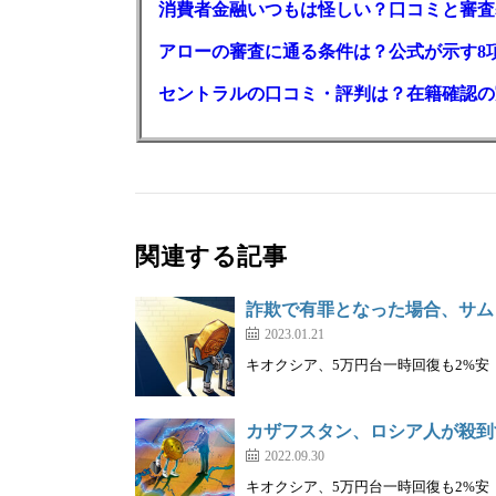
消費者金融いつもは怪しい？口コミと審査
アローの審査に通る条件は？公式が示す8
セントラルの口コミ・評判は？在籍確認の
関連する記事
詐欺で有罪となった場合、サム
2023.01.21
キオクシア、5万円台一時回復も2%安｜株を
カザフスタン、ロシア人が殺到
2022.09.30
キオクシア、5万円台一時回復も2%安｜株を