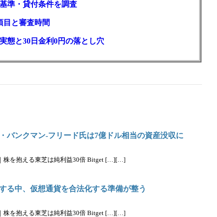
基準・貸付条件を調査
項目と審査時間
実態と30日金利0円の落とし穴
・バンクマン-フリード氏は7億ドル相当の資産没収に
抱える東芝は純利益30倍 Bitget […][…]
する中、仮想通貨を合法化する準備が整う
抱える東芝は純利益30倍 Bitget […][…]