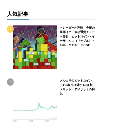
人気記事
トレーダーが利確 今後の
展開は？ 仮想通貨チャー
ト分析：ビットコイン・イ
ーサ・XRP（リップル）・
ADA・MATIC・DOGE
メルカリのビットコイン
(BTC)取引は儲かる?評判・
メリット・デメリットの解
説