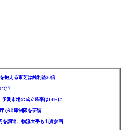
を抱える東芝は純利益30倍
まで？
｜予測市場の成立確率は14%に
庁が出庫制限を要請
億円を調達、物流大手も出資参画