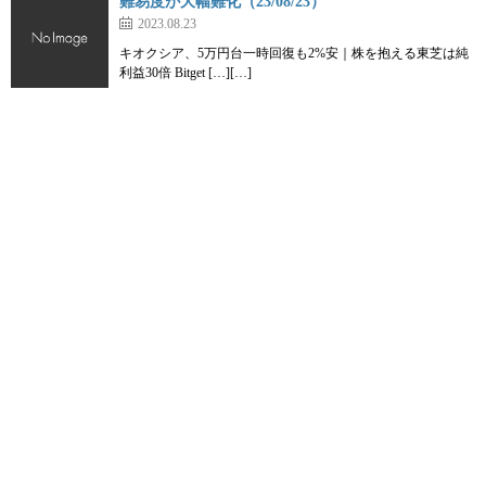
難易度が大幅難化（23/08/23）
2023.08.23
キオクシア、5万円台一時回復も2%安｜株を抱える東芝は純
利益30倍 Bitget […][…]