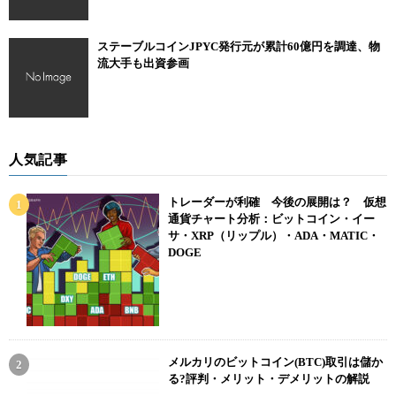
ステーブルコインJPYC発行元が累計60億円を調達、物
流大手も出資参画
人気記事
トレーダーが利確 今後の展開は？ 仮想
通貨チャート分析：ビットコイン・イー
サ・XRP（リップル）・ADA・MATIC・
DOGE
メルカリのビットコイン(BTC)取引は儲か
る?評判・メリット・デメリットの解説