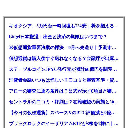
キオクシア、5万円台一時回復も2%安｜株を抱える東芝は純利益30倍
Bitget日本撤退｜出金と決済の期限はいつまで？
米仮想通貨重要法案の採決、9月へ先送り｜予測市場の成立確率は14%に
仮想通貨は購入後すぐ送れなくなる？金融庁が出庫制限を要請
ステーブルコインJPYC発行元が累計60億円を調達、物流大手も出資参画
消費者金融いつもは怪しい？口コミと審査基準・貸付条件を調査
アローの審査に通る条件は？公式が示す8項目と審査時間
セントラルの口コミ・評判は？在籍確認の実態と30日金利0円の落とし穴
【今日の仮想通貨】スペースXのBTC評価減と9億株の解禁。208億円相当のBTCが盗難
ブラックロックのイーサリアムETFが3株を1株に｜年初来37%安