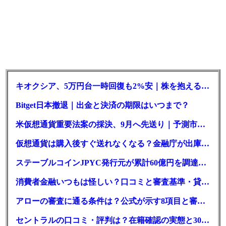
キオクシア、5万円台一時回復も2%安｜株を抱える東芝は純利益30倍
Bitget日本撤退｜出金と決済の期限はいつまで？
米仮想通貨重要法案の採決、9月へ先送り｜予測市場の成立確率は14%に
仮想通貨は購入後すぐ送れなくなる？金融庁が出庫制限を要請
ステーブルコインJPYC発行元が累計60億円を調達、物流大手も出資参画
消費者金融いつもは怪しい？口コミと審査基準・貸付条件を調査
アローの審査に通る条件は？公式が示す8項目と審査時間
セントラルの口コミ・評判は？在籍確認の実態と30日金利0円の落とし穴