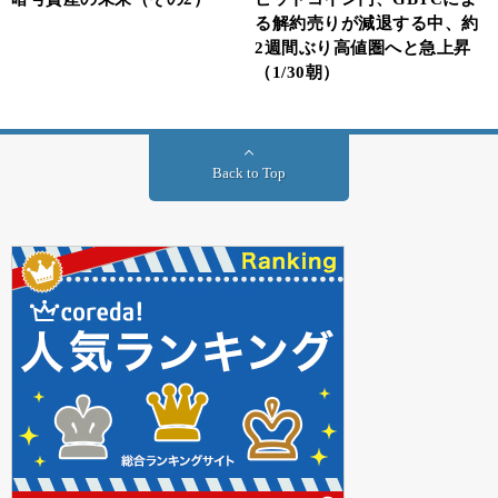
る解約売りが減退する中、約
2週間ぶり高値圏へと急上昇
（1/30朝）
Back to Top