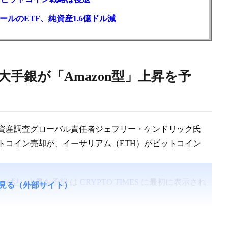
ルのETF、純資産1.6億ドル減
大手銀が「Amazon型」上昇を予
資産調査グローバル責任者ジェフリー・ケンドリック氏
トコイン売却が、イーサリアム（ETH）がビットコイン
zon型」上昇を予想
は
CRYPTO TIMES
に最初に表示され
見る（外部サイト）