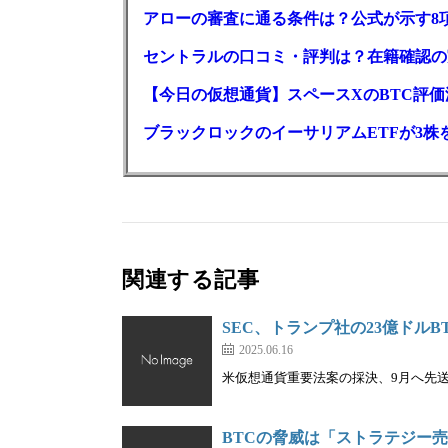
アローの審査に通る条件は？公式が示す8
セントラルの口コミ・評判は？在籍確認の
【今日の仮想通貨】スペースXのBTC評価減
ブラックロックのイーサリアムETFが3株を
関連する記事
SEC、トランプ社の23億ドル
2025.06.16
米仮想通貨重要法案の採決、9月へ先送り
BTCの脅威は「ストラテジー