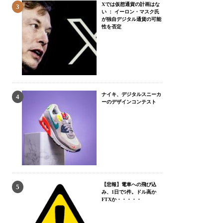
Xでは仮想通貨の計画はな
い ： イーロン・マスク氏
が独自デジタル通貨の可能
性を否定
ナイキ、デジタルスニーカ
ーのデザインコンテスト
【悲報】電車への飛び込
み、1日で5件。ドル高か
FTXか・・・・・