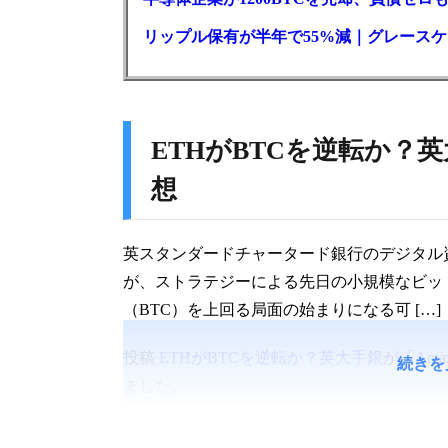
リップル保有が半年で55%減｜グレースケー
ETHがBTCを逆転か？英
想
英スタンダードチャータード銀行のデジタル
が、ストラテジーによる先日の小規模なビッ
（BTC）を上回る局面の始まりになる可 […]
投稿
ETHがBTCを逆転か？英大手銀が「Ama
続きを
ました。