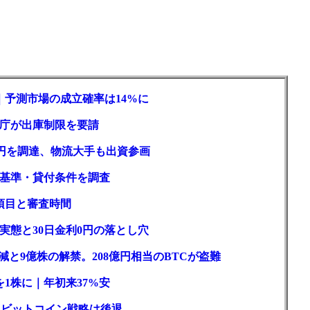
｜予測市場の成立確率は14%に
庁が出庫制限を要請
億円を調達、物流大手も出資参画
基準・貸付条件を調査
項目と審査時間
実態と30日金利0円の落とし穴
と9億株の解禁。208億円相当のBTCが盗難
1株に｜年初来37%安
ロもビットコイン戦略は後退