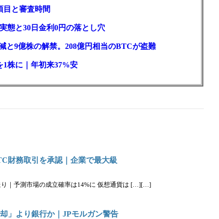
項目と審査時間
実態と30日金利0円の落とし穴
と9億株の解禁。208億円相当のBTCが盗難
1株に｜年初来37%安
BTC財務取引を承認｜企業で最大級
｜予測市場の成立確率は14%に 仮想通貨は […][…]
売却」より銀行か｜JPモルガン警告