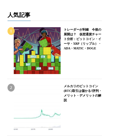
人気記事
トレーダーが利確 今後の
展開は？ 仮想通貨チャー
ト分析：ビットコイン・イ
ーサ・XRP（リップル）・
ADA・MATIC・DOGE
メルカリのビットコイン
(BTC)取引は儲かる?評判・
メリット・デメリットの解
説