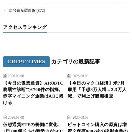
暗号資産羅針盤
(872)
アクセスランキング
CRTPT TIMES
カテゴリの最新記事
2026.08.08
2026.08.08
【今日の仮想通貨】AIのBTC
【今日のマクロ経済】米7月
脆弱性診断で6700件の指摘。
雇用「予想8万人増→2.3万人
赤字マイニング企業はAIに賭
減」で利上げ観測後退
ける
2026.08.08
2026.08.08
仮想通貨ETFの裏側に変化、
ビットコイン購入の原資は増
1日100億ドルの新勢力がSEC
資？保有8002枚の採掘企業の