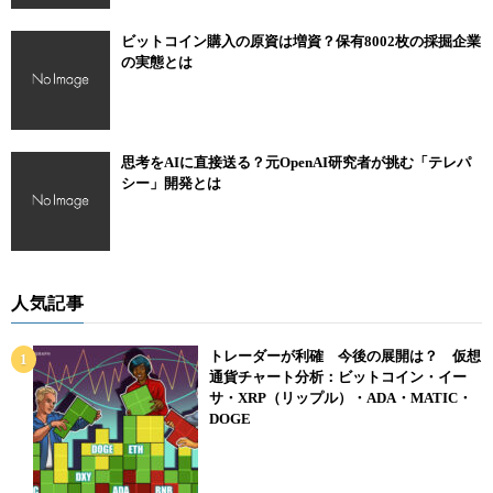
ビットコイン購入の原資は増資？保有8002枚の採掘企業
の実態とは
思考をAIに直接送る？元OpenAI研究者が挑む「テレパ
シー」開発とは
人気記事
トレーダーが利確 今後の展開は？ 仮想
通貨チャート分析：ビットコイン・イー
サ・XRP（リップル）・ADA・MATIC・
DOGE