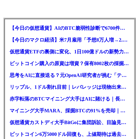
【今日の仮想通貨】AIのBTC脆弱性診断で6700件の指摘。赤字マイニング企業はAIに賭ける
【今日のマクロ経済】米7月雇用「予想8万人増→2.3万人減」で利上げ観測後退
仮想通貨ETFの裏側に変化、1日100億ドルの新勢力がSEC登録
ビットコイン購入の原資は増資？保有8002枚の採掘企業の実態とは
思考をAIに直接送る？元OpenAI研究者が挑む「テレパシー」開発とは
リップル、1ドル割れ目前｜レバレッジは現物出来高の6倍超
赤字転落のBTCマイニング大手はAIに賭ける｜長期負債17.8億ドル
マイニング大手MARA、採掘BTCの91%を売却｜純損失6億ドル
仮想通貨カストディ大手BitGoに集団訴訟、目論見書が争点に
ビットコイン6万5000ドル回復も、上値期待は過去最低の23%