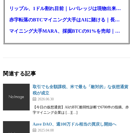
リップル、1ドル割れ目前｜レバレッジは現物出来高の6倍超
赤字転落のBTCマイニング大手はAIに賭ける｜長期負債17.8億ドル
マイニング大手MARA、採掘BTCの91%を売却｜純損失6億ドル
関連する記事
取引でも全額課税、米で最も「敵対的」な仮想通貨
税が成立
2026.06.30
【今日の仮想通貨】AIのBTC脆弱性診断で6700件の指摘。赤
字マイニング企業は […][…]
Aave DAO、週100万ドル相当の買戻し開始へ
2025.04.08