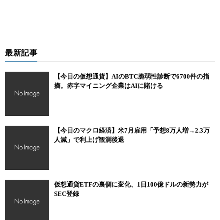
最新記事
【今日の仮想通貨】AIのBTC脆弱性診断で6700件の指
摘。赤字マイニング企業はAIに賭ける
【今日のマクロ経済】米7月雇用「予想8万人増→2.3万
人減」で利上げ観測後退
仮想通貨ETFの裏側に変化、1日100億ドルの新勢力が
SEC登録