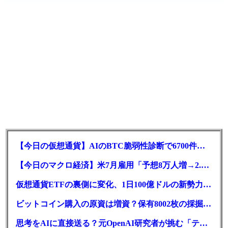
【今日の仮想通貨】AIのBTC脆弱性診断で6700件の指摘。赤字マイニング企業はAIに賭ける
【今日のマクロ経済】米7月雇用「予想8万人増→2.3万人減」で利上げ観測後退
仮想通貨ETFの裏側に変化、1日100億ドルの新勢力がSEC登録
ビットコイン購入の原資は増資？保有8002枚の採掘企業の実態とは
思考をAIに直接送る？元OpenAI研究者が挑む「テレパシー」開発とは