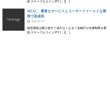
請 ステーブルコインJPY […][…]
MEXC、豊富なサービスとユーザーファーストな環
境で高成長
2025.07.17
仮想通貨は購入後すぐ送れなくなる？金融庁が出庫制限を要
請 ステーブルコインJPY […][…]