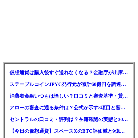
仮想通貨は購入後すぐ送れなくなる？金融庁が出庫制限を要請
ステーブルコインJPYC発行元が累計60億円を調達、物流大手も出資参画
消費者金融いつもは怪しい？口コミと審査基準・貸付条件を調査
アローの審査に通る条件は？公式が示す8項目と審査時間
セントラルの口コミ・評判は？在籍確認の実態と30日金利0円の落とし穴
【今日の仮想通貨】スペースXのBTC評価減と9億株の解禁。208億円相当のBTCが盗難