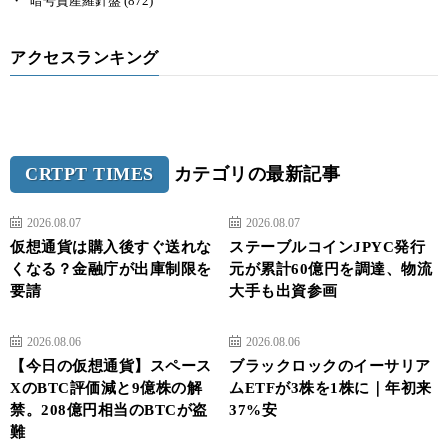
暗号資産羅針盤
(872)
アクセスランキング
CRTPT TIMES
カテゴリの最新記事
2026.08.07
2026.08.07
仮想通貨は購入後すぐ送れな
ステーブルコインJPYC発行
くなる？金融庁が出庫制限を
元が累計60億円を調達、物流
要請
大手も出資参画
2026.08.06
2026.08.06
【今日の仮想通貨】スペース
ブラックロックのイーサリア
XのBTC評価減と9億株の解
ムETFが3株を1株に｜年初来
禁。208億円相当のBTCが盗
37%安
難