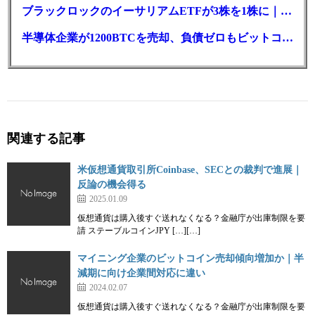
ブラックロックのイーサリアムETFが3株を1株に｜年初来37%安
半導体企業が1200BTCを売却、負債ゼロもビットコイン戦略は後退
関連する記事
米仮想通貨取引所Coinbase、SECとの裁判で進展｜
反論の機会得る
2025.01.09
仮想通貨は購入後すぐ送れなくなる？金融庁が出庫制限を要
請 ステーブルコインJPY […][…]
マイニング企業のビットコイン売却傾向増加か｜半
減期に向け企業間対応に違い
2024.02.07
仮想通貨は購入後すぐ送れなくなる？金融庁が出庫制限を要