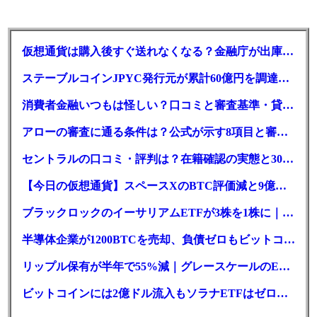
仮想通貨は購入後すぐ送れなくなる？金融庁が出庫制限を要請
ステーブルコインJPYC発行元が累計60億円を調達、物流大手も出資参画
消費者金融いつもは怪しい？口コミと審査基準・貸付条件を調査
アローの審査に通る条件は？公式が示す8項目と審査時間
セントラルの口コミ・評判は？在籍確認の実態と30日金利0円の落とし穴
【今日の仮想通貨】スペースXのBTC評価減と9億株の解禁。208億円相当のBTCが盗難
ブラックロックのイーサリアムETFが3株を1株に｜年初来37%安
半導体企業が1200BTCを売却、負債ゼロもビットコイン戦略は後退
リップル保有が半年で55%減｜グレースケールのETF、純資産1.6億ドル減
ビットコインには2億ドル流入もソラナETFはゼロ｜5営業日連続で停止