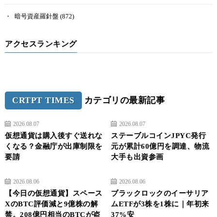
暗号資産羅針盤
(872)
アクセスランキング
CRTPT TIMES
カテゴリの最新記事
2026.08.07
2026.08.07
仮想通貨は購入後すぐ送れな
ステーブルコインJPYC発行
くなる？金融庁が出庫制限を
元が累計60億円を調達、物流
要請
大手も出資参画
2026.08.06
2026.08.06
【今日の仮想通貨】スペース
ブラックロックのイーサリア
XのBTC評価減と9億株の解
ムETFが3株を1株に｜年初来
禁。208億円相当のBTCが盗
37%安