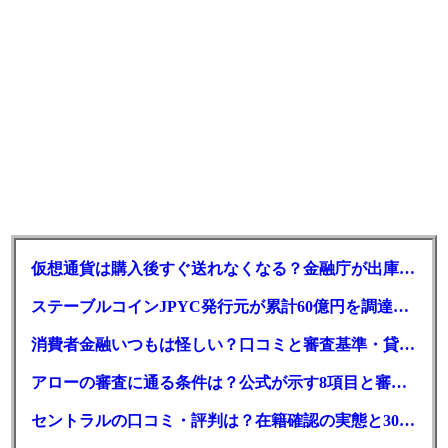
仮想通貨は購入後すぐ送れなくなる？金融庁が出庫制限を要請
ステーブルコインJPYC発行元が累計60億円を調達、物流大手も出資参画
消費者金融いつもは怪しい？口コミと審査基準・貸付条件を調査
アローの審査に通る条件は？公式が示す8項目と審査時間
セントラルの口コミ・評判は？在籍確認の実態と30日金利0円の落とし穴