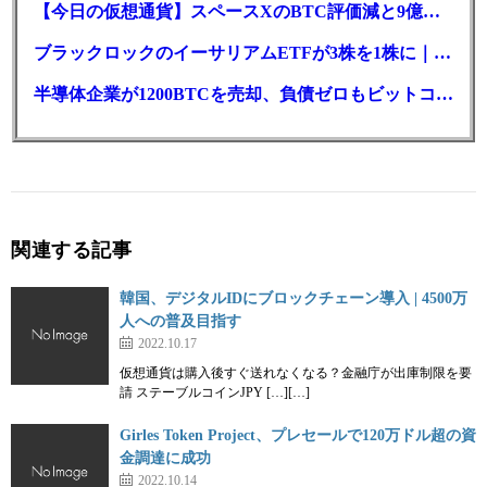
【今日の仮想通貨】スペースXのBTC評価減と9億株の解禁。208億円相当のBTCが盗難
ブラックロックのイーサリアムETFが3株を1株に｜年初来37%安
半導体企業が1200BTCを売却、負債ゼロもビットコイン戦略は後退
関連する記事
韓国、デジタルIDにブロックチェーン導入 | 4500万
人への普及目指す
2022.10.17
仮想通貨は購入後すぐ送れなくなる？金融庁が出庫制限を要
請 ステーブルコインJPY […][…]
Girles Token Project、プレセールで120万ドル超の資
金調達に成功
2022.10.14