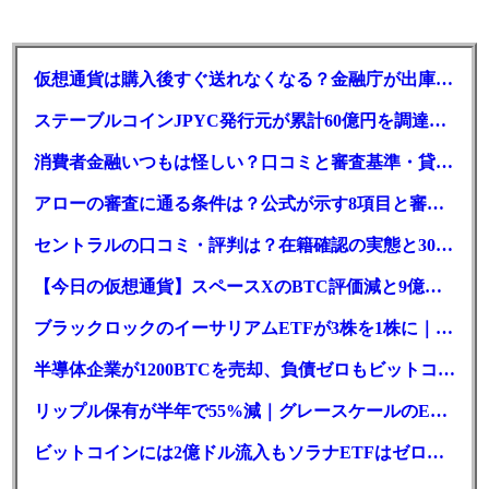
仮想通貨は購入後すぐ送れなくなる？金融庁が出庫制限を要請
ステーブルコインJPYC発行元が累計60億円を調達、物流大手も出資参画
消費者金融いつもは怪しい？口コミと審査基準・貸付条件を調査
アローの審査に通る条件は？公式が示す8項目と審査時間
セントラルの口コミ・評判は？在籍確認の実態と30日金利0円の落とし穴
【今日の仮想通貨】スペースXのBTC評価減と9億株の解禁。208億円相当のBTCが盗難
ブラックロックのイーサリアムETFが3株を1株に｜年初来37%安
半導体企業が1200BTCを売却、負債ゼロもビットコイン戦略は後退
リップル保有が半年で55%減｜グレースケールのETF、純資産1.6億ドル減
ビットコインには2億ドル流入もソラナETFはゼロ｜5営業日連続で停止