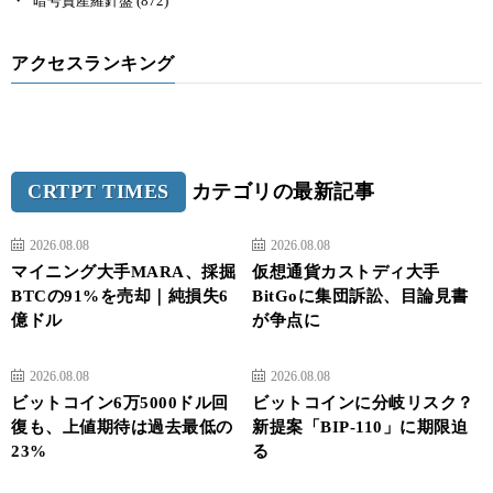
暗号資産羅針盤
(872)
アクセスランキング
CRTPT TIMES
カテゴリの最新記事
2026.08.08
2026.08.08
マイニング大手MARA、採掘
仮想通貨カストディ大手
BTCの91%を売却｜純損失6
BitGoに集団訴訟、目論見書
億ドル
が争点に
2026.08.08
2026.08.08
ビットコイン6万5000ドル回
ビットコインに分岐リスク？
復も、上値期待は過去最低の
新提案「BIP-110」に期限迫
23%
る