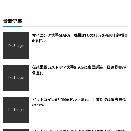
最新記事
マイニング大手MARA、採掘BTCの91%を売却｜純損失
6億ドル
仮想通貨カストディ大手BitGoに集団訴訟、目論見書が
争点に
ビットコイン6万5000ドル回復も、上値期待は過去最低
の23%