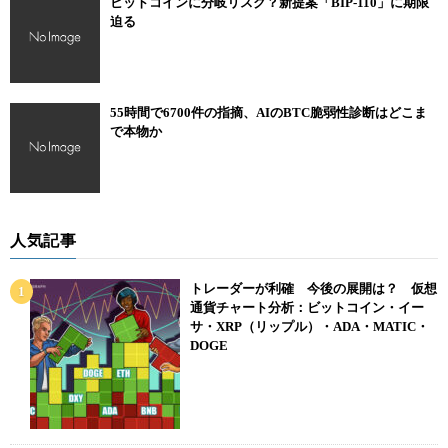
ビットコインに分岐リスク？新提案「BIP-110」に期限
迫る
55時間で6700件の指摘、AIのBTC脆弱性診断はどこま
で本物か
人気記事
トレーダーが利確 今後の展開は？ 仮想
通貨チャート分析：ビットコイン・イー
サ・XRP（リップル）・ADA・MATIC・
DOGE