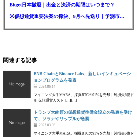
Bitget日本撤退｜出金と決済の期限はいつまで？
米仮想通貨重要法案の採決、9月へ先送り｜予測市場の成立確率は14%に
関連する記事
BNB ChainとBinance Labs、新しいインキュベーシ
ョンプログラムを発表
2024.06.14
マイニング大手MARA、採掘BTCの91%を売却｜純損失6億ド
ル 仮想通貨カスト […][…]
トランプ大統領の仮想通貨準備金設立の発表を受け
て、ソラナやリップルが急騰
2025.03.03
マイニング大手MARA、採掘BTCの91%を売却｜純損失6億ド