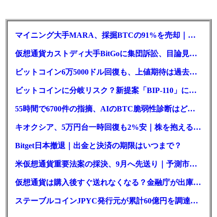
マイニング大手MARA、採掘BTCの91%を売却｜純損失6億ドル
仮想通貨カストディ大手BitGoに集団訴訟、目論見書が争点に
ビットコイン6万5000ドル回復も、上値期待は過去最低の23%
ビットコインに分岐リスク？新提案「BIP-110」に期限迫る
55時間で6700件の指摘、AIのBTC脆弱性診断はどこまで本物か
キオクシア、5万円台一時回復も2%安｜株を抱える東芝は純利益30倍
Bitget日本撤退｜出金と決済の期限はいつまで？
米仮想通貨重要法案の採決、9月へ先送り｜予測市場の成立確率は14%に
仮想通貨は購入後すぐ送れなくなる？金融庁が出庫制限を要請
ステーブルコインJPYC発行元が累計60億円を調達、物流大手も出資参画