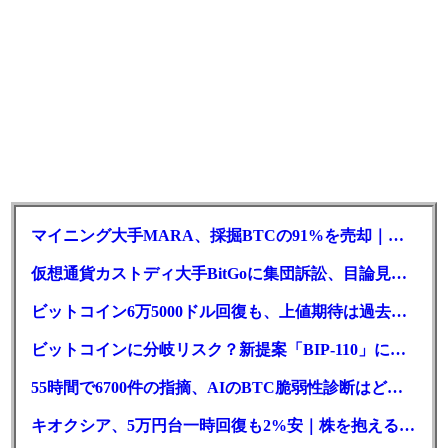
マイニング大手MARA、採掘BTCの91%を売却｜純損失6億ドル
仮想通貨カストディ大手BitGoに集団訴訟、目論見書が争点に
ビットコイン6万5000ドル回復も、上値期待は過去最低の23%
ビットコインに分岐リスク？新提案「BIP-110」に期限迫る
55時間で6700件の指摘、AIのBTC脆弱性診断はどこまで本物か
キオクシア、5万円台一時回復も2%安｜株を抱える東芝は純利益30倍