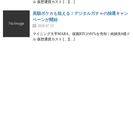
ル 仮想通貨カスト […][…]
高額ポケカも狙える！デジタルガチャの抽選キャン
ペーンが開始
2026.07.23
マイニング大手MARA、採掘BTCの91%を売却｜純損失6億ド
ル 仮想通貨カスト […][…]